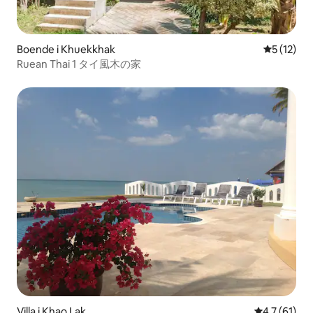
Boende i Khuekkhak
5 av 5 i g
5 (12)
Ruean Thai 1 タイ風木の家
Villa i Khao Lak
4,7 av 5 i 
4,7 (61)