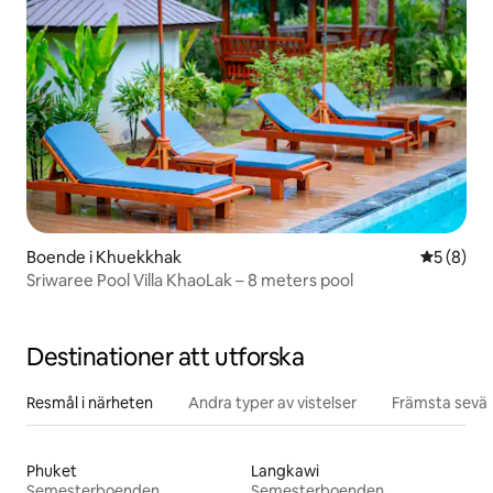
Boende i Khuekkhak
5 av 5 i 
5 (8)
Sriwaree Pool Villa KhaoLak – 8 meters pool
Destinationer att utforska
Resmål i närheten
Andra typer av vistelser
Främsta sevär
Phuket
Langkawi
Semesterboenden
Semesterboenden