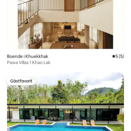
Boende i Khuekkhak
5 av 5 i 
5 (5)
Pawa Villas 1 Khao Lak
Gästfavorit
Gästfavorit