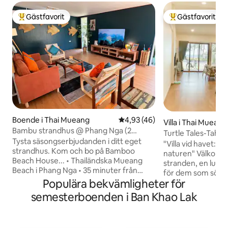
Gästfavorit
Gästfavorit
Populär gästfavorit
Populär gästfavor
Boende i Thai Mueang
4,93 av 5 i genomsnittligt be
4,93 (46)
Villa i Thai Mueang
Bambu strandhus @ Phang Nga (2
Turtle Tales-Tahnu
sovrum)
Tysta säsongserbjudanden i ditt eget
Nga
"Villa vid havet: en 
strandhus. Kom och bo på Bamboo
naturen" Välkommen till vår villa vid
Beach House... • Thailändska Mueang
stranden, en lugn o
Beach i Phang Nga • 35 minuter från
för dem som söker
Phukets flygplats • 90 kvadratmeter, 2
Populära bekvämligheter för
stadens liv och rör
sovrum (1 dubbelsäng och 2
naturens lugnan
semesterboenden i Ban Khao Lak
enkelsängar) • 80 meter från Thai
samtidigt som du n
Mueang Beach • Stort vardagsrum med
bekvämligheter i d
65-tums smart-TV • Utmärkt thailändsk
Denna villa är mer 