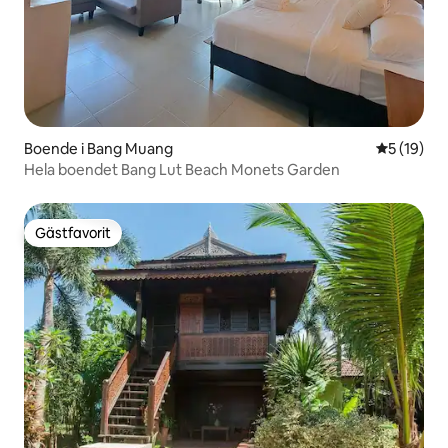
Boende i Bang Muang
5 av 5 i g
5 (19)
Hela boendet Bang Lut Beach Monets Garden
Gästfavorit
Gästfavorit