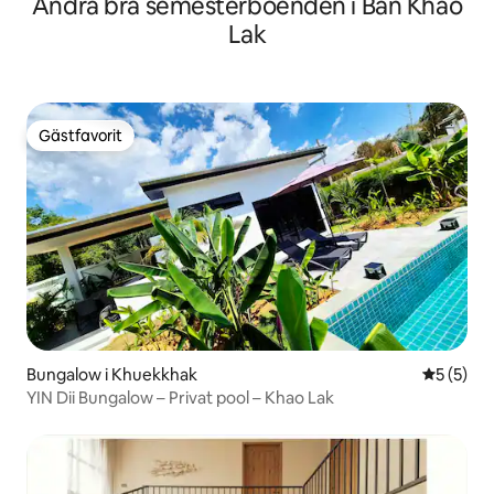
Andra bra semesterboenden i Ban Khao
Lak
Gästfavorit
Gästfavorit
Bungalow i Khuekkhak
5 av 5 i 
5 (5)
YIN Dii Bungalow – Privat pool – Khao Lak