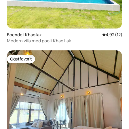
Boende i Khao lak
4,92 av 5 i g
4,92 (12)
Modern villa med pool i Khao Lak
Gästfavorit
Gästfavorit