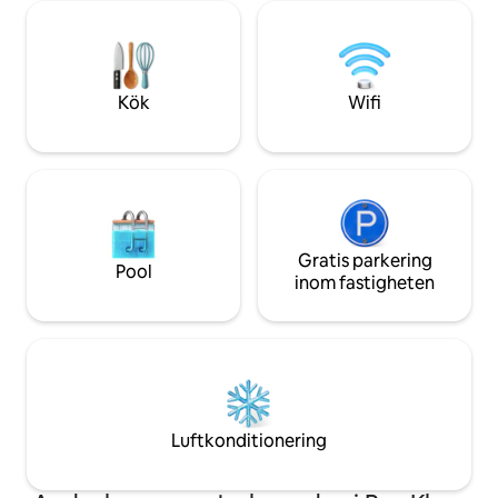
mat i närheten • Fullständig concierge-
bo på – det är utg
service • Fullt utrustat kök med
oförglömlig semes
tvättmaskin • Stort vardagsrum med
Omgiven av natur
utsikt över trädgården och parkering •
oöverträffad integ
Djurvänligt (en annan hund bor på
perfekta tillflykte
Kök
Wifi
tomten) • 3,6 m plaskdamm
Gratis parkering
Pool
inom fastigheten
Luftkonditionering