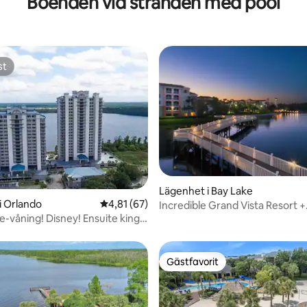
Boenden vid stranden med pool
st
st
Lägenhet i Bay Lake
i Orlando
4,81 av 5 i genomsnittligt betyg, 67 omdöm
4,81 (67)
Incredible Grand Vista Resort +
-våning! Disney! Ensuite king-
bekvämligheter, 1 sovrum
rum
Gästfavorit
Gästfavorit