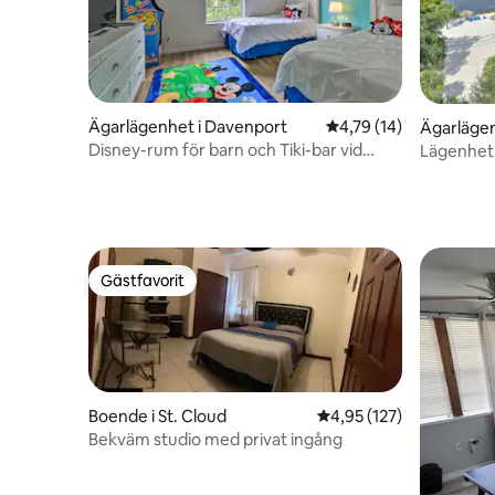
Ägarlägenhet i Davenport
4,79 av 5 i genomsnit
4,79 (14)
Ägarlägen
Disney-rum för barn och Tiki-bar vid
Lägenhet 
poolen för vuxna
Universal
Gästfavorit
Gästfavorit
Boende i St. Cloud
4,95 av 5 i genomsnitt
4,95 (127)
Bekväm studio med privat ingång