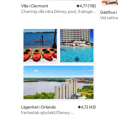
Villa i Clermont
4,77 av 5 i genomsnitt
4,77 (118)
Charmig villa nära Disney, pool, 3 sängar,
Gästhus i
4 sovplatser
Vid vattn
Lake Toh
Lägenhet i Orlando
4,72 av 5 i genomsnit
4,72 (43)
Fantastisk sjöutsikt/Disney-
fyrverkerier/pooler/vattensporter