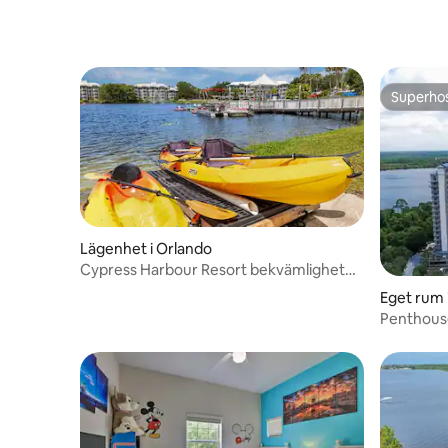
Superho
Superho
Lägenhet i Orlando
Cypress Harbour Resort bekvämligheter
+ Pickleball, etc2BR
Eget rum 
Penthouse
bed/bad