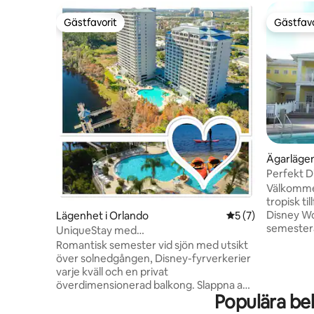
Gästfavorit
Gästfavo
Gästfavorit
Gästfavo
Ägarlägen
Perfekt 
Välkommen
tropisk ti
Disney W
Lägenhet i Orlando
5 av 5 i genomsni
5 (7)
semester
UniqueStay med
olika bekv
Lakeview/DisneyFireworks/WaterSports
Romantisk semester vid sjön med utsikt
uppvärmda
över solnedgången, Disney-fyrverkerier
stänkdyna
varje kväll och en privat
en fiskebr
överdimensionerad balkong. Slappna av i
solnedgån
Populära be
jacuzzin efter en dag i parkerna, njut av
vandrings
cocktails vid poolen eller promenera