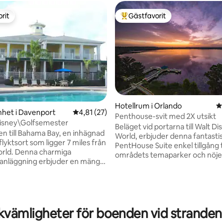
rit
Gästfavorit
rit
Populär gästfavorit
Hotellrum i Orlando
4
het i Davenport
4,81 av 5 i genomsnittligt betyg, 27 omdöm
4,81 (27)
Penthouse-svit med 2X utsikt
Disney\Golfsemester
Beläget vid portarna till Walt Di
 till Bahama Bay, en inhägnad
World, erbjuder denna fantasti
llflyktsort som ligger 7 miles från
PentHouse Suite enkel tillgång ti
orld. Denna charmiga
ttligt betyg, 7 omdömen
områdets temaparker och nöjes
anläggning erbjuder en mängd
det omgivande området, inklus
ämligheter, inklusive 4
Disney World, Universal Studios
 pooler, 6 bubbelpooler, en
world, Legoland + fantastiska
 för barn, en sandstrand och
restauranger, shopping och mån
ygga perfekt för att njuta av
Bäst av allt underbar utsikt med
gar. Gäster kan utforska
kvämligheter för boenden vid stranden
balkonger, 1 för Sunrise @ East 
leder och njuta av
för Sunset @ West side med uts