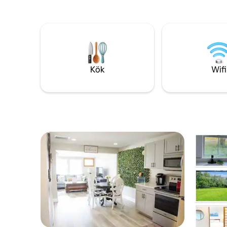
fritidsakt
hand i hand längs strandpromenaden.
shuffleboa
Starbucks och restauranger ligger några
Anläggnin
steg bort, Disney Springs och
service, 
nöjesparker ligger några minuter bort. En
och ett f
lugn tillflyktsort där magi möter vattnet –
perfekt för par. Outlet shopping bara
några minuter, restauranggrupper runt
Kök
Wifi
omkring ger dig perfekta romantiska
middagar, oförglömliga upplevelser.