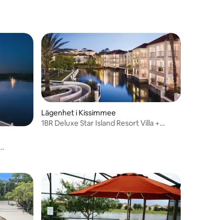
Lägenhet i Kissimmee
1BR Deluxe Star Island Resort Villa +
Bekvämligheter
en