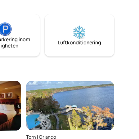
löpare kommer att njuta av
yrverkeri
morgonlöpningen runt sjön, GYM. LÄGE
- LÄGE - LÄGE!!!
örren!
arkering inom
Luftkonditionering
tigheten
Torn i Orlando