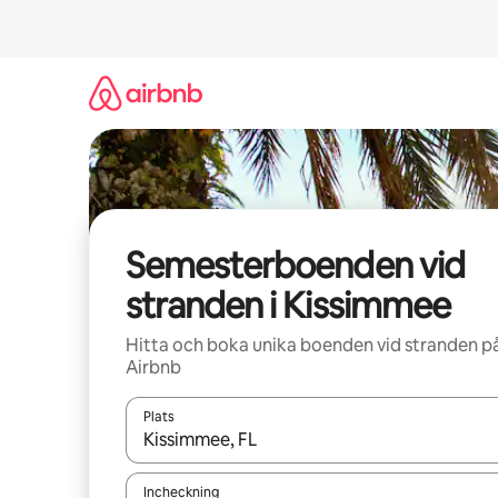
Hoppa
till
innehåll
Semesterboenden vid
stranden i Kissimmee
Hitta och boka unika boenden vid stranden p
Airbnb
Plats
När resultaten är tillgängliga kan du navigera me
Incheckning