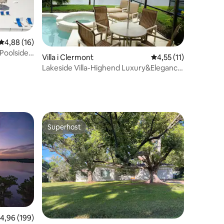
4,88 av 5 i genomsnittligt betyg, 16 omdömen
4,88 (16)
Poolside
Villa i Clermont
4,55 av 5 i genomsni
4,55 (11)
en
Lakeside Villa-Highend Luxury&Elegance
nära Disney
Superhost
Superhost
,96 av 5 i genomsnittligt betyg, 199 omdömen
4,96 (199)