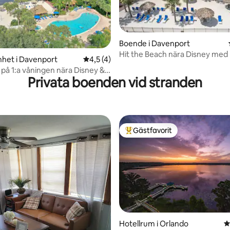
Boende i Davenport
Hit the Beach nära Disney med 
tligt betyg, 14 omdömen
het i Davenport
4,5 av 5 i genomsnittligt betyg, 4 omdöm
4,5 (4)
Tiki Bar
på 1:a våningen nära Disney &
Privata boenden vid stranden
Gästfavorit
Populär gästfavorit
ligt betyg, 127 omdömen
Hotellrum i Orlando
4