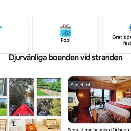
iviteter som basket, pickleball,
Disney World med fantastiskt f
rd, tennis och volleyboll.
varje natt, njut! **Övervakningskamera
gen har också ett spa med full
för säkerhet endast vid entréd
Tradewinds restaurang och bar,
itnesscenter.
Gratis p
Pool
fas
Djurvänliga boenden vid stranden
Superhost
Superhost
Semesteranläggning i Orlando