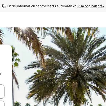
En del information har översatts automatiskt. 
Visa originalspråk
å
d upp- och nedåtpilarna eller utforska genom att trycka eller svepa.