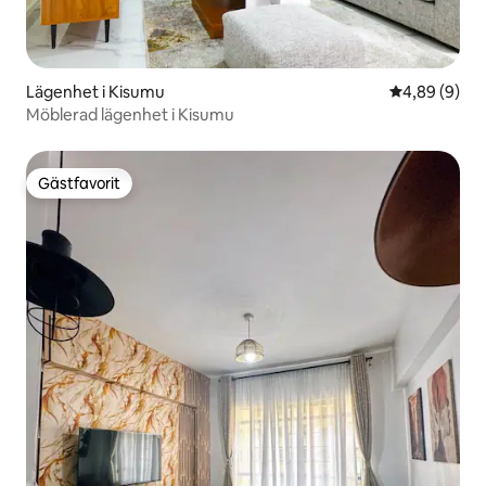
Lägenhet i Kisumu
4,89 av 5 i 
4,89 (9)
Möblerad lägenhet i Kisumu
Gästfavorit
Gästfavorit