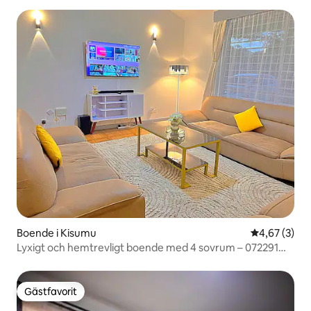
Boende i Kisumu
4,67 av 5 i 
4,67 (3)
Lyxigt och hemtrevligt boende med 4 sovrum – 072291
Lägenhet 2163
Gästfavorit
Gästfavorit