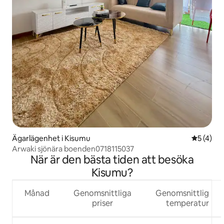
Ägarlägenhet i Kisumu
5 av 5 i 
5 (4)
Arwaki sjönära boenden0718115037
När är den bästa tiden att besöka
Kisumu?
Månad
Genomsnittliga
Genomsnittlig
priser
temperatur