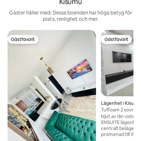
Kisumu
Gäster håller med: Dessa boenden har höga betyg för
plats, renlighet och mer.
Gästfavorit
Gästfavorit
Gästfavorit
Gästfavorit
Lägenhet i Kisum
Tuffoam 2 sovrum,
reservgenerator 
Njut av din vistels
ENSUITE lägenhet 
centralt beläget i 
promenad till We
inrymmer Java, C