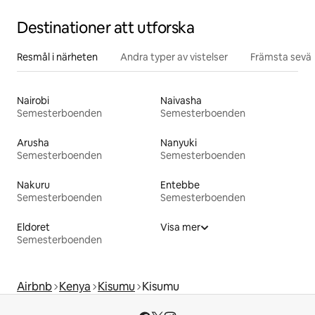
Destinationer att utforska
Resmål i närheten
Andra typer av vistelser
Främsta sevär
Nairobi
Naivasha
Semesterboenden
Semesterboenden
Arusha
Nanyuki
Semesterboenden
Semesterboenden
Nakuru
Entebbe
Semesterboenden
Semesterboenden
Eldoret
Visa mer
Semesterboenden
Airbnb
Kenya
Kisumu
Kisumu