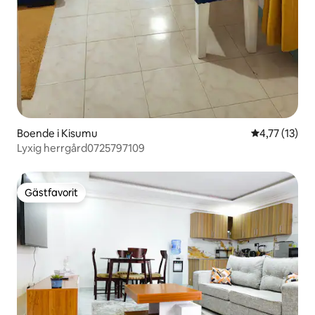
Boende i Kisumu
4,77 av 5 i 
4,77 (13)
Lyxig herrgård0725797109
Gästfavorit
Gästfavorit