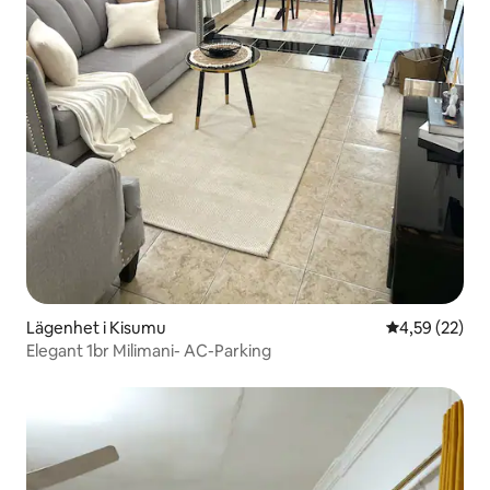
Lägenhet i Kisumu
4,59 av 5 i g
4,59 (22)
Elegant 1br Milimani- AC-Parking