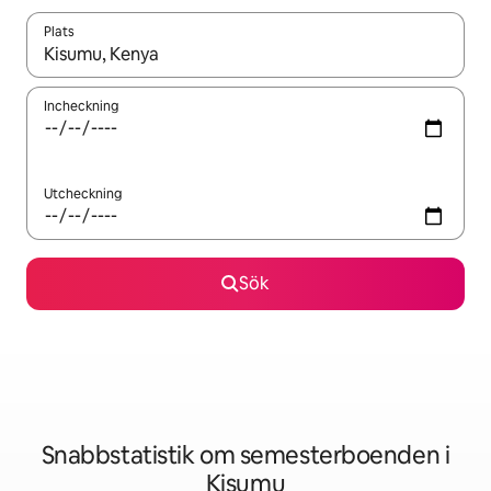
Plats
När resultaten är tillgängliga kan du navigera med upp- och ned
Incheckning
Utcheckning
Sök
Snabbstatistik om semesterboenden i
Kisumu