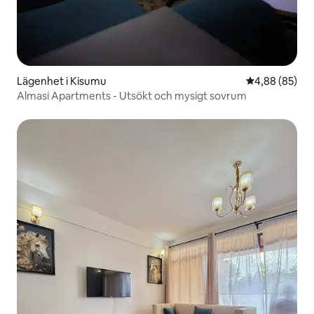
Lägenhet i Kisumu
4,88 av 5 i g
4,88 (85)
Almasi Apartments - Utsökt och mysigt sovrum