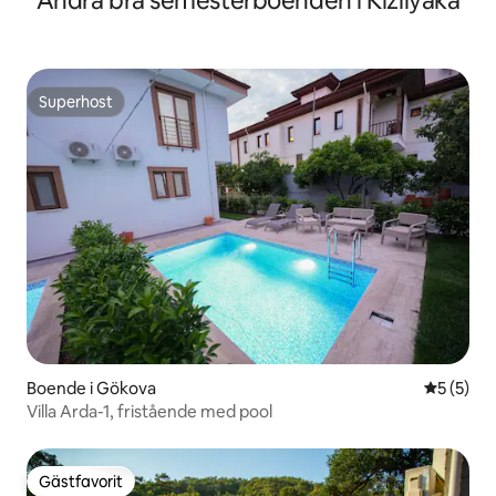
Andra bra semesterboenden i Kızılyaka
Superhost
Superhost
Boende i Gökova
5 av 5 i 
5 (5)
Villa Arda-1, fristående med pool
Gästfavorit
Gästfavorit