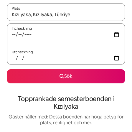
Plats
När resultaten är tillgängliga kan du navigera med upp- och ned
Incheckning
Utcheckning
Sök
Topprankade semesterboenden i
Kızılyaka
Gäster håller med: Dessa boenden har höga betyg för
plats, renlighet och mer.