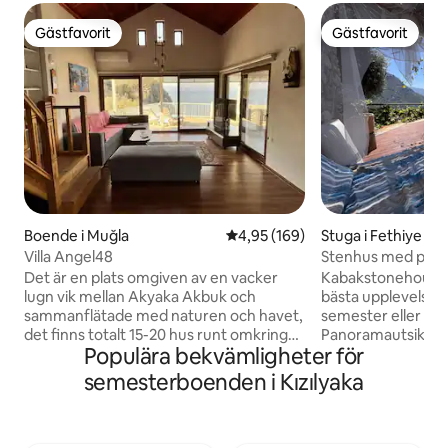
Gästfavorit
Gästfavorit
Gästfavorit
Gästfavorit
Boende i Muğla
4,95 av 5 i genomsnittligt bety
4,95 (169)
Stuga i Fethiye
Villa Angel48
Stenhus med pool 
över Kabak-bukte
Det är en plats omgiven av en vacker
Kabakstonehouse 
lugn vik mellan Akyaka Akbuk och
bästa upplevelsen
sammanflätade med naturen och havet,
semester eller Ka
det finns totalt 15-20 hus runt omkring
Panoramautsikten,
Populära bekvämligheter för
dig, en personlig plats att läsa en bok, där
arkitekturen domin
du definitivt kan vakna upp med ljudet av
dalen. Ett stenhus
semesterboenden i Kızılyaka
fåglar på kvällen, där du kan ligga ner i
paviljong med utsi
den lilla herrgården där du definitivt kan
vardagsrum, ett 
se stjärnorna. kusten är mycket vacker
för att sova eller k