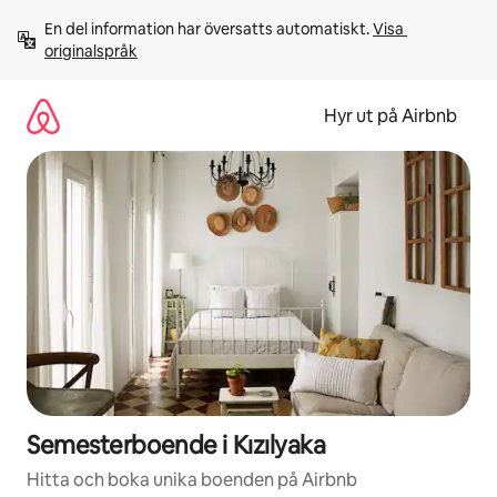
Hoppa
En del information har översatts automatiskt. 
Visa 
till
originalspråk
innehåll
Hyr ut på Airbnb
Semesterboende i Kızılyaka
Hitta och boka unika boenden på Airbnb