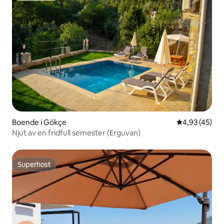
Boende i Gökçe
4,93 av 5 i g
4,93 (45)
Njut av en fridfull semester (Erguvan)
Superhost
Superhost