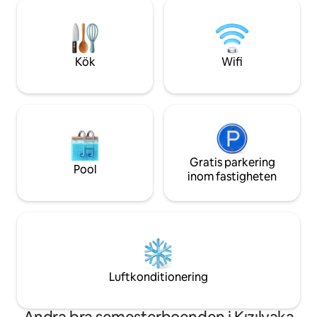
och avskild, havet är oklanderligt, 250 m
en jacuzzi med en 
från gångvägen, detta är en 100 m ramp,
pumpadal väntar på
eller bara 5 km bort finns en mycket
naturliga skönhet.
berömd Akbuk strand, du kan åka dit
ögonblick på dage
med ett vågfritt hav, det finns en
känslan av naturen
Kök
Wifi
restaurang, kafémarknad.
detaljen i din seme
Gratis parkering
Pool
inom fastigheten
Luftkonditionering