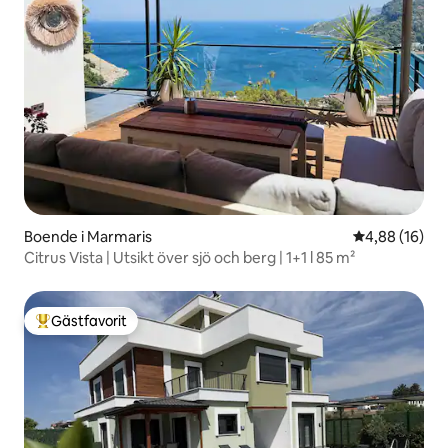
Boende i Marmaris
4,88 av 5 i g
4,88 (16)
Citrus Vista | Utsikt över sjö och berg | 1+1 l 85 m²
Gästfavorit
Populär gästfavorit