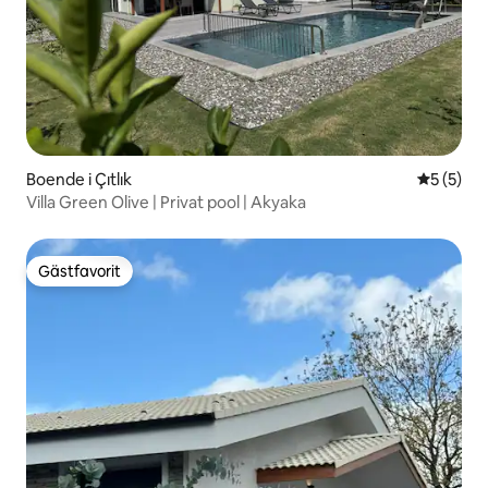
Boende i Çıtlık
5 av 5 i 
5 (5)
Villa Green Olive | Privat pool | Akyaka
Gästfavorit
Gästfavorit