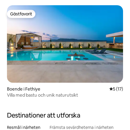
Gästfavorit
Gästfavorit
Boende i Fethiye
5 av 5 i g
5 (17)
Villa med bastu och unik naturutsikt
Destinationer att utforska
Resmål i närheten
Främsta sevärdheterna i närheten