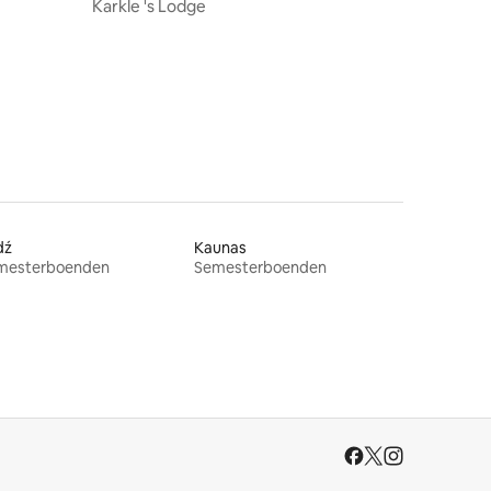
Karkle 's Lodge
en
dź
Kaunas
mesterboenden
Semesterboenden