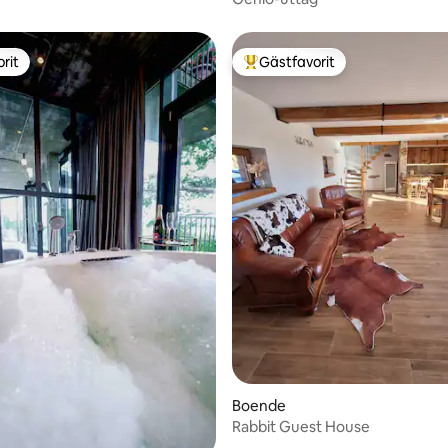
rit
Gästfavorit
rit
Populär gästfavorit
Boende
Rabbit Guest House
tligt betyg, 17 omdömen