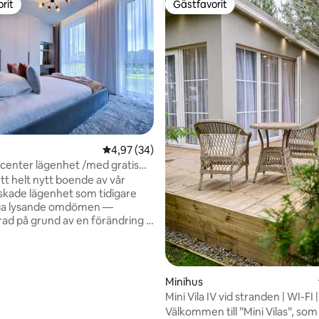
rit
Gästfavorit
rit
Gästfavorit
ttligt betyg, 6 omdömen
4,97 av 5 i genomsnittligt betyg, 34 omdöm
4,97 (34)
center lägenhet /med gratis
tt helt nytt boende av vår
kade lägenhet som tidigare
ga lysande omdömen —
rad på grund av en förändring i
nfiguration. Upplev lyxen i vår
ed sjöutsikt, fullt utrustad
askin, ugn, kylskåp och
ugn. Njut av en stor TV,
Minihus
 tvättmaskin, snabbt internet,
Mini Vila IV vid stranden | WI-FI 
rkering, självincheckning dygnet
parkering
Välkommen till ”Mini Vilas”, som
, luftkonditionering och en park