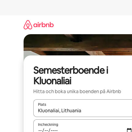
Hoppa
till
innehåll
Semesterboende i
Kluonaliai
Hitta och boka unika boenden på Airbnb
Plats
När resultaten är tillgängliga kan du navigera me
Incheckning