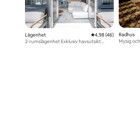
Radhus
Lägenhet
4,98 av 5 i genomsnit
4,98 (46)
Mysig och 
2-rumslägenhet Exklusiv havsutsikt
@Šventosios Vartai