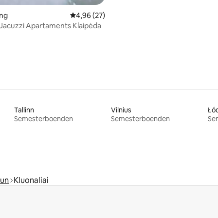
ing
4,96 av 5 i genomsnittligt betyg, 27 omdöm
4,96 (27)
Exclusive Jacuzzi Apartaments Klaipėda
Tallinn
Vilnius
Łó
Semesterboenden
Semesterboenden
Se
mun
Kluonaliai