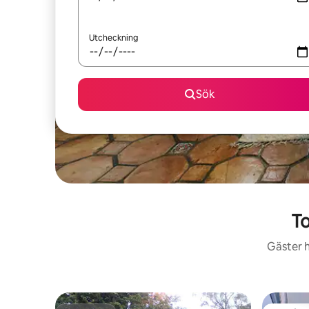
Utcheckning
Sök
To
Gäster h