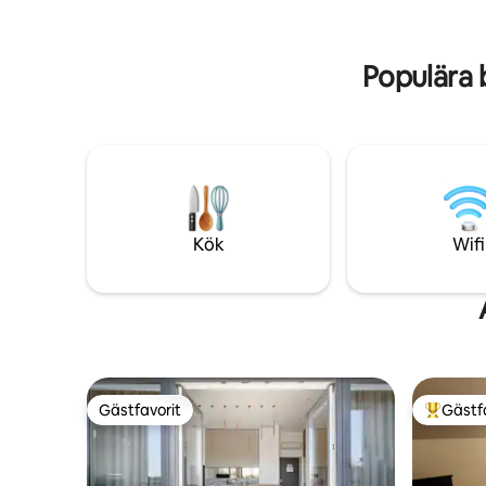
km bort. Över 50 km cykelvägar. Inga
runt sjön. 
djur. Elbilsladdning, laddning av elbil. Det
njut av 
finns varmt och hett vatten.
ner i din 
Populära 
Kök
Wifi
Gästfavorit
Gästf
Gästfavorit
Populär 