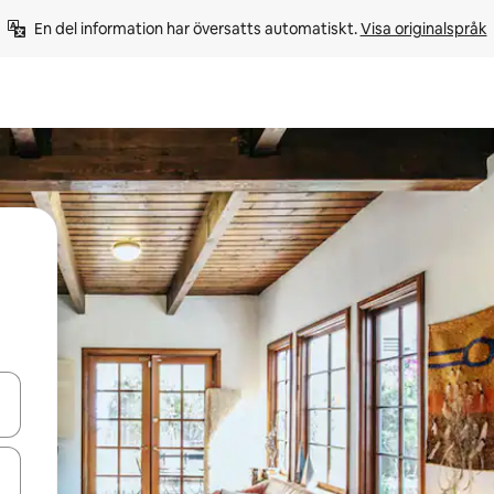
En del information har översatts automatiskt. 
Visa originalspråk
d upp- och nedåtpilarna eller utforska genom att trycka eller svepa.