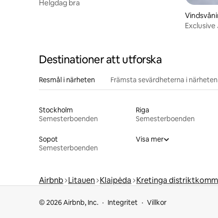
Helgdag bra
Vindsvån
Destinationer att utforska
Resmål i närheten
Främsta sevärdheterna i närheten
Stockholm
Riga
Semesterboenden
Semesterboenden
Sopot
Visa mer
Semesterboenden
Airbnb
Litauen
Klaipėda
Kretinga distriktkom
© 2026 Airbnb, Inc.
Integritet
Villkor