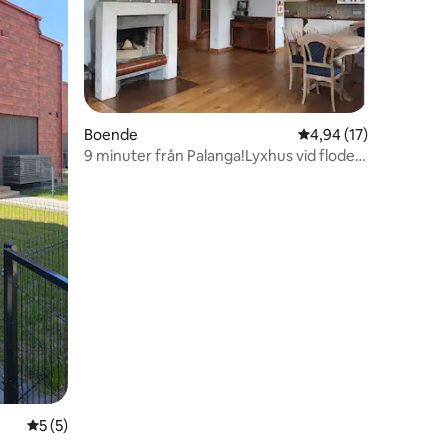
en
Boende
4,94 av 5 i genomsnit
4,94 (17)
9 minuter från Palanga!Lyxhus vid floden
och bastu
5 av 5 i genomsnittligt betyg, 5 omdömen
5 (5)