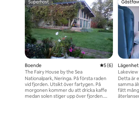
Superhost
Gästfavo
Superhost
Gästfavo
Boende
5 av 5 i genomsni
5 (6)
Lägenhet
The Fairy House by the Sea
Lakeview 
parkering
Nationalpark, Neringa. På första raden
Detta är e
vid fjorden. Utsikt över fartygen. På
samma äls
morgonen kommer du att dricka kaffe
fått mån
medan solen stiger upp över fjorden.
återlanse
Tallskog, hav. Lugn plats. Till havet 700 m
vår värdko
genom tallskogen. Barnvänlig.
lägenhet m
Miljövänligt "nollutslös"-hus. Litet kök, TV,
med diskm
WIFI. Duschar och toalett. Ett stort rum.
mikrovågs
Det finns en trädgård i anslutning till
brädspel,
huset, som du kanske måste dela med
privat pa
ett annat hus (inte alltid). Delfinarium 1
runt, hiss