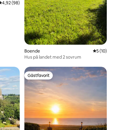
4,92 av 5 i genomsnittligt betyg, 98 omdömen
4,92 (98)
en
Boende
5 av 5 i genomsnit
5 (10)
Hus på landet med 2 sovrum
Gästfavorit
Gästfavorit