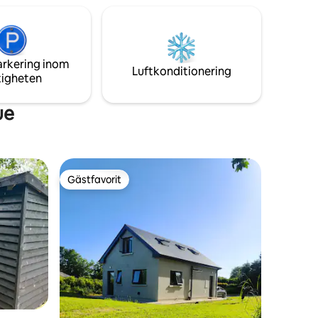
Rine Hotel 5 km Bunratty 16 km Lahinch
our drive
Adare 46 km Cliffs of Moher 57 km
t
arkering inom
Luftkonditionering
tigheten
ue
Gästfavorit
Gästfavorit