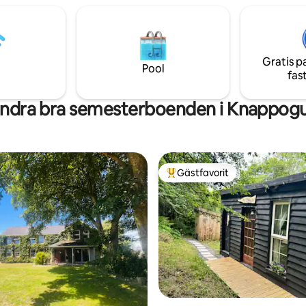
each, Doolin, Aran Islands &
,Aliwee caves , all less than a h
. En fristad för lugn och ro,
away ! .. Galway city less than an hours
kta platsen för avkoppling.
drive ! Limerick approx 30 mins, grea
location for Adare 40 min away , Ennis &
Gratis p
Shannon approx 15 mins drive !
Pool
fas
ndra bra semesterboenden i Knappog
Gästfavorit
Populär gästfavorit