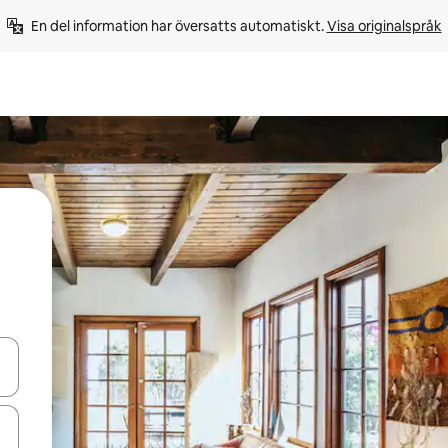
En del information har översatts automatiskt. 
Visa originalspråk
d upp- och nedåtpilarna eller utforska genom att trycka eller svepa.