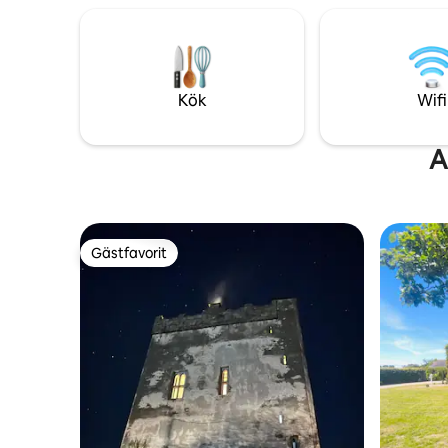
Lahinch B
The Burren
den perfe
Kök
Wifi
A
Gästfavorit
Gästfavorit