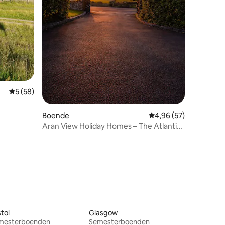
en
5 av 5 i genomsnittligt betyg, 58 omdömen
5 (58)
Boende
4,96 av 5 i genomsnit
4,96 (57)
Aran View Holiday Homes – The Atlantic
Stone House
stol
Glasgow
mesterboenden
Semesterboenden