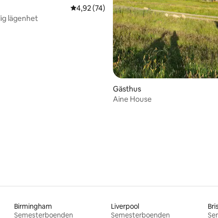
tligt betyg, 62 omdömen
4,92 av 5 i genomsnittligt betyg, 74 omdöm
4,92 (74)
dig lägenhet
Gästhus
Aine House
Birmingham
Liverpool
Bri
Semesterboenden
Semesterboenden
Se