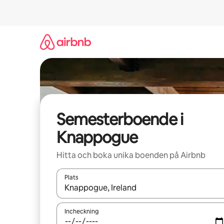
Hoppa
till
innehåll
Semesterboende i
Knappogue
Hitta och boka unika boenden på Airbnb
Plats
När resultaten är tillgängliga kan du navigera me
Incheckning