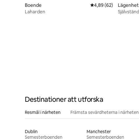
Boende
4,89 av 5 i genomsnit
4,89 (62)
Lägenhet
Laharden
Självstän
Destinationer att utforska
Resmål i närheten
Främsta sevärdheterna i närheten
Dublin
Manchester
Semesterboenden
Semesterboenden