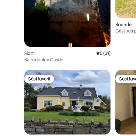
Boende
Gästhus p
Slott
5 av 5 i genomsnit
5 (31)
Ballindooley Castle
Gästfavorit
Gästfavo
Gästfavorit
Gästfavo