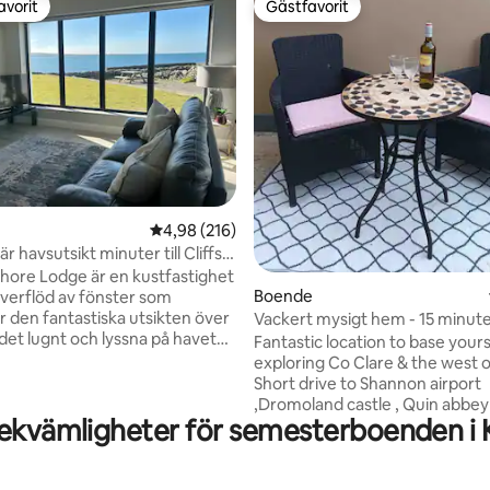
avorit
Gästfavorit
gästfavorit
Gästfavorit
ligt betyg, 153 omdömen
4,98 av 5 i genomsnittligt betyg, 216 omdöm
4,98 (216)
r havsutsikt minuter till Cliffs
hore Lodge är en kustfastighet
Boende
verflöd av fönster som
den fantastiska utsikten över
Vackert mysigt hem - 15 minute
 det lugnt och lyssna på havet
Shannons flygplats
Fantastic location to base yours
 spektakulära uteplatser mot
exploring Co Clare & the west of
n perfekta miljön för
Short drive to Shannon airport
er längs kusten, besöka
,Dromoland castle , Quin abbey 
 i Moher med alla
bekvämligheter för semesterboenden i
Bunratty folk park and ennis to
heter i Liscannor-seafood
Explore the wild Atlantic & beau
ger och traditionella musik
beaches Clare has to offer ,Lah
n är perfekt för att besöka
,Donebeg Spanish point , Cliffs of Moher