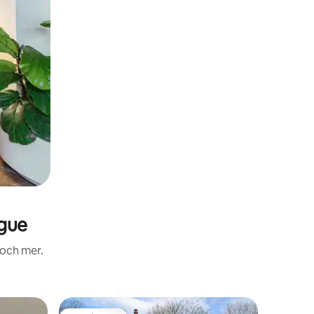
gue
 och mer.
Gästhus