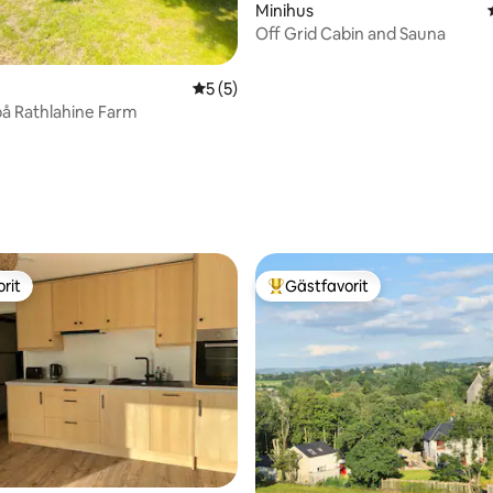
Minihus
Off Grid Cabin and Sauna
5 av 5 i genomsnittligt betyg, 5 omdöm
5 (5)
å Rathlahine Farm
tligt betyg, 31 omdömen
rit
Gästfavorit
rit
Populär gästfavorit