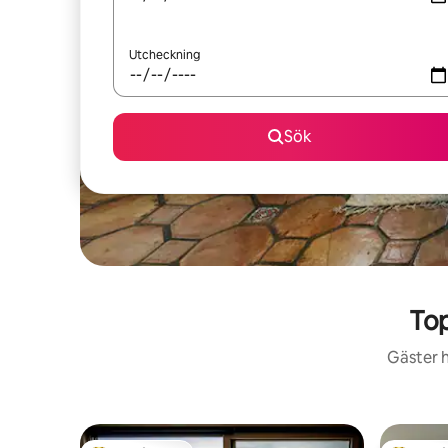
Utcheckning
Sök
To
Gäster h