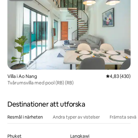
Villa i Ao Nang
4,83 av 5 i ge
4,83 (430)
Tvårumsvilla med pool (RB) (RB)
Destinationer att utforska
Resmål i närheten
Andra typer av vistelser
Främsta sevär
Phuket
Langkawi