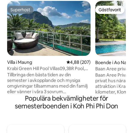
Superhost
Gästfavorit
Superhost
Gästfavorit
Villa i Maung
4,88 av 5 i genomsnittligt bety
4,88 (207)
Boende i Ao Nang
Krabi Green Hill Pool Villas09,3BR Pool,
Mtn. view
Tillbringa den bästa tiden av din
Baan Aree Private
semester i avkopplande och mysiga
privat hus nära de
omgivningar tillsammans med din familj
attraktion i Krabi
eller vänner i våra 3 sovrum
kilometer, Klomg Moang Beach 3
Populära bekvämligheter för
,välutrustade och innehåller alla
kilometer, Noppar
faciliteter du kan behöva under din
kilometer. Vi har alla ้hushållsapparater
semesterboenden i Koh Phi Phi Don
vistelse, kök med redskap, 2 badrum, en
såsom köksutrust
terrass på översta våningen där du kan
luftkonditionering i all
bevittna solnedgångar över ett trevligt
vardagsrum, tvättmaskin. Vi presenterar
berg eller poolutsikt, ett vardagsrum
stolt den privata 
med en bäddsoffa för din avkoppling
Det finns en gratis