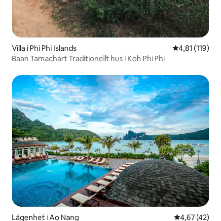
Villa i Phi Phi Islands
4,81 av 5 i g
4,81 (119)
Baan Tamachart Traditionellt hus i Koh Phi Phi
Lägenhet i Ao Nang
4,67 av 5 i g
4,67 (42)