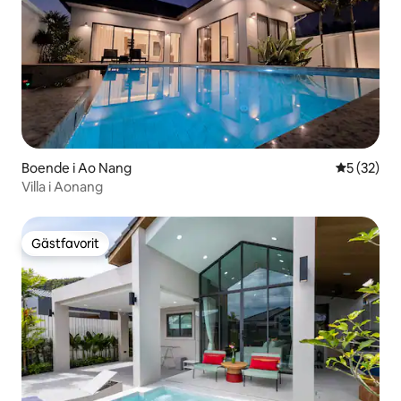
Boende i Ao Nang
5 av 5 i g
5 (32)
Villa i Aonang
Gästfavorit
Gästfavorit