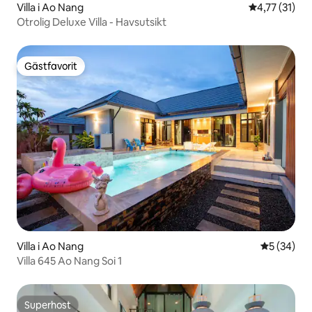
Villa i Ao Nang
4,77 av 5 i 
4,77 (31)
Otrolig Deluxe Villa - Havsutsikt
Gästfavorit
Gästfavorit
Villa i Ao Nang
5 av 5 i g
5 (34)
Villa 645 Ao Nang Soi 1
Superhost
Superhost