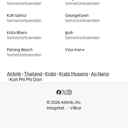
Semesterboenden
Semesterboenden
Koh Samui
Georgetown
Semesterboenden
Semesterboenden
Kota Bharu
Ipoh
Semesterboenden
Semesterboenden
Patong Beach
Visa mer
Semesterboenden
Airbnb
Thailand
Krabi
Krabi Mueang
Ao Nang
Koh Phi Phi Don
© 2026 Airbnb, Inc.
Integritet
Villkor