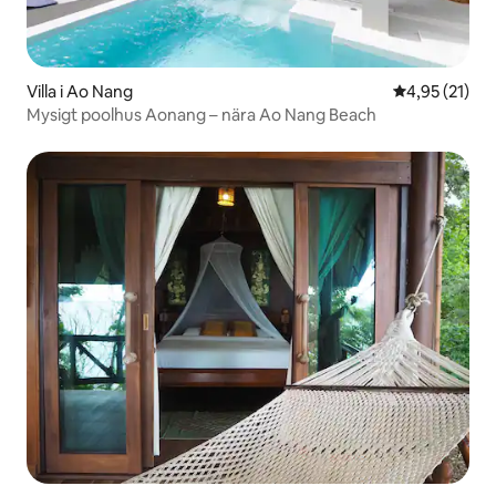
Villa i Ao Nang
4,95 av 5 i g
4,95 (21)
Mysigt poolhus Aonang – nära Ao Nang Beach