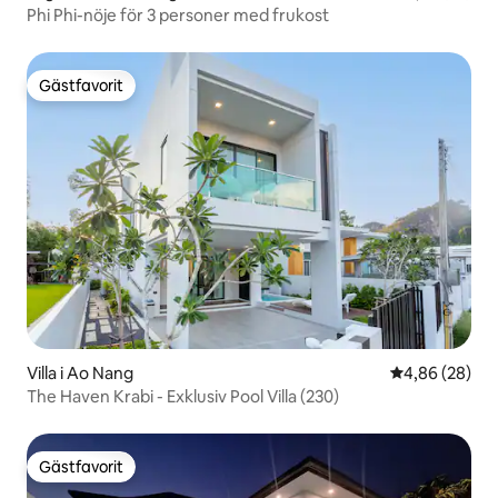
Phi Phi-nöje för 3 personer med frukost
Gästfavorit
Gästfavorit
Villa i Ao Nang
4,86 av 5 i g
4,86 (28)
The Haven Krabi - Exklusiv Pool Villa (230)
Gästfavorit
Gästfavorit