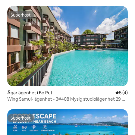
Superhost
Superhost
Ägarlägenhet i Bo Put
5 av 5 i 
5 (4)
Wing Samui-lägenhet • 3#408 Mysig studiolägenhet 29 m²
• BoPhut
Superhost
Superhost