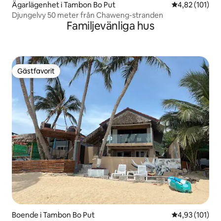
Ägarlägenhet i Tambon Bo Put
4,82 av 5 i ge
4,82 (101)
Djungelvy 50 meter från Chaweng-stranden
Familjevänliga hus
Gästfavorit
Gästfavorit
Boende i Tambon Bo Put
4,93 av 5 i ge
4,93 (101)