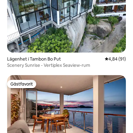
Lägenhet i Tambon Bo Put
4,84 av 5 i g
4,84 (91)
Scenery Sunrise - Vertiplex Seaview-rum
Gästfavorit
Gästfavorit