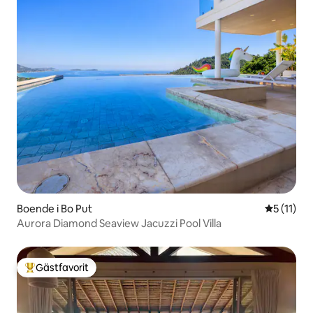
Boende i Bo Put
5 av 5 i 
5 (11)
Aurora Diamond Seaview Jacuzzi Pool Villa
Gästfavorit
Populär gästfavorit