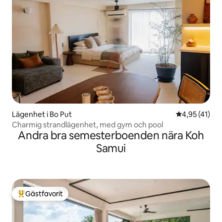
Lägenhet i Bo Put
4,95 av 5 i g
4,95 (41)
Charmig strandlägenhet, med gym och pool
Andra bra semesterboenden nära Koh
Samui
Gästfavorit
Populär gästfavorit