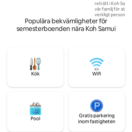
reträtt i Koh Samui
och fantastiska romantiska
vår familj för att 
solnedgångar. Gäster kallar det helt
verkligt personlig
enkelt 1 miljon $ View.
Populära bekvämligheter för
Vår villa är utfo
avskildhet och lätt
semesterboenden nära Koh Samui
idealisk för familj
söker en avslapp
raffinerad öupplevelse. Vi
generösa inomhus
utomhusområden, e
sovrum, var och 
som gör att alla k
stunder och perso
Kök
Wifi
Gratis parkering
Pool
inom fastigheten