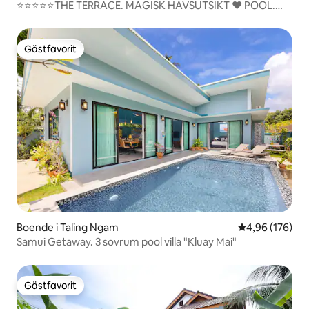
⭐⭐⭐⭐⭐THE TERRACE. MAGISK HAVSUTSIKT ❤️ POOL.
Frukost
Gästfavorit
Gästfavorit
Boende i Taling Ngam
4,96 av 5 i ge
4,96 (176)
Samui Getaway. 3 sovrum pool villa "Kluay Mai"
Gästfavorit
Gästfavorit