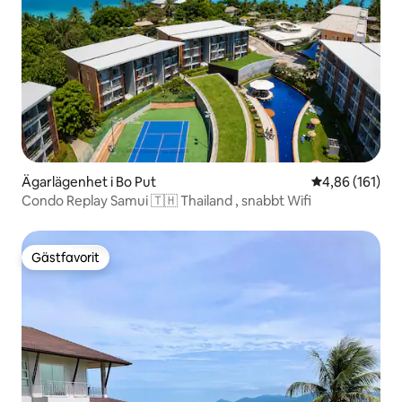
Ägarlägenhet i Bo Put
4,86 av 5 i ge
4,86 (161)
Condo Rеplay Samui 🇹🇭 Thailand , snabbt Wifi
Gästfavorit
Gästfavorit