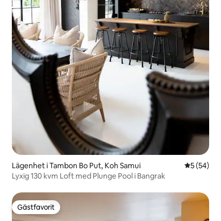
Lägenhet i Tambon Bo Put, Koh Samui
5 av 5 i g
5 (54)
Lyxig 130 kvm Loft med Plunge Pool i Bangrak
Gästfavorit
Gästfavorit