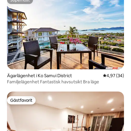
Superhost
Ägarlägenhet i Ko Samui District
4,97 av 5 i g
4,97 (34)
Familjelägenhet Fantastisk havsutsikt Bra läge
Gästfavorit
Gästfavorit