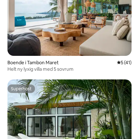
Boende i Tambon Maret
5 av 5 i g
5 (41)
Helt ny lyxig villa med 5 sovrum
Superhost
Superhost