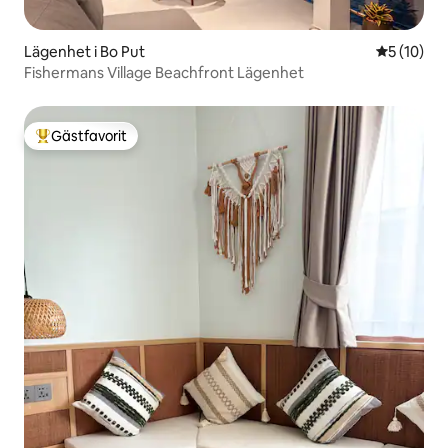
Lägenhet i Bo Put
5 av 5 i g
5 (10)
Fishermans Village Beachfront Lägenhet
Gästfavorit
Populär gästfavorit