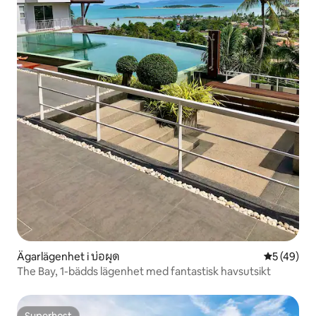
Ägarlägenhet i บ่อผุด
5 av 5 i g
5 (49)
The Bay, 1-bädds lägenhet med fantastisk havsutsikt
Superhost