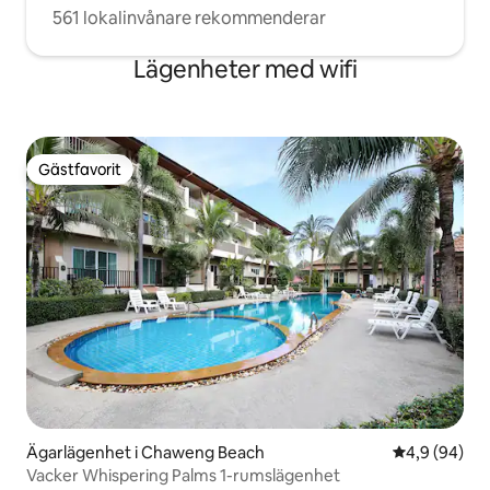
561 lokalinvånare rekommenderar
Lägenheter med wifi
Gästfavorit
Gästfavorit
Ägarlägenhet i Chaweng Beach
4,9 av 5 i g
4,9 (94)
Vacker Whispering Palms 1-rumslägenhet