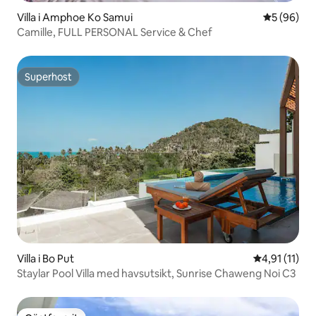
Villa i Amphoe Ko Samui
5 av 5 i g
5 (96)
Camille, FULL PERSONAL Service & Chef
Superhost
Superhost
Villa i Bo Put
4,91 av 5 i 
4,91 (11)
Staylar Pool Villa med havsutsikt, Sunrise Chaweng Noi C3