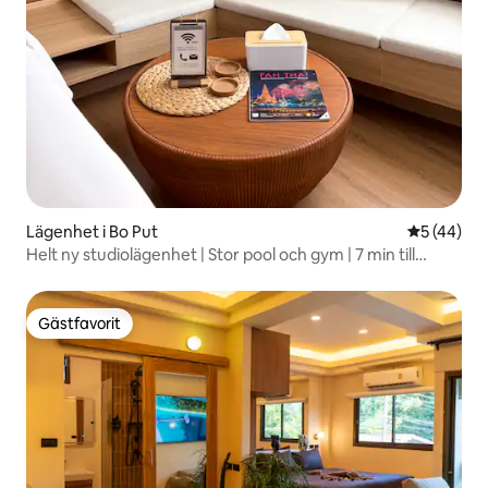
Lägenhet i Bo Put
5 av 5 i g
5 (44)
Helt ny studiolägenhet | Stor pool och gym | 7 min till
stranden!
Gästfavorit
Gästfavorit