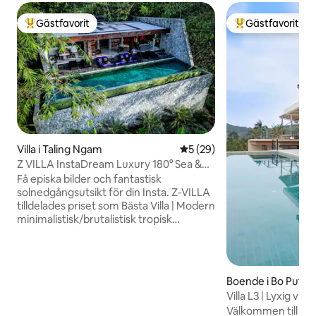
Gästfavorit
Gästfavorit
Populär gästfavorit
Populär gästfavor
Villa i Taling Ngam
5 av 5 i genomsnittligt be
5 (29)
Z VILLA InstaDream Luxury 180° Sea &
Sunset
Få episka bilder och fantastisk
solnedgångsutsikt för din Insta. Z-VILLA
tilldelades priset som Bästa Villa | Modern
minimalistisk/brutalistisk tropisk
arkitektonisk design | i Sydostasien 2019.
Inbäddad i orörd natur. Privat egendom
på lugna sydvästliga sluttningar av en
kokosnötplantage. Med utsikt över det
Boende i Bo Put
turkosa vattnet i Thailändska golfen och
Villa L3 | Lyxig vi
Marine Park med sina 42 öar i en 180°
egen pool
Välkommen till L3 V
obehindrad panoramautsikt över havet