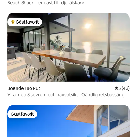
Beach Shack – endast för djurälskare
Gästfavorit
Populär gästfavorit
Boende i Bo Put
5 av 5 i g
5 (43)
Villa med 3 sovrum och havsutsikt | Oändlighetsbassäng |
Koh Samui
Gästfavorit
Gästfavorit