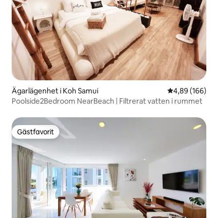
Ägarlägenhet i Koh Samui
4,89 av 5 i ge
4,89 (166)
Poolside2Bedroom NearBeach | Filtrerat vatten i rummet
Gästfavorit
Gästfavorit