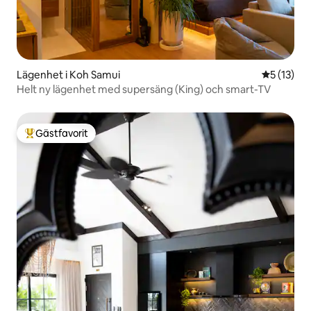
Lägenhet i Koh Samui
5 av 5 i g
5 (13)
Helt ny lägenhet med supersäng (King) och smart-TV
Gästfavorit
Populär gästfavorit