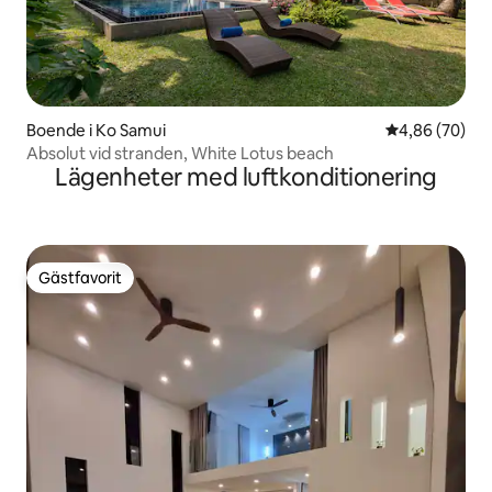
Boende i Ko Samui
4,86 av 5 i g
4,86 (70)
Absolut vid stranden, White Lotus beach
Lägenheter med luftkonditionering
Gästfavorit
Gästfavorit