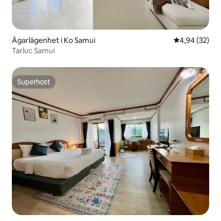
Ägarlägenhet i Ko Samui
4,94 av 5 i g
4,94 (32)
Tarluc Samui
Superhost
Superhost