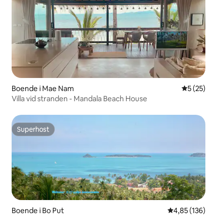
Boende i Mae Nam
5 av 5 i g
5 (25)
Villa vid stranden - Mandala Beach House
Superhost
Superhost
Boende i Bo Put
4,85 av 5 i ge
4,85 (136)