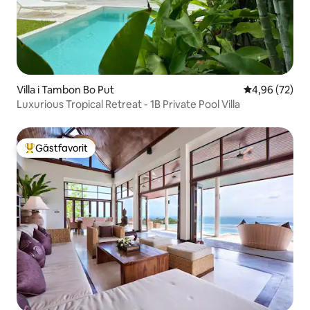
Villa i Tambon Bo Put
4,96 av 5 i g
4,96 (72)
Luxurious Tropical Retreat - 1B Private Pool Villa
Gästfavorit
Populär gästfavorit