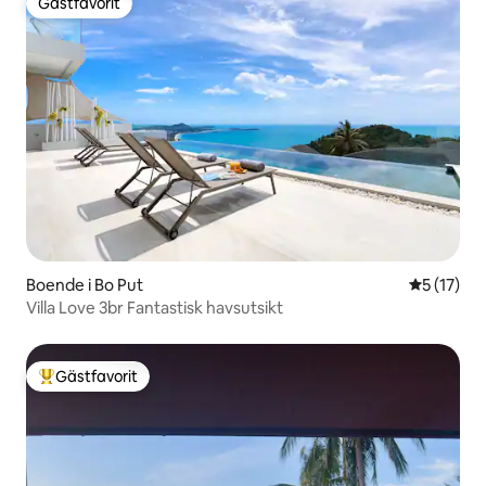
Gästfavorit
Gästfavorit
Boende i Bo Put
5 av 5 i g
5 (17)
Villa Love 3br Fantastisk havsutsikt
Gästfavorit
Populär gästfavorit