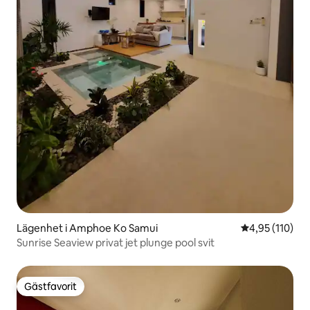
Lägenhet i Amphoe Ko Samui
4,95 av 5 i ge
4,95 (110)
Sunrise Seaview privat jet plunge pool svit
Gästfavorit
Gästfavorit