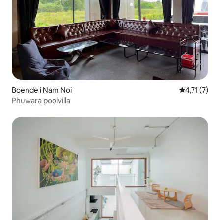
Boende i Nam Noi
4,71 av 5 i
4,71 (7)
Phuwara poolvilla