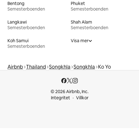
Bentong
Phuket
Semesterboenden
Semesterboenden
Langkawi
Shah Alam
Semesterboenden
Semesterboenden
Koh Samui
Visa mer
Semesterboenden
Airbnb
Thailand
Songkhla
Songkhla
Ko Yo
© 2026 Airbnb, Inc.
Integritet
Villkor