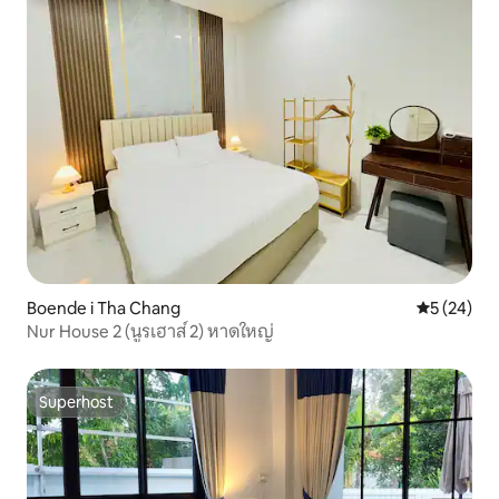
Boende i Tha Chang
5 av 5 i g
5 (24)
Nur House 2 (นูรเฮาส์ 2) หาดใหญ่
Superhost
Superhost