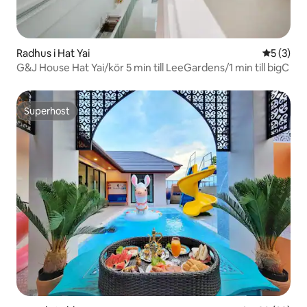
Radhus i Hat Yai
5 av 5 i 
5 (3)
G&J House Hat Yai/kör 5 min till LeeGardens/1 min till bigC
Superhost
Superhost