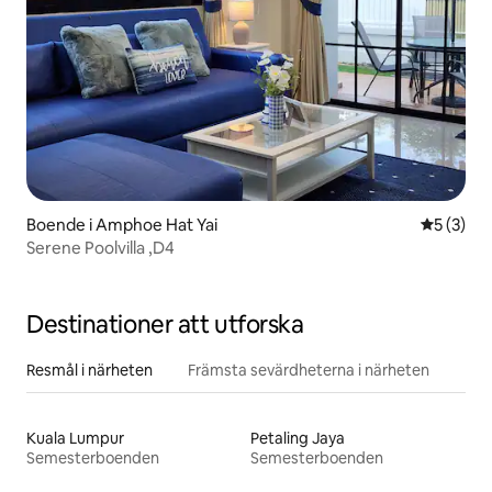
Boende i Amphoe Hat Yai
5 av 5 i 
5 (3)
Serene Poolvilla ,D4
Destinationer att utforska
Resmål i närheten
Främsta sevärdheterna i närheten
Kuala Lumpur
Petaling Jaya
Semesterboenden
Semesterboenden