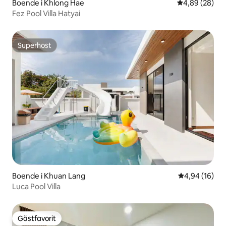
Boende i Khlong Hae
4,89 av 5 i g
4,89 (28)
Fez Pool Villa Hatyai
Superhost
Superhost
Boende i Khuan Lang
4,94 av 5 i g
4,94 (16)
Luca Pool Villa
Gästfavorit
Gästfavorit