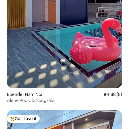
Boende i Nam Noi
4,88 av 5 i 
4,88 (8)
Alene Poolvilla Songkhla
Gästfavorit
Populär gästfavorit