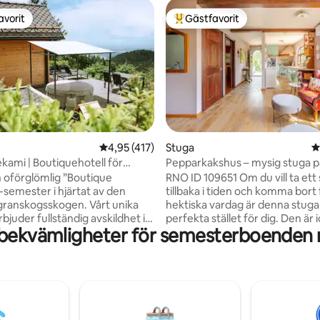
avorit
Gästfavorit
gästfavorit
Populär gästfavorit
ligt betyg, 185 omdömen
4,95 av 5 i genomsnittligt betyg, 417 omdöm
4,95 (417)
Stuga
4
ami | Boutiquehotell för
Pepparkakshus – mysig stuga p
och spa
 oförglömlig ”Boutique
RNO ID 109651 Om du vill ta ett
-semester i hjärtat av den
tillbaka i tiden och komma bort 
granskogsskogen. Vårt unika
hektiska vardag är denna stuga
juder fullständig avskildhet i
perfekta stället för dig. Den är i
 bekvämligheter för semesterboenden 
ata områden: en romantisk
att njuta av och utforska den v
med panoramautsikt, en
sidan av naturen innan du tillbr
sig massagestol och en
avkopplande kvällar vid elden. T
ktor i sängen, samt en
att koppla av - läs, skriv, rita, tä
umssvit med egen bastu, öppen
bara njut av sällskapet eller var 
kök. Framför stugan hittar du en
vandra, cykla. Stugan passar verkligen
l under stjärnorna och lugnet i
människor som älskar lantstug