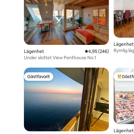
Lägenhet
Rymlig lä
Lägenhet
4,95 av 5 i genomsnitt
4,95 (246)
GRATIS p
Under slottet View Penthouse No.1
Gästfavorit
Gästf
Gästfavorit
Populär 
Lägenhet