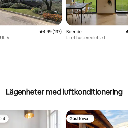
tligt betyg, 25 omdömen
4,99 av 5 i genomsnittligt betyg, 137 omdöm
4,99 (137)
Boende
4
 ULIVI
Litet hus med utsikt
Lägenheter med luftkonditionering
rit
Gästfavorit
rit
Gästfavorit