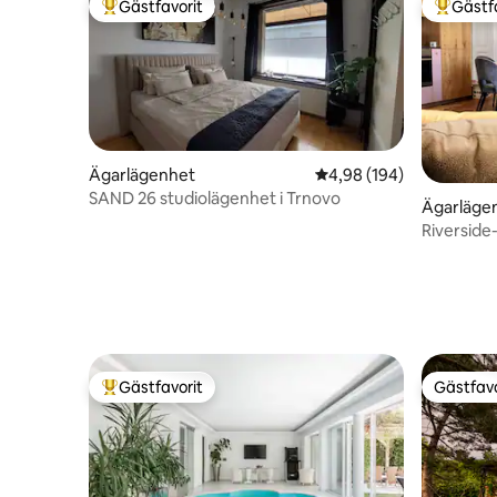
Gästfavorit
Gästf
Populär gästfavorit
Populär 
Ägarlägenhet
4,98 av 5 i genomsnitt
4,98 (194)
SAND 26 studiolägenhet i Trnovo
Ägarläge
Riverside-
Ljubljana
Gästfavorit
Gästfavo
Populär gästfavorit
Gästfavo