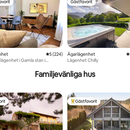
avorit
Gästfavorit
gästfavorit
Gästfavorit
ligt betyg, 194 omdömen
nhet
5 av 5 i genomsnittligt betyg, 224 omdöm
5 (224)
Ägarlägenhet
4
lägenhet i Gamla stan i
Lägenhet Chilly
 med parkering
Familjevänliga hus
rit
Gästfavorit
rit
Populär gästfavorit