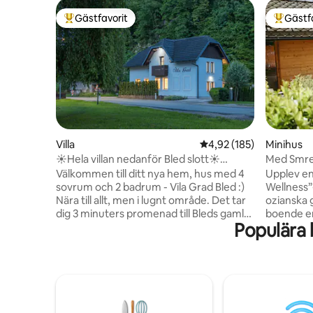
Gästfavorit
Gästf
Populär gästfavorit
Populär 
Villa
4,92 av 5 i genomsnitt
4,92 (185)
Minihus
☀Hela villan nedanför Bled slott☀
Med Smrek
freeBikes & bastu
wellness 
Välkommen till ditt nya hem, hus med 4
Upplev en
sovrum och 2 badrum - Vila Grad Bled :)
Wellness”
Nära till allt, men i lugnt område. Det tar
ozianska 
dig 3 minuters promenad till Bleds gamla
boende erb
Populära
stadskärna, 6 minuters promenad till
två separ
Bledsjön och några minuters promenad
trästuga 
till Bleds slott. Det finns några cyklar som
förstklas
är gratis att använda för att ta sig till
filmproje
Bleds mest populära sevärdheter ännu
vardagsr
snabbare och bekvämare :) (cyklarna är
spis och 
inte nya) Framför huset finns 3
bubbelpoo