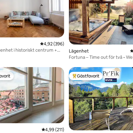
4,92 av 5 i genomsnittligt betyg, 396 omdöm
4,92 (396)
genhet i historiskt centrum +
ligt betyg, 246 omdömen
Lägenhet
4
arkering
Fortuna – Time out för två • We
naturutsikt
avorit
Gästfavorit
gästfavorit
Populär gästfavorit
4,99 av 5 i genomsnittligt betyg, 211 omdöm
4,99 (211)