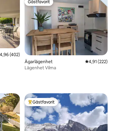
Gästfavorit
Gästfavorit
en
,96 av 5 i genomsnittligt betyg, 402 omdömen
4,96 (402)
Ägarlägenhet
4,91 av 5 i genomsnitt
4,91 (222)
Lägenhet Vilma
Gästfavorit
Populär gästfavorit