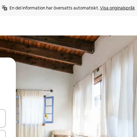
En del information har översatts automatiskt. 
Visa originalspråk
d upp- och nedåtpilarna eller utforska genom att trycka eller svepa.