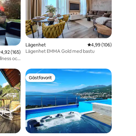
en
Lägenhet
4,99 av 5 i genomsnitt
4,99 (106)
Lägenhet EMMA Gold med bastu
,92 av 5 i genomsnittligt betyg, 165 omdömen
4,92 (165)
llness och
Gästfavorit
Gästfavorit
en