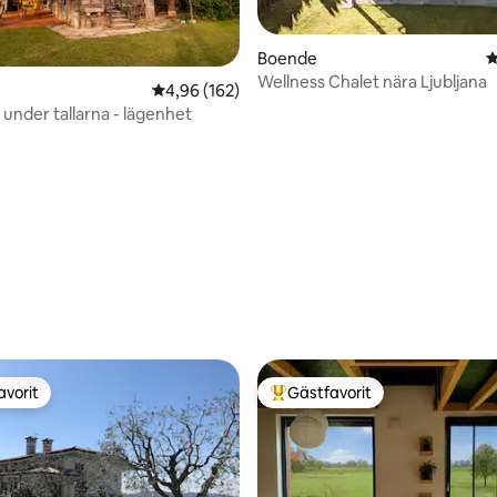
Boende
4
Wellness Chalet nära Ljubljana
ligt betyg, 178 omdömen
4,96 av 5 i genomsnittligt betyg, 162 omdöm
4,96 (162)
under tallarna - lägenhet
avorit
Gästfavorit
gästfavorit
Populär gästfavorit