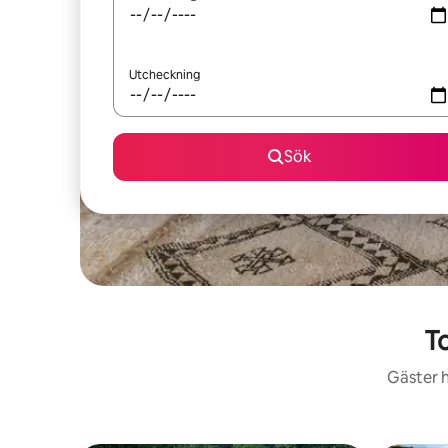
Utcheckning
Sök
T
Gäster h