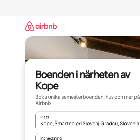
Hoppa
till
innehåll
Boenden i närheten av
Kope
Boka unika semesterboenden, hus och mer på
Airbnb
Plats
När resultaten är tillgängliga kan du navigera me
Incheckning