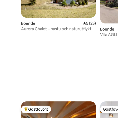
Boende
5 av 5 i genomsnit
5 (25)
Aurora Chalet – bastu och naturutflykt
Boende
nära Idrija
Villa AGLI
Gästfavorit
Gästfavo
Populär gästfavorit
Gästfavo