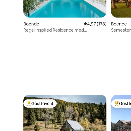
Boende
4,97 av 5 i genomsnitt
4,97 (178)
Boende
Regal Inspired Residence med
Semester 
inomhuspool
Gästfavorit
Gästf
Populär gästfavorit
Populär 