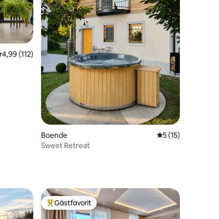
en
,99 av 5 i genomsnittligt betyg, 112 omdömen
4,99 (112)
Boende
5 av 5 i genomsni
5 (15)
Sweet Retreat
Gästfavorit
Populär gästfavorit