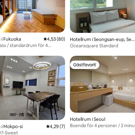
ligt betyg, 149 omdömen
 i Fukuoka
4,53 av 5 i genomsnittligt betyg, 80 omdöm
4,53 (80)
Hotellrum i Seongsan-eup, Seo
gwipo-si
ass / standardrum för 4
Oceansquare Standard
] Delat område med kök och
kin / obemannat
ell_D6
Gästfavorit
Gästfavorit
tligt betyg, 93 omdömen
Hotellrum i Seoul
Boende för 4 personer / 2 minu
 i Mokpo-si
4,29 av 5 i genomsnittligt betyg, 7 omdöm
4,29 (7)
DDP-stationen, Gwangjang-ma
97-Sweet