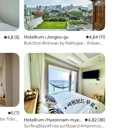
en
Hotellrum i Jongno-gu
4,64 av 5 i genomsni
4,64 (11)
4,8 av 5 i genomsnittligt betyg, 5 omdömen
4,8 (5)
Bukchon Binkwan by Rakkojae - Anbang
1BDRM Suite
5 av 5 i genomsnittligt betyg, 7 omdömen
5 (7)
ter från
en
Hotellrum i Hyeonnam-myeo
4,82 av 5 i genomsnit
4,82 (38)
rknaden,
n, Yangyang
SurfingStay#Free surfboard #Hammock