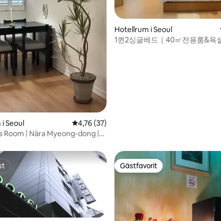
ng 11:00 när du deltar i ett
)
Hotellrum i Seoul
1퀸2싱글베드｜40㎡전용룸&욕
10초｜공항버스1분｜짐보관｜
·DDP·광장시장
 i Seoul
4,76 av 5 i genomsnittligt betyg, 37 omdöm
4,76 (37)
tligt betyg, 20 omdömen
s Room | Nära Myeong-dong |
ell, sängkläder, gratis
varing | Privat badrum
st
Gästfavorit
st
Gästfavorit