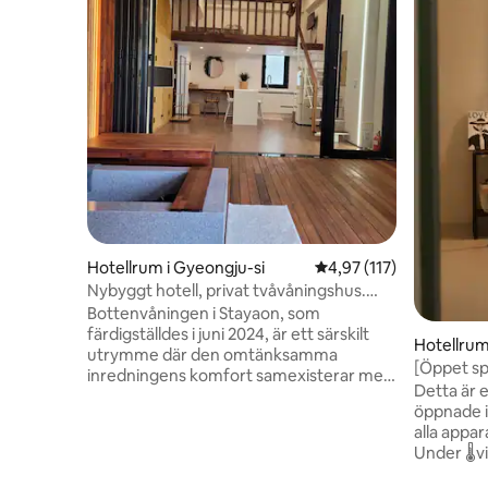
Hotellrum i Gyeongju-si
4,97 av 5 i genomsnitt
4,97 (117)
Nybyggt hotell, privat tvåvåningshus.
Fotbad.Grill på taket. Hwangnidan-gil till
Bottenvåningen i Stayaon, som
fots. Frukost. Bästa läget i stadens
färdigställdes i juni 2024, är ett särskilt
Hotellrum
centrum. Privat parkering
utrymme där den omtänksamma
[Öppet sp
inredningens komfort samexisterar med
nära Gasa
Detta är 
förstklassiga faciliteter för fotbad för att
öppnade i 
lindra tröttheten efter resan!!
alla appar
Renligheten är grundläggande. Mysiga
Under 🌡️
sängkläder. Detta är ett privat lyxboende
varmt med
i loftstil med högt i tak och en utmärkt