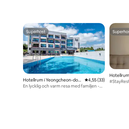
Superhost
Superho
Superhost
Superho
Hotellrum
Hotellrum i Yeongcheon-don
4,55 av 5 i genomsnit
4,55 (33)
#StayRes
g, Seogwipo
En lycklig och varm resa med familjen -
#Seomun
Superior Twin
#Gyodong
#Mopsan