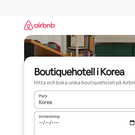
Hoppa
till
innehåll
Boutiquehotell i Korea
Hitta och boka unika boutiquehotell på Airb
Plats
När resultaten är tillgängliga kan du navigera me
Incheckning