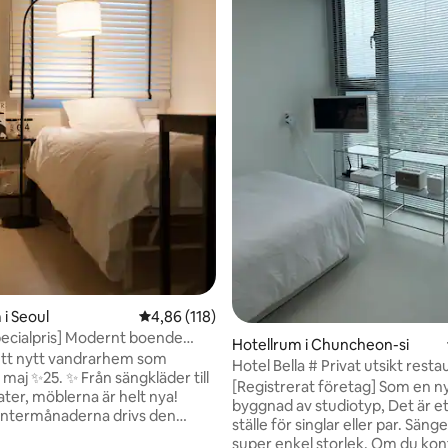
ligt betyg, 117 omdömen
 i Seoul
4,86 av 5 i genomsnittligt betyg, 118 omdöm
4,86 (118)
ecialpris] Modernt boende
Hotellrum i Chuncheon-si
n Digital Complex
ett nytt vandrarhem som
Hotel Bella # Privat utsikt rest
maj ✨25. ✨ Från sängkläder till
Chuncheon stadshus 1 minut #
[Registrerat företag] Som en nybyggd
ater, möblerna är helt nya!
Panoramautsikt # Netflix tillgän
byggnad av studiotyp, Det är et
vintermånaderna drivs den
Gratis parkering
ställe för singlar eller par. Sängen är en
 en värmare istället för
super enkel storlek, Om du kon