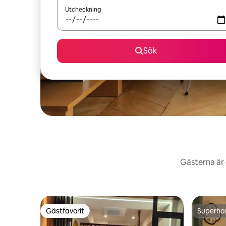
Utcheckning
Sök
Gästerna är 
Gästfavorit
Superho
Gästfavorit
Superho