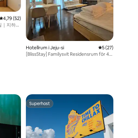
4,79 av 5 i genomsnittligt betyg, 52 omdömen
4,79 (52)
실｜지하철
엘베｜명동
Hotellrum i Jeju-si
5 av 5 i genomsnit
5 (27)
[BlissStay] Familysvit Residensrum för 4
personer (tre enkelsängar Q/S/S)
en
Superhost
Superhost