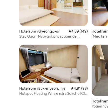
Hotellrum i Gyeongju-si
4,89 av 5 i genomsnitt
4,89 (149)
Hotellrum
Stay Gaon: Nybyggt privat boende,
[Med terr
inomhus-jacuzzi, grill på taket, frukost,
personer
bästa läget i staden, Hwangnidan-gil
tvättmas
promenadavstånd
designhot
Hotellrum i Buk-myeon, Inje
4,91 av 5 i genomsnit
4,91 (93)
Hotspot Floating Whale nära Sokcho IC!
Fantasy Forest Cancun Sensual
Hotellrum
Accommodation + Exklusiv Picknick
Yotien 18
Campingzon Gratis (2)