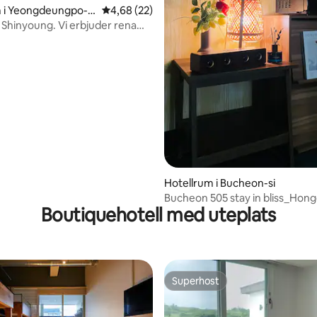
m i Yeongdeungpo-d
4,68 av 5 i genomsnittligt betyg, 22 omdöm
4,68 (22)
ngdeungpo-gu
 Shinyoung. Vi erbjuder rena
tt överkomligt pris.
ttligt betyg, 4 omdömen
Hotellrum i Bucheon-si
Bucheon 505 stay in bliss_Hon
Boutiquehotell med uteplats
minuter#Rökfritt
Superhost
Superhost