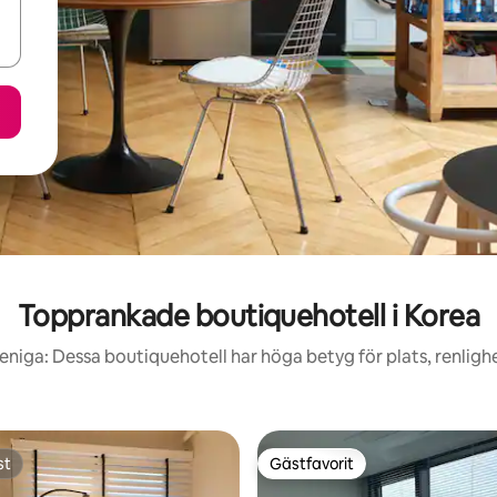
Topprankade boutiquehotell i Korea
eniga: Dessa boutiquehotell har höga betyg för plats, renlig
st
Gästfavorit
st
Gästfavorit