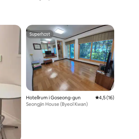
| Elbe
#ocean front
 i Seoul
Superhost
Superhost
en
Hotellrum i Goseong-gun
4,5 av 5 i genomsni
4,5 (16)
Seongjin House (Byeol Kwan)