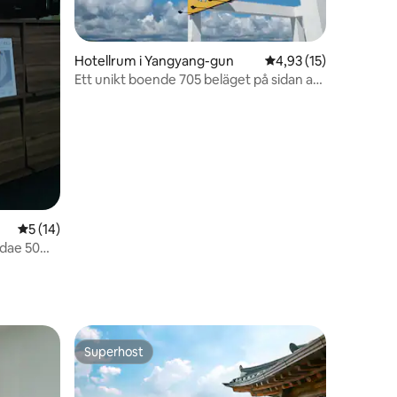
en
Hotellrum i Yangyang-gun
4,93 av 5 i genomsnit
4,93 (15)
Ett unikt boende 705 beläget på sidan av
Yangyang National Highway 7
5 av 5 i genomsnittligt betyg, 14 omdömen
5 (14)
gdae 50
Superhost
Superhost