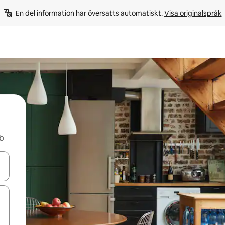
En del information har översatts automatiskt. 
Visa originalspråk
nb
d upp- och nedåtpilarna eller utforska genom att trycka eller svepa.