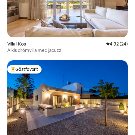
Villa i Kos
4,92 av 5 i g
4,92 (24)
Alkis drömvilla med jacuzzi
Gästfavorit
Populär gästfavorit