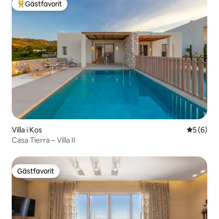
Gästfavorit
Populär gästfavorit
Villa i Kos
5 av 5 i 
5 (6)
Casa Tierra – Villa II
Gästfavorit
Gästfavorit