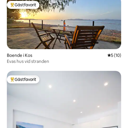
Gästfavorit
Populär gästfavorit
Boende i Kos
5 av 5 i g
5 (10)
Evas hus vid stranden
Gästfavorit
Populär gästfavorit