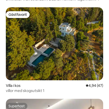
Gästfavorit
Gästfavorit
Villa i kos
4,94 av 5 i g
4,94 (47)
villor med skogsutsikt 1
Superhost
Superhost