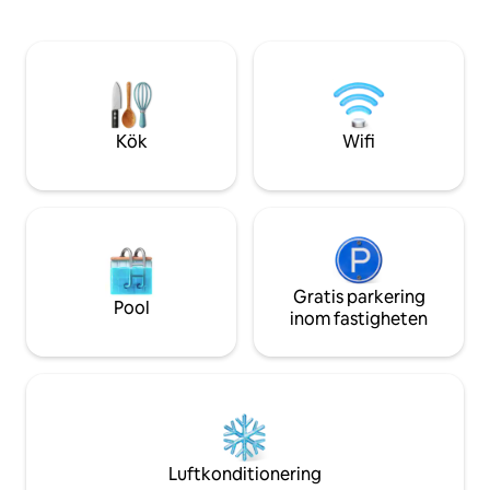
Älskade huset, perfekt och bekvämt." ☞
och bäddsoffa. • Lo
Netflix redo ☞ 6 min cykel till stan Kök ☞ i
med ett andra so
full storlek ☞ Anatomiska kuddar ☞ King
och egen regndus
size-säng Vi erbjuder tillgång till
utsikt över havet
bubbelpool dygnet runt och lugn.
luftkonditionerin
Notera: Att vara nära en väg kan du
Wi-Fi, tvättmaskin
komma att höra några livliga gatuljud.
eller familjer so
Kök
Wifi
utsikt. Bara 200 m
Gratis parkering
Pool
inom fastigheten
Luftkonditionering