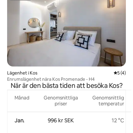
Lägenhet i Kos
5 av 5 i 
5 (4)
Enrumslägenhet nära Kos Promenade - H4
När är den bästa tiden att besöka Kos?
Månad
Genomsnittliga
Genomsnittlig
priser
temperatur
Jan.
996 kr SEK
12 °C