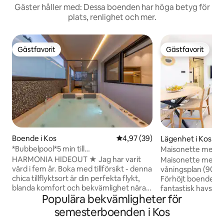
Gäster håller med: Dessa boenden har höga betyg för
plats, renlighet och mer.
Gästfavorit
Gästfavorit
Gästfavorit
Gästfavorit
Boende i Kos
4,97 av 5 i genomsnittligt bet
4,97 (39)
Lägenhet i Kos
*Bubbelpool*5 min till
Maisonette med ha
stränder*Netflix*Fullt utrustat kök*
HARMONIA HIDEOUT ★ Jag har varit
Maisonette med ha
värd i fem år. Boka med tillförsikt - denna
våningsplan (90 m²)
chica tillflyktsort är din perfekta flykt,
Förhöjt boende p
blanda komfort och bekvämlighet nära
fantastisk havsuts
Populära bekvämligheter för
havet. 90m² lägenhet gångavstånd till
sovrum med dubb
restauranger och nattliv ☞ Jacuzzi när
regndusch, öppet
semesterboenden i Kos
som helst ☞ 5 min till stränder ★ "
vardagsrum/matplat