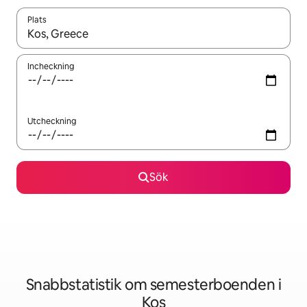
Plats
När resultaten är tillgängliga kan du navigera med upp- och ned
Incheckning
Utcheckning
Sök
Snabbstatistik om semesterboenden i
Kos