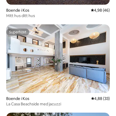
Boende i Kos
4,98 av 5 i g
4,98 (46)
Mitt hus ditt hus
Superhost
Superhost
Boende i Kos
4,88 av 5 i g
4,88 (33)
La Casa Beachside med jacuzzi