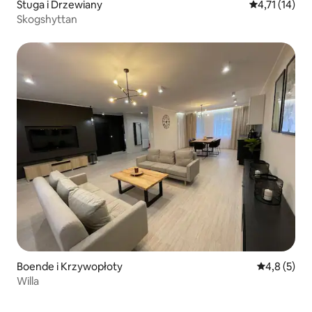
Stuga i Drzewiany
4,71 av 5 i 
4,71 (14)
Skogshyttan
Boende i Krzywopłoty
4,8 av 5 i 
4,8 (5)
Willa