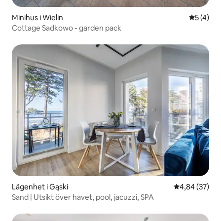
Minihus i Wielin
5 av 5 i 
5 (4)
Cottage Sadkowo - garden pack
Lägenhet i Gąski
4,84 av 5 i g
4,84 (37)
Sand | Utsikt över havet, pool, jacuzzi, SPA