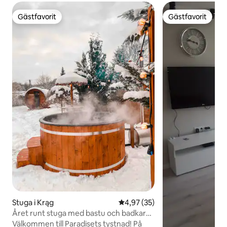
Gästfavorit
Gästfavorit
Gästfavorit
Gästfavorit
Stuga i Krąg
4,97 av 5 i genomsnittligt be
4,97 (35)
Året runt stuga med bastu och badkar
för exklusiv användning
Välkommen till Paradisets tystnad! På