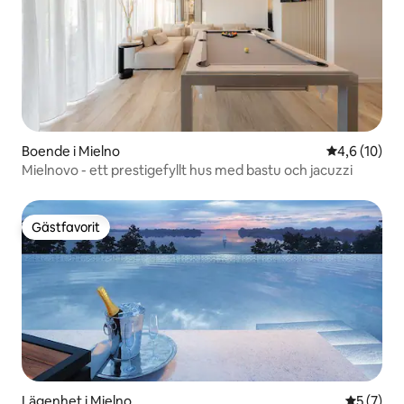
Boende i Mielno
4,6 av 5 i g
4,6 (10)
Mielnovo - ett prestigefyllt hus med bastu och jacuzzi
Gästfavorit
Gästfavorit
Lägenhet i Mielno
5 av 5 i 
5 (7)