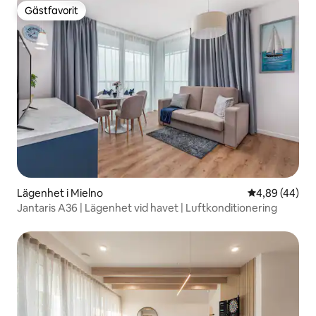
Gästfavorit
Gästfavorit
Lägenhet i Mielno
4,89 av 5 i g
4,89 (44)
Jantaris A36 | Lägenhet vid havet | Luftkonditionering