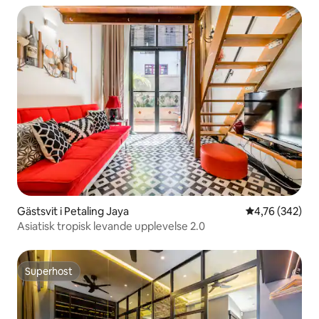
Gästsvit i Petaling Jaya
4,76 av 5 i ge
4,76 (342)
Asiatisk tropisk levande upplevelse 2.0
Superhost
Superhost