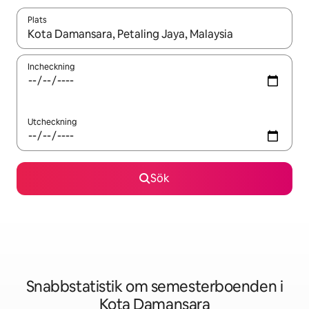
Plats
När resultaten är tillgängliga kan du navigera med upp- och ned
Incheckning
Utcheckning
Sök
Snabbstatistik om semesterboenden i
Kota Damansara