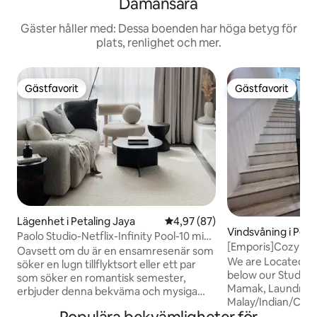
Damansara
Gäster håller med: Dessa boenden har höga betyg för
plats, renlighet och mer.
Gästfavorit
Gästfavorit
Gästfavorit
Gästfavorit
Lägenhet i Petaling Jaya
4,97 av 5 i genomsnittligt bet
4,97 (87)
Vindsvåning i Peta
Paolo Studio-Netflix-Infinity Pool-10 min-
[Emporis]Cozy Mo
1U/IKEA
Oavsett om du är en ensamresenär som
KotaDamansara
We are Located a
söker en lugn tillflyktsort eller ett par
below our Studio 
som söker en romantisk semester,
Mamak, Laundry,Ca
erbjuder denna bekväma och mysiga
Malay/Indian/Chine
studio den perfekta blandningen av
choice, Walking D