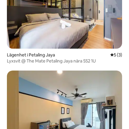
Lägenhet i Petaling Jaya
5 av 5 i 
5 (3)
Lyxsvit @ The Mate Petaling Jaya nära SS2 1U