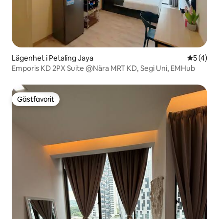
Lägenhet i Petaling Jaya
5 av 5 i 
5 (4)
Emporis KD 2PX Suite @Nära MRT KD, Segi Uni, EMHub
Gästfavorit
Gästfavorit