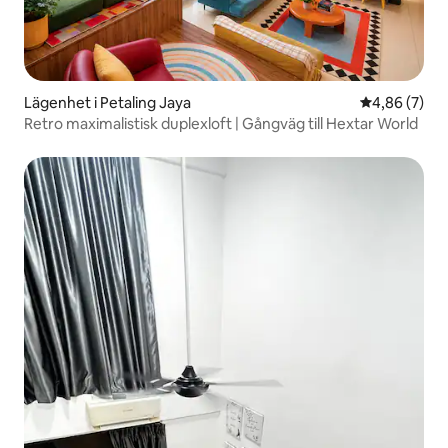
Lägenhet i Petaling Jaya
4,86 av 5 i 
4,86 (7)
Retro maximalistisk duplexloft | Gångväg till Hextar World