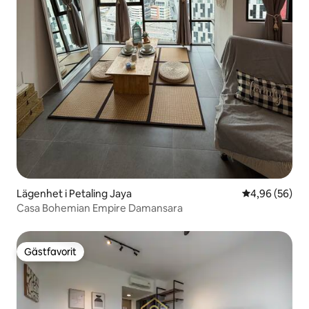
Lägenhet i Petaling Jaya
4,96 av 5 i g
4,96 (56)
Casa Bohemian Empire Damansara
Gästfavorit
Gästfavorit