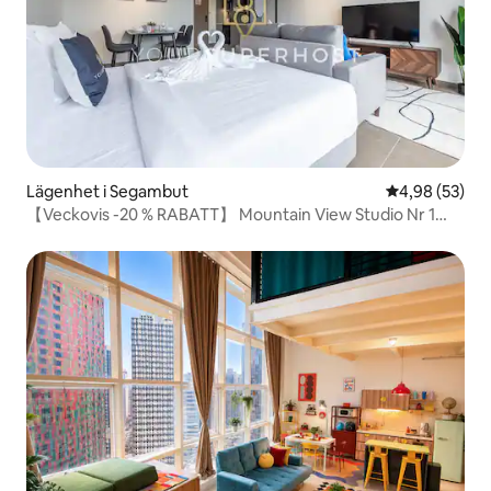
Lägenhet i Segambut
4,98 av 5 i g
4,98 (53)
【Veckovis -20 % RABATT】 Mountain View Studio Nr 1
UTAMA