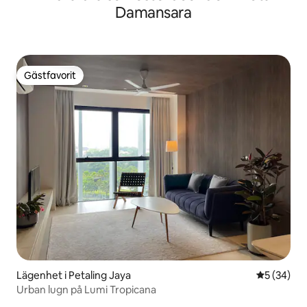
Damansara
Gästfavorit
Gästfavorit
Lägenhet i Petaling Jaya
5 av 5 i g
5 (34)
Urban lugn på Lumi Tropicana