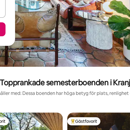
Topprankade semesterboenden i Kran
åller med: Dessa boenden har höga betyg för plats, renlighet
rit
Gästfavorit
rit
Populär gästfavorit