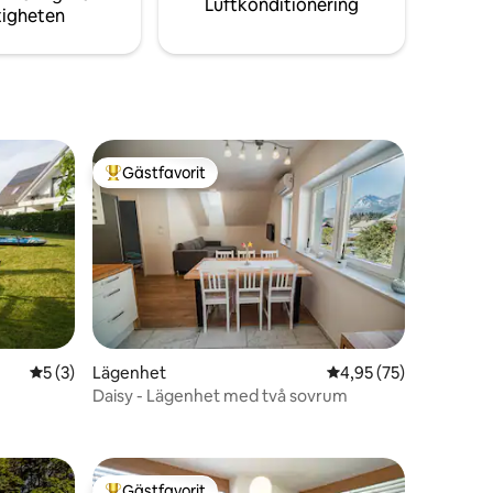
Luftkonditionering
tigheten
Gästfavorit
Populär gästfavorit
en
5 av 5 i genomsnittligt betyg, 3 omdömen
5 (3)
Lägenhet
4,95 av 5 i genomsnit
4,95 (75)
Daisy - Lägenhet med två sovrum
Gästfavorit