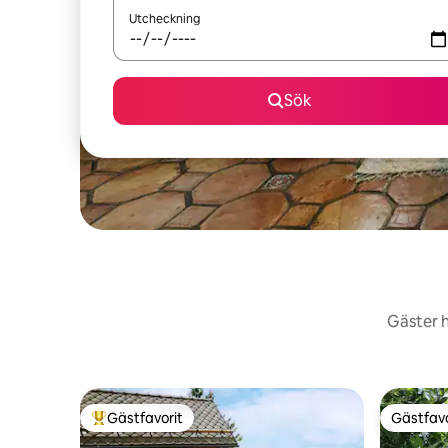
Utcheckning
Sök
Gäster h
Gästfavorit
Gästfavo
Populär gästfavorit
Gästfavo