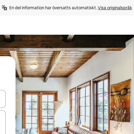
En del information har översatts automatiskt. 
Visa originalspråk
d upp- och nedåtpilarna eller utforska genom att trycka eller svepa.