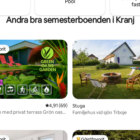
Pool
fas
Andra bra semesterboenden i Kranj
rit
rit
4,91 av 5 i genomsnittligt betyg, 69 omdöm
4,91 (69)
Stuga
med privat terrass Grön oas
Familjehus vid sjön Trboje
tligt betyg, 77 omdömen
rit
Gästfavorit