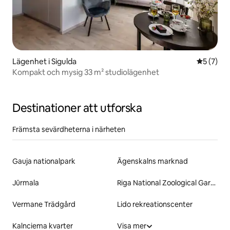
Lägenhet i Sigulda
5 av 5 i 
5 (7)
Kompakt och mysig 33 m² studiolägenhet
Destinationer att utforska
Främsta sevärdheterna i närheten
Gauja nationalpark
Āgenskalns marknad
Jūrmala
Riga National Zoological Garden
Vermane Trädgård
Lido rekreationscenter
Kalnciema kvarter
Visa mer