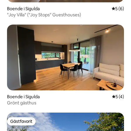
Boende i Sigulda
5 av 5 i 
5 (6)
"Joy Villa" ("Joy Stops" Guesthouses)
Boende i Sigulda
5 av 5 i 
5 (4)
Grönt gästhus
Gästfavorit
Gästfavorit