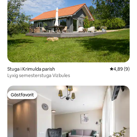
Stuga i Krimulda parish
4,89 av 5 i 
4,89 (9)
Lyxig semesterstuga Vizbules
Gästfavorit
Gästfavorit