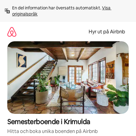
Hoppa
En del information har översatts automatiskt. 
Visa 
till
originalspråk
innehåll
Hyr ut på Airbnb
Semesterboende i Krimulda
Hitta och boka unika boenden på Airbnb