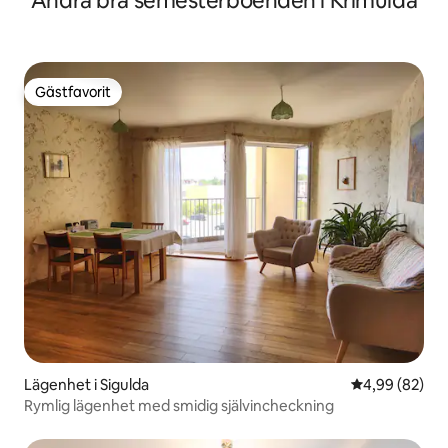
Andra bra semesterboenden i Krimulda
Gästfavorit
Gästfavorit
Lägenhet i Sigulda
4,99 av 5 i g
4,99 (82)
Rymlig lägenhet med smidig självincheckning