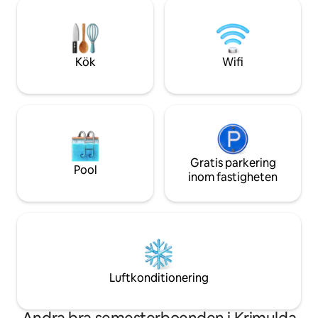
minuter. Oavsett om det är vandring,
omvandlingsbara 
skidåkning, cykling, segling, golf eller
nedfällbar dubbel
andra aktiviteter — allt är nära. Och du
kan höjas från golv
kommer att ha 5 000 m2 gård för dina
sovplats finns på 
egna fritidsaktiviteter.
Kök
Wifi
boende har sitt e
Gratis parkering
Pool
inom fastigheten
Luftkonditionering