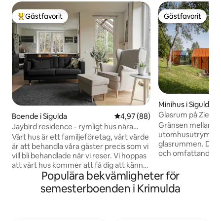
Gästfavorit
Gästfavorit
Populär gästfavorit
Gästfavorit
Minihus i Sigulda
Glasrum på Ziedle
Boende i Sigulda
4,97 av 5 i genomsnittligt bet
4,97 (88)
naturstuga
Gränsen mellan i
Jaybird residence - rymligt hus nära
utomhusutrymme ä
Sigulda
Vårt hus är ett familjeföretag, vårt värde
glasrummen. De na
är att behandla våra gäster precis som vi
och omfattande g
vill bli behandlade när vi reser. Vi hoppas
används i inredni
att vårt hus kommer att få dig att känna
för samman nature
Populära bekvämligheter för
dig som hemma och avslappnad, så att
värme och komfor
du kan njuta av din semester fullt ut.
semesterboenden i Krimulda
naturen när du se
Målarkonstnärliga staden Sigulda ligger
stjärnorna och den
bara 8 minuters bilresa bort, Turaida
landsbygden. Det lilla designhuset är
slott och Gutmana grotta kan nås på 2-3
mycket funktionell