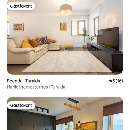
Gästfavorit
Gästfavorit
Boende i Turaida
5 av 5 i g
5 (16)
Härligt semesterhus i Turaida
Gästfavorit
Gästfavorit