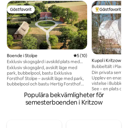
Gästfavorit
Gästfavorit
Gästfavorit
Populär gästfavor
Boende i Stolpe
5 av 5 i genomsnittligt be
5 (10)
Kupol i Kritzow
Exklusiv skogsgård i avskild plats med
Bubbeltält i Plau 
inhägnad 1
Exklusiv skogsgård, avskilt läge med
Din privata semest
park, bubbelpool, bastu Exklusiva
Upplev en enastå
Forsthof Stolpe – avskilt läge med park,
vistelse i Bubble T
bubbelpool och bastu Hertig Forsthof
See – en plats där 
Stolpe ligger i ett unikt avskilt läge i
Populära bekvämligheter för
avkoppling möts. D
landskapsregionen Västra Mecklenburg.
med eget duschrum
Omgiven av fält och ängar, den ståtliga,
semesterboenden i Kritzow
Omgiven av lugn n
historiska byggnaden från 1869 stiger
underbara stunder 
mitt i en 16 000 m², 1,2 m hög inhägnad
från vardagslivets 
park med en bred panoramautsikt över
förtrollas av sol
landsbygden. Absolut lugn, gott om
under en glittrand
utrymme och det halmstäda stallet, som