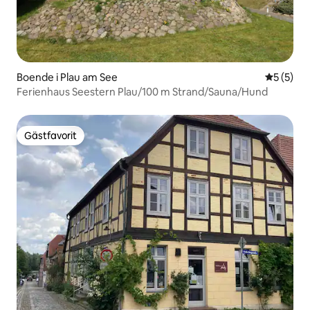
Boende i Plau am See
5 av 5 i 
5 (5)
Ferienhaus Seestern Plau/100 m Strand/Sauna/Hund
Gästfavorit
Gästfavorit