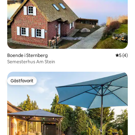
Boende i Sternberg
5 av 5 i 
5 (4)
Semesterhus Am Stein
Gästfavorit
Gästfavorit