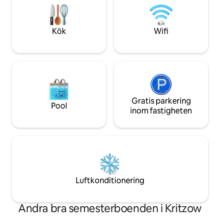
oförglömlig naturu
lockar nyfikna blickar
Mecklenburg-Vo
Kök
Wifi
Gratis parkering
Pool
inom fastigheten
Luftkonditionering
Andra bra semesterboenden i Kritzow