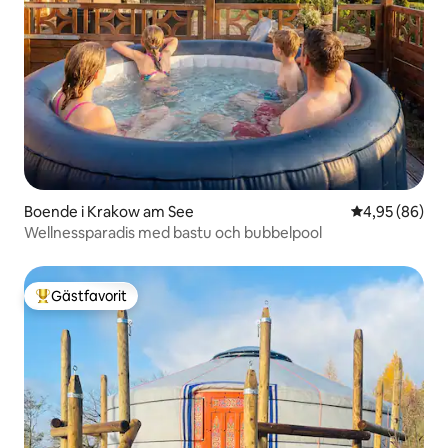
Boende i Krakow am See
4,95 av 5 i g
4,95 (86)
Wellnessparadis med bastu och bubbelpool
Gästfavorit
Populär gästfavorit