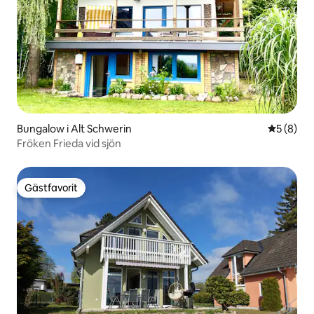
Bungalow i Alt Schwerin
5 av 5 i 
5 (8)
Fröken Frieda vid sjön
Gästfavorit
Gästfavorit