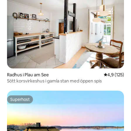
Radhus i Plau am See
4,9 av 5 i ge
4,9 (125)
Sött korsvirkeshus i gamla stan med öppen spis
Superhost
Superhost