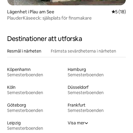
Lägenhet i Plau am See
5 av 5 i g
5 (18)
PlauderKäseeck: själsplats för finsmakare
Destinationer att utforska
Resmål i närheten
Främsta sevärdheterna i närheten
Köpenhamn
Hamburg
Semesterboenden
Semesterboenden
Köln
Düsseldorf
Semesterboenden
Semesterboenden
Göteborg
Frankfurt
Semesterboenden
Semesterboenden
Leipzig
Visa mer
Semesterboenden