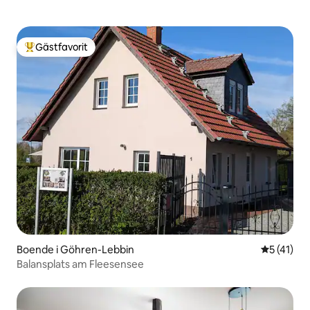
Gästfavorit
Populär gästfavorit
Boende i Göhren-Lebbin
5 av 5 i g
5 (41)
Balansplats am Fleesensee