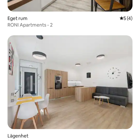
Eget rum
5 av 5 i 
5 (4)
RONI Apartments - 2
Lägenhet