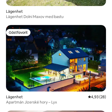
Lägenhet
Lägenhet Dolní Maxov med bastu
Gästfavorit
Gästfavorit
Lägenhet
4,93 av 5 i g
4,93 (28)
Apartmán Jizerské hory – Lyx