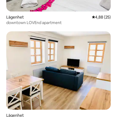
Lägenhet
4,88 av 5 i g
4,88 (25)
downtown LOVEnd apartment
Lägenhet