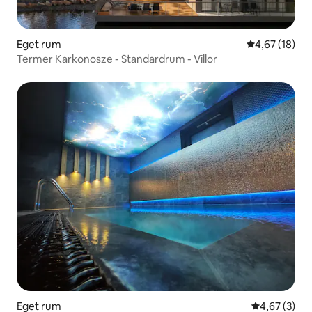
Eget rum
4,67 av 5 i g
4,67 (18)
Termer Karkonosze - Standardrum - Villor
Eget rum
4,67 av 5 i 
4,67 (3)