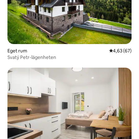
Eget rum
4,63 av 5 i g
4,63 (67)
Svatý Petr-lägenheten