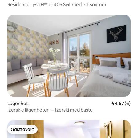
Residence Lysá H**a - 406 Svit med ett sovrum
Lägenhet
4,67 av 5 i 
4,67 (6)
Izerskie lägenheter — Izerski med bastu
Gästfavorit
Gästfavorit