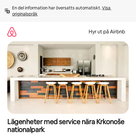
Hoppa
En del information har översatts automatiskt. 
Visa 
till
originalspråk
innehåll
Hyr ut på Airbnb
Lägenheter med service nära Krkonoše
nationalpark