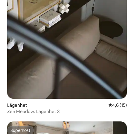
Lägenhet
4,6 av 5 i g
4,6 (15)
Zen Meadow: Lägenhet 3
Superhost
Superhost