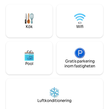
vandringsleder so
lägenheten – liften ligger precis intill
mindre krävande
huset. Längdskidspår (400 m) och
dagsutflykter till
Tanvaldský Špičák (2 km) finns också i
Rokytnice erbjude
närheten. Det finns också en bastu och
kvalitetsrestaura
skidrum med pjäxtorkar.
skiduthyrning, cykl
Kök
Wifi
Bastun och restaur
funktion.
Gratis parkering
Pool
inom fastigheten
Luftkonditionering