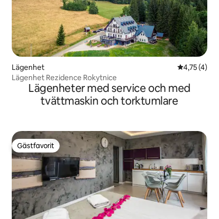
Lägenhet
4,75 av 5 i
4,75 (4)
Lägenhet Rezidence Rokytnice
Lägenheter med service och med
tvättmaskin och torktumlare
Gästfavorit
Gästfavorit