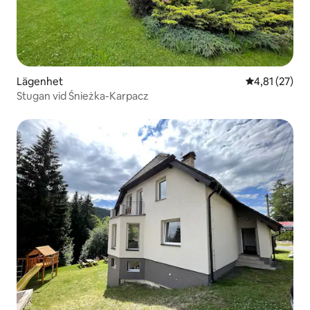
Lägenhet
4,81 av 5 i g
4,81 (27)
Stugan vid Śnieżka-Karpacz