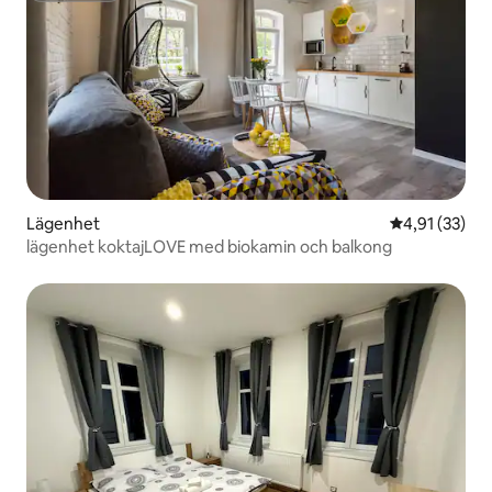
Lägenhet
4,91 av 5 i g
4,91 (33)
lägenhet koktajLOVE med biokamin och balkong