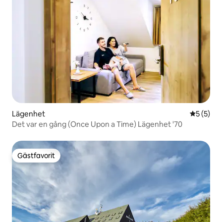
Lägenhet
5 av 5 i 
5 (5)
Det var en gång (Once Upon a Time) Lägenhet '70
Gästfavorit
Gästfavorit