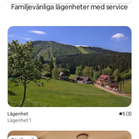
Familjevänliga lägenheter med service
Lägenhet
5 av 5 i 
5 (3)
Lägenhet 1