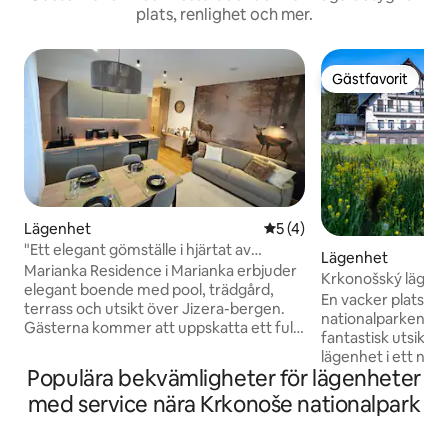
plats, renlighet och mer.
Gästfavorit
Gästfavorit
Lägenhet
5 av 5 i genomsnittligt b
5 (4)
"Ett elegant gömställe i hjärtat av
Lägenhet
bergen" Nr.01
Marianka Residence i Marianka erbjuder
Krkonošský lägenh
elegant boende med pool, trädgård,
En vacker plats på 
terrass och utsikt över Jizera-bergen.
nationalparken G
Gästerna kommer att uppskatta ett fullt
fantastisk utsikt ö
utrustat kök, Wi-Fi, en TV, ett modernt
lägenhet i ett nyr
badrum och gratis toalettartiklar. Det
Populära bekvämligheter för lägenheter
bergen med parker
finns en barnsäng, spel och böcker. Det
runt. På vintern sk
med service nära Krkonoše nationalpark
finns skidstavar, en mobilladdare och ett
liksom för nybörjar
värdeskåp för dina värdesaker. På
omedelbar närhet f
vintern kan du åka skidor direkt från