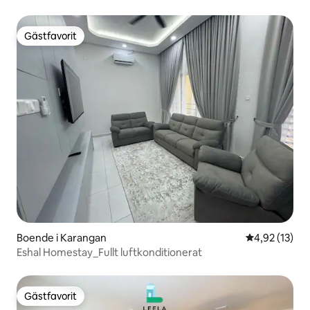
Gästfavorit
Gästfavorit
Boende i Karangan
4,92 av 5 i g
4,92 (13)
Eshal Homestay_Fullt luftkonditionerat
Gästfavorit
Gästfavorit