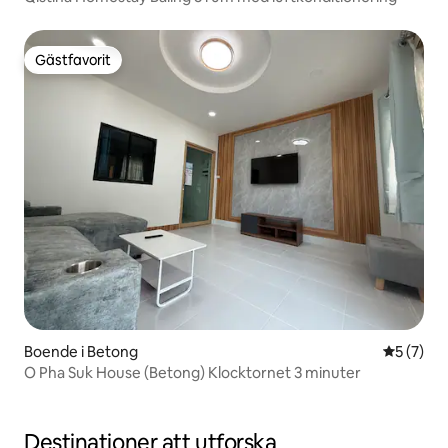
Gästfavorit
Gästfavorit
Boende i Betong
5 av 5 i 
5 (7)
O Pha Suk House (Betong) Klocktornet 3 minuter
Destinationer att utforska