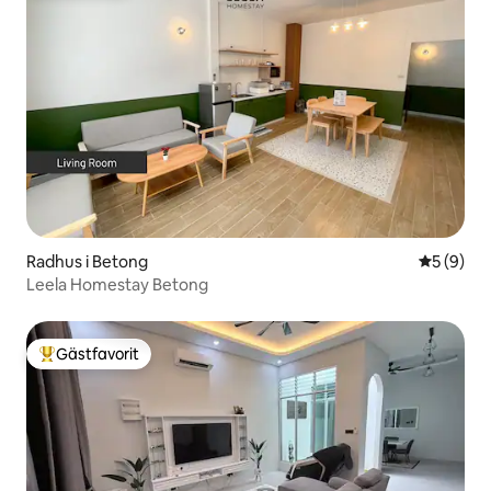
Radhus i Betong
5 av 5 i 
5 (9)
Leela Homestay Betong
Gästfavorit
Populär gästfavorit