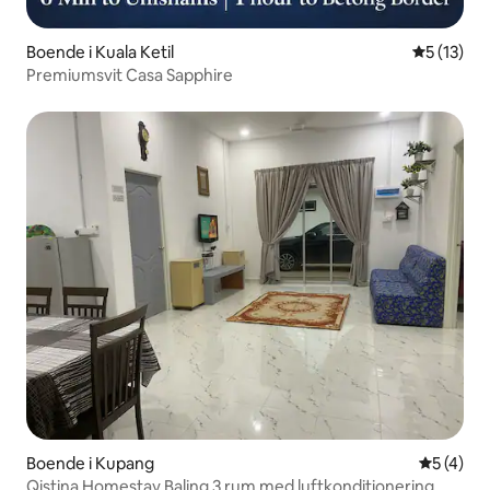
Boende i Kuala Ketil
5 av 5 i g
5 (13)
Premiumsvit Casa Sapphire
Boende i Kupang
5 av 5 i 
5 (4)
Qistina Homestay Baling 3 rum med luftkonditionering