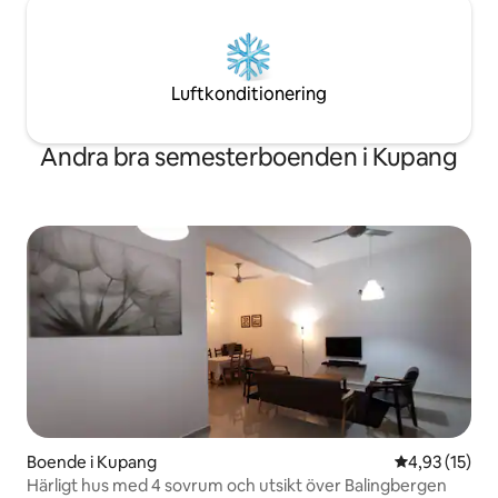
Luftkonditionering
Andra bra semesterboenden i Kupang
Boende i Kupang
4,93 av 5 i g
4,93 (15)
Härligt hus med 4 sovrum och utsikt över Balingbergen