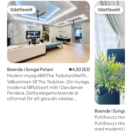
Gästfavorit
Gästfavorit
Gästfavorit
Gästfavorit
Boende i Sungai Petani
4,92 av 5 i genomsnittligt bet
4,92 (63)
Modern mysig 4BR|The Teduhan|Netflix
+ Cinema Sound
Välkommen till The Teduhan. Din mysiga,
moderna tillflyktsort mitt i Darulaman
Perdana. Detta eleganta boende är
utformat för att göra din vistelse
minnesvärd med lyxig komfort. Modernt
4BR hemvist i Darulaman Perdana med
Boende i Sungai P
full luftkonditionering (alla rum +
Putrihouzz Homes
vardagsrum), 77" OLED-TV, Apple TV 4K
Jaya
Putrihouzz Homes
& Dolby Atmos® bioljud, höghastighets
med modernt inre