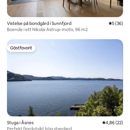
Vistelse på bondgård i Sunnfjord
5 av 5 i g
5 (36)
Boende i ett Nikolai Astrup-motiv, 96 m2
Gästfavorit
Gästfavorit
Stuga i Åsnes
4,86 av 5 i g
4,86 (22)
Perfekt fjordutsikt hög standard