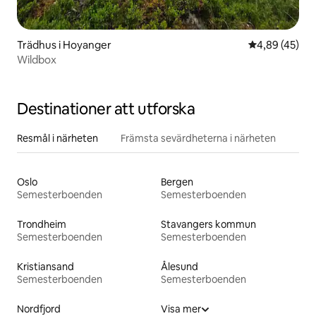
Trädhus i Hoyanger
4,89 av 5 i g
4,89 (45)
Wildbox
Destinationer att utforska
Resmål i närheten
Främsta sevärdheterna i närheten
Oslo
Bergen
Semesterboenden
Semesterboenden
Trondheim
Stavangers kommun
Semesterboenden
Semesterboenden
Kristiansand
Ålesund
Semesterboenden
Semesterboenden
Nordfjord
Visa mer