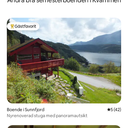
Andra bra semesterboenden i Kvammen
Gästfavorit
Populär gästfavorit
Boende i Sunnfjord
5 av 5 i g
5 (42)
Nyrenoverad stuga med panoramautsikt