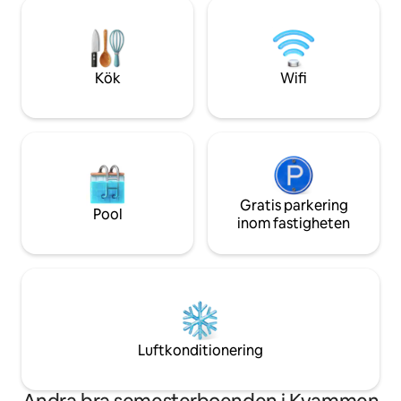
30 minuter), Jost
vandringsön Alden som också kallas
Gudvangen, Geira
Norske Hesten. Med stugans motorbåt
Balestrand (1 timm
kan du åka dit och till Værlandet och
Ålesund (5 timmar
Bulandet.
(Vikafjellet 0,5 ti
Kök
Wifi
Talar tyska/engels
Gratis parkering
Pool
inom fastigheten
Luftkonditionering