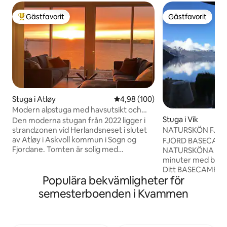
Gästfavorit
Gästfavorit
Populär gästfavorit
Gästfavorit
Stuga i Atløy
4,98 av 5 i genomsnittligt bety
4,98 (100)
Modern alpstuga med havsutsikt och
Stuga i Vik
vackra solnedgångar
Den moderna stugan från 2022 ligger i
NATURSKÖN FJO
strandzonen vid Herlandsneset i slutet
ROMANTISKA SO
av Atløy i Askvoll kommun i Sogn og
FJORD BASECAMP
Fjordane. Tomten är solig med
NATURSKÖNA FJO
panoramautsikt över havet som kan
minuter med bil fr
avnjutas från stugans bubbelpool. Det
Ditt BASECAMP i hj
Populära bekvämligheter för
finns en fantastisk utsikt från stugan
centralt beläget för
mot ön Kinn i nordväst, ett speciellt
finns på Världsarv
semesterboenden i Kvammen
varumärke och kunskap känd som ett
KOPPLA AV: Fiska, 
seglingsmärke längs kusten. I söder
vid fjorden. Nära Bergen (3 timmar),
finns den välkända utsiktspunkten
Flåm (1 timme 35 m
Brurastakken och den populära