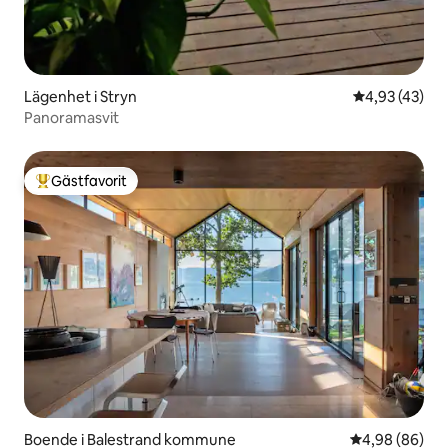
Lägenhet i Stryn
4,93 av 5 i g
4,93 (43)
Panoramasvit
Gästfavorit
Populär gästfavorit
Boende i Balestrand kommune
4,98 av 5 i g
4,98 (86)