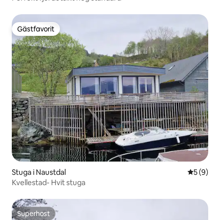
Gästfavorit
Gästfavorit
Stuga i Naustdal
5 av 5 i 
5 (9)
Kvellestad- Hvit stuga
Superhost
Superhost