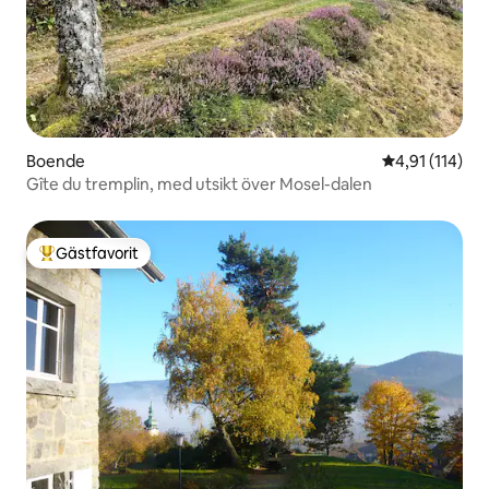
Boende
4,91 av 5 i g
4,91 (114)
Gîte du tremplin, med utsikt över Mosel-dalen
Gästfavorit
Populär gästfavorit