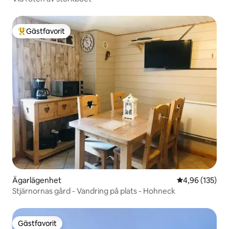
Gästfavorit
Populär gästfavorit
Ägarlägenhet
4,96 av 5 i ge
4,96 (135)
Stjärnornas gård - Vandring på plats - Hohneck
Gästfavorit
Gästfavorit