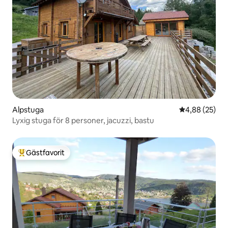
Alpstuga
4,88 av 5 i g
4,88 (25)
Lyxig stuga för 8 personer, jacuzzi, bastu
Gästfavorit
Populär gästfavorit