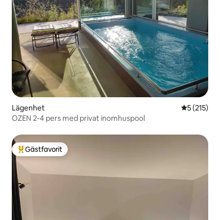
Lägenhet
5 av 5 i ge
5 (215)
OZEN 2-4 pers med privat inomhuspool
Gästfavorit
Populär gästfavorit