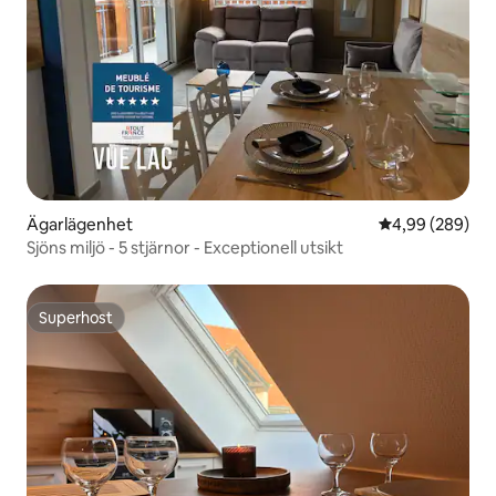
Ägarlägenhet
4,99 av 5 i ge
4,99 (289)
Sjöns miljö - 5 stjärnor - Exceptionell utsikt
Superhost
Superhost