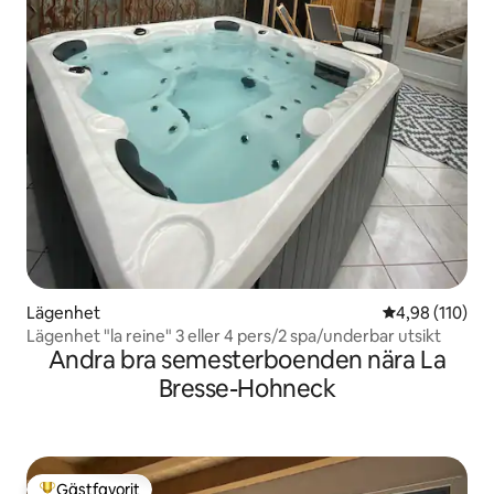
Lägenhet
4,98 av 5 i ge
4,98 (110)
Lägenhet "la reine" 3 eller 4 pers/2 spa/underbar utsikt
Andra bra semesterboenden nära La
Bresse-Hohneck
Gästfavorit