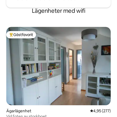
Lägenheter med wifi
Gästfavorit
Populär gästfavorit
Ägarlägenhet
4,95 av 5 i ge
4,95 (277)
Vid foten av storkboet