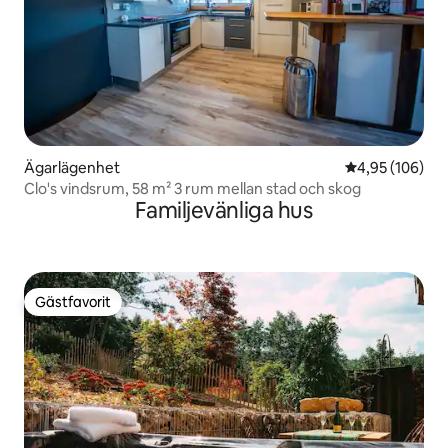
Ägarlägenhet
4,95 av 5 i ge
4,95 (106)
Clo's vindsrum, 58 m² 3 rum mellan stad och skog
Familjevänliga hus
Gästfavorit
Gästfavorit