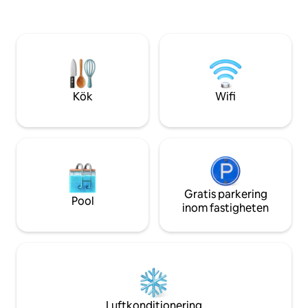
harmonisk som den är estetisk. När
Oavsett om du kom
natten faller, bekvämt installerad i din
eller för långa va
säng, beundra dig över det fascinerande
bergen välkomnar v
spelet av stjärnorna som glittrar, och
hjälpa dig med för
vibrera till naturens ljud.
engelska, franska 
Kök
Wifi
Gratis parkering
Pool
inom fastigheten
Luftkonditionering