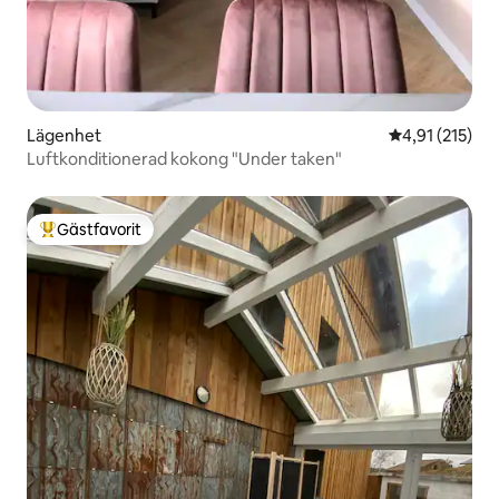
Lägenhet
4,91 av 5 i ge
4,91 (215)
Luftkonditionerad kokong "Under taken"
Gästfavorit
Populär gästfavorit