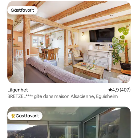
Gästfavorit
Gästfavorit
Lägenhet
4,9 av 5 i ge
4,9 (407)
BRETZEL**** gîte dans maison Alsacienne, Eguisheim
Gästfavorit
Populär gästfavorit