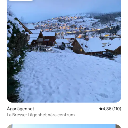
Ägarlägenhet
4,86 av 5 i ge
4,86 (110)
La Bresse: Lägenhet nära centrum