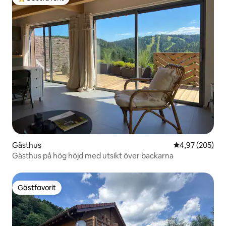
Populär gästfavorit
Gästhus
4,97 av 5 i ge
4,97 (205)
Gästhus på hög höjd med utsikt över backarna
Gästfavorit
Gästfavorit