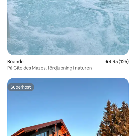
Boende
4,95 av 5 i ge
4,95 (126)
På Gîte des Mazes, fördjupning i naturen
Superhost
Superhost