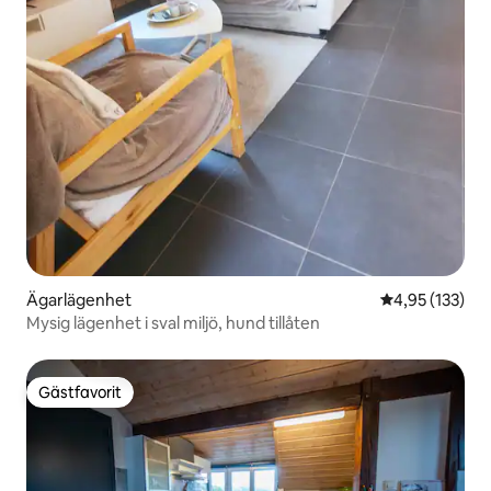
Ägarlägenhet
4,95 av 5 i ge
4,95 (133)
Mysig lägenhet i sval miljö, hund tillåten
Gästfavorit
Gästfavorit