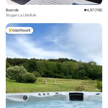
Boende
4,97 av 5 i ge
4,97 (118)
Stugan La Libellule
Gästfavorit
Populär gästfavorit