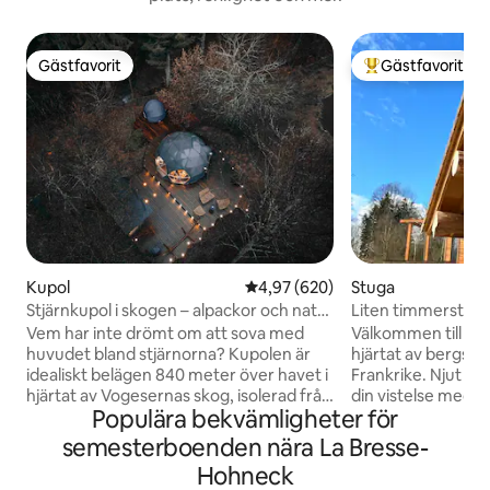
Gästfavorit
Gästfavorit
Gästfavorit
Populär gästfavor
Kupol
4,97 av 5 i genomsnittligt bety
4,97 (620)
Stuga
Stjärnkupol i skogen – alpackor och natur
Liten timmerstug
i Gérardmer
Vem har inte drömt om att sova med
Välkommen till vår 
huvudet bland stjärnorna? Kupolen är
hjärtat av bergso
idealiskt belägen 840 meter över havet i
Frankrike. Njut av
hjärtat av Vogesernas skog, isolerad från
din vistelse med v
Populära bekvämligheter för
alla grannar, för optimal lugn. Den ligger
par. Platsen är ut
på en träterrass, nedanför vår gård och i
kök(ette) som gör
semesterboenden nära La Bresse-
hjärtat av alpackaparken, kom och ladda
en enkel maträtt, 
Hohneck
batterierna på en plats som är lika
och två sovrum på