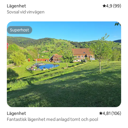
Lägenhet
4,9 av 5 i g
4,9 (99)
Sovsal vid vinvägen
Superhost
Superhost
Lägenhet
4,81 av 5 i ge
4,81 (106)
Fantastisk lägenhet med anlagd tomt och pool