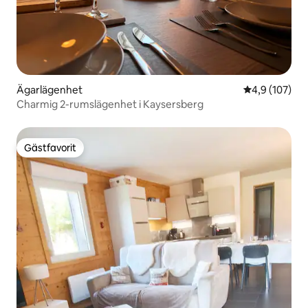
Ägarlägenhet
4,9 av 5 i ge
4,9 (107)
Charmig 2-rumslägenhet i Kaysersberg
Gästfavorit
Gästfavorit