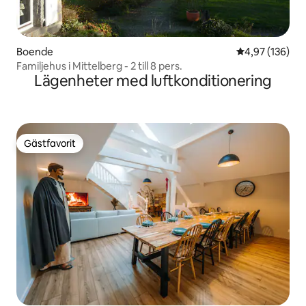
Boende
4,97 av 5 i ge
4,97 (136)
Familjehus i Mittelberg - 2 till 8 pers.
Lägenheter med luftkonditionering
Gästfavorit
Gästfavorit