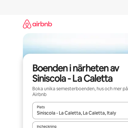
Hoppa
till
innehåll
Boenden i närheten av
Siniscola - La Caletta
Boka unika semesterboenden, hus och mer på
Airbnb
Plats
När resultaten är tillgängliga kan du navigera me
Incheckning