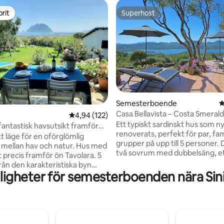
rit
Superhost
rit
Superhost
Semesterboende
4
tligt betyg, 62 omdömen
Casa Bellavista – Costa Smeral
4,94 av 5 i genomsnittligt betyg, 122 omdöm
4,94 (122)
Ett typiskt sardinskt hus som n
antastisk havsutsikt framför
renoverats, perfekt för par, fami
ön
t läge för en oförglömlig
grupper på upp till 5 personer.
mellan hav och natur. Hus med
två sovrum med dubbelsäng, e
 precis framför ön Tavolara. 5
luftkonditionering och ett med 
rån den karakteristiska byn
tillgång till terrassen och en flä
igheter för semesterboenden nära Sinis
 Paolo och 10 minuter från de
ett loft med 2 enkelsängar. Hu
 stränderna på kusten som
kompletteras med ett fullt utru
ana och Porto Taverna. Hus med
två badrum och en vacker
 terrass och trädgård, lämplig
panoramaterrass med havsutsi
antisk eller familjevistelse. Jag
perfekt för avkoppling utomhu
g gärna till att organisera din