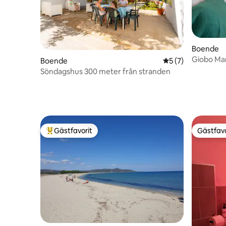
Boende
Giobo Ma
Boende
5 av 5 i genomsni
5 (7)
Söndagshus 300 meter från stranden
Gästfavorit
Gästfavo
Populär gästfavorit
Gästfavo