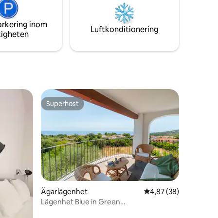
erna i
suites and the games room — steps
minuter
from the water.
arkering inom
Luftkonditionering
tigheten
Superhost
Superhost
en
Ägarlägenhet
4,87 av 5 i genomsnit
4,87 (38)
Lägenhet Blue in Green
(CINIT091017C2000P2111)