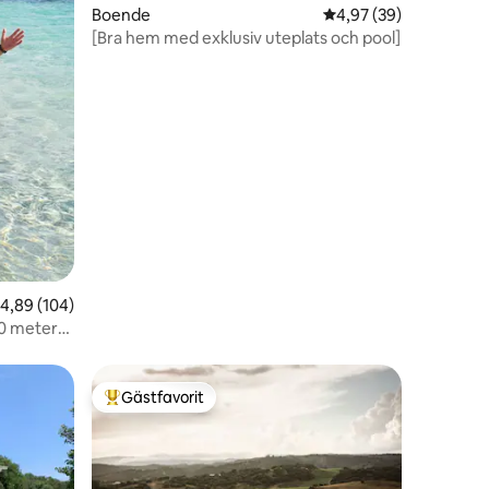
Boende
4,97 av 5 i genomsnit
4,97 (39)
[Bra hem med exklusiv uteplats och pool]
en
,89 av 5 i genomsnittligt betyg, 104 omdömen
4,89 (104)
80 meter
Gästfavorit
Populär gästfavorit