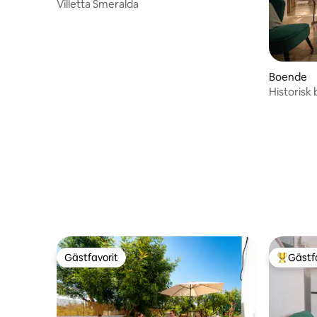
Villetta Smeralda
Boende
Historis
Gästfavorit
Gästf
Gästfavorit
Populär 