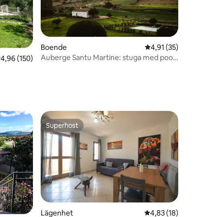
en
Boende
4,91 av 5 i genomsnit
4,91 (35)
Auberge Santu Martine: stuga med pool
,96 av 5 i genomsnittligt betyg, 150 omdömen
4,96 (150)
(Vinza)
Superhost
Superhost
Lägenhet
4,83 av 5 i genomsnit
4,83 (18)