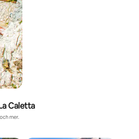
La Caletta
 och mer.