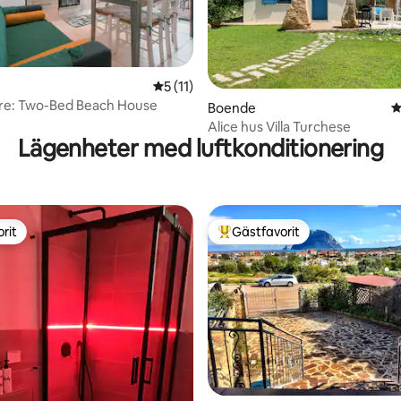
5 av 5 i genomsnittligt betyg, 11 omdöm
5 (11)
re: Two-Bed Beach House
ttligt betyg, 7 omdömen
Boende
4
Alice hus Villa Turchese
Lägenheter med luftkonditionering
rit
Gästfavorit
rit
Populär gästfavorit