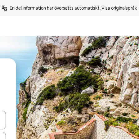
En del information har översatts automatiskt. 
Visa originalspråk
d upp- och nedåtpilarna eller utforska genom att trycka eller svepa.