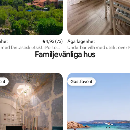
nhet
4,93 av 5 i genomsnittligt betyg, 73 omdöm
4,93 (73)
Ägarlägenhet
med fantastisk utsikt i Porto
Underbar villa med utsikt över 
Familjevänliga hus
Caletta
rit
Gästfavorit
rit
Gästfavorit
tligt betyg, 60 omdömen