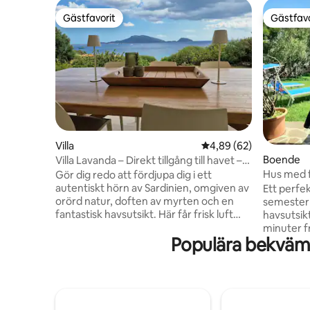
Gästfavorit
Gästfavo
Gästfavorit
Gästfavo
Villa
4,89 av 5 i genomsnit
4,89 (62)
Boende
Villa Lavanda – Direkt tillgång till havet –
150 m
Hus med f
Gör dig redo att fördjupa dig i ett
Tavolara-
autentiskt hörn av Sardinien, omgiven av
Ett perfek
orörd natur, doften av myrten och en
semester 
fantastisk havsutsikt. Här får frisk luft
havsutsikt
och tystnad dig att glömma tiden, mellan
minuter f
Populära bekväml
den panoramiska terrassen och den
Porto San
stora trädgården runt huset. En privat
vackraste
stig leder dig på några minuter till den
Porto Ist
vackra stranden Gea Sos Aranzos, för att
havsutsikt
njuta av vardagsfred, kristallklart vatten,
för en rom
avkoppling, natur och oförglömliga
hjälper di