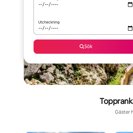
Utcheckning
Sök
Toppranka
Gäster h