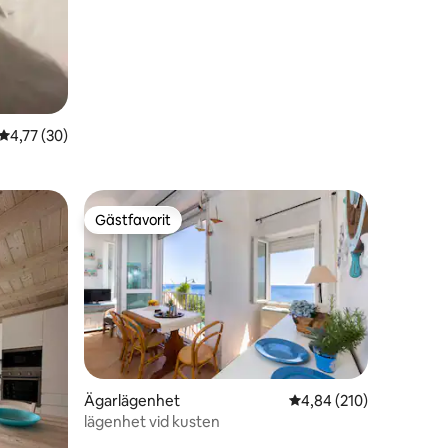
4,77 av 5 i genomsnittligt betyg, 30 omdömen
4,77 (30)
Gästfavorit
Gästfavorit
Ägarlägenhet
4,84 av 5 i genomsnitt
4,84 (210)
lägenhet vid kusten