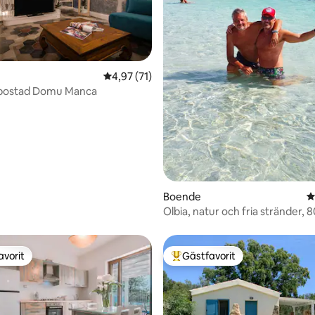
4,97 av 5 i genomsnittligt betyg, 71 omdöm
4,97 (71)
k bostad Domu Manca
Boende
4
Olbia, natur och fria stränder, 
från havet
avorit
Gästfavorit
gästfavorit
Populär gästfavorit