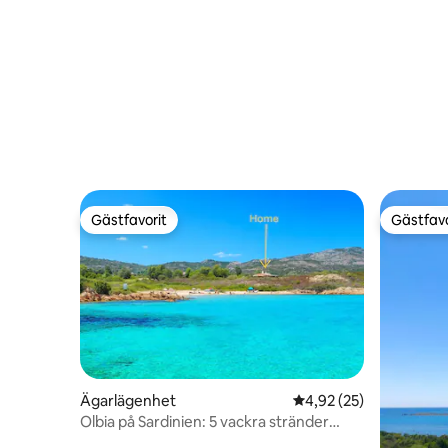
stranden
Gästfavorit
Gästfavo
Gästfavorit
Gästfavo
Ägarlägenhet
4,92 av 5 i genomsnit
4,92 (25)
Olbia på Sardinien: 5 vackra stränder
precis utanför dörren