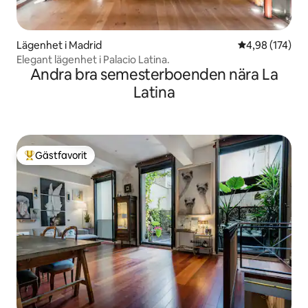
Lägenhet i Madrid
4,98 av 5 i ge
4,98 (174)
Elegant lägenhet i Palacio Latina.
Andra bra semesterboenden nära La
Latina
Gästfavorit
Populär gästfavorit