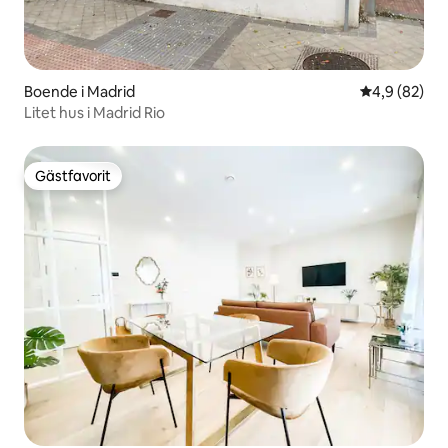
Boende i Madrid
4,9 av 5 i g
4,9 (82)
Litet hus i Madrid Rio
Gästfavorit
Gästfavorit