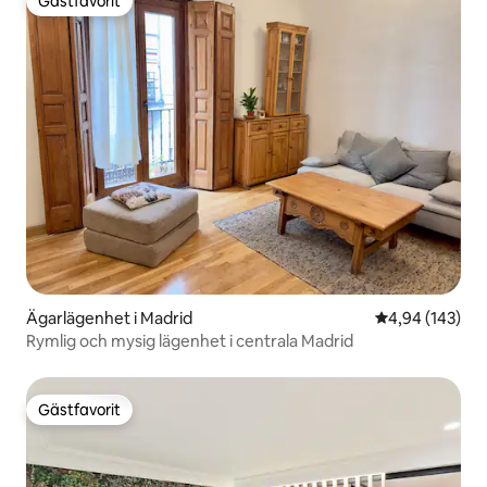
Gästfavorit
Gästfavorit
Ägarlägenhet i Madrid
4,94 av 5 i ge
4,94 (143)
Rymlig och mysig lägenhet i centrala Madrid
Gästfavorit
Gästfavorit