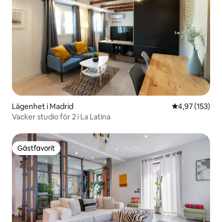
Lägenhet i Madrid
4,97 av 5 i ge
4,97 (153)
Vacker studio för 2 i La Latina
Gästfavorit
Gästfavorit