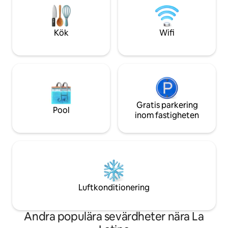
bekvämligheter. - Modern inredning och
underteckna ett av
ett spektakulärt läge. - Tunneln La Latina
gällande bestämm
ligger 20 meter bort.
är avsedd för kort
Kök
Wifi
Gratis parkering
Pool
inom fastigheten
Luftkonditionering
Andra populära sevärdheter nära La