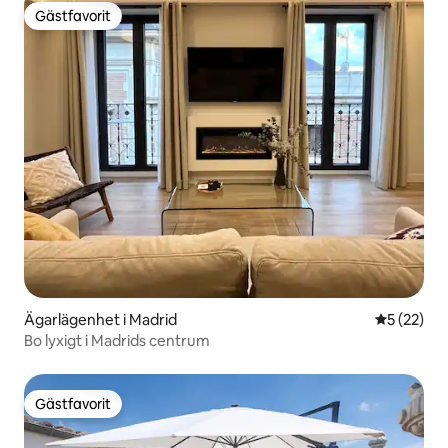
Gästfavorit
Gästfavorit
Ägarlägenhet i Madrid
5 av 5 i g
5 (22)
Bo lyxigt i Madrids centrum
Gästfavorit
Gästfavorit