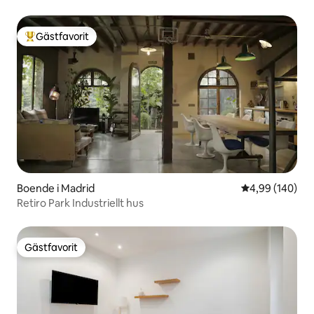
Gästfavorit
Populär gästfavorit
Boende i Madrid
4,99 av 5 i ge
4,99 (140)
Retiro Park Industriellt hus
Gästfavorit
Gästfavorit