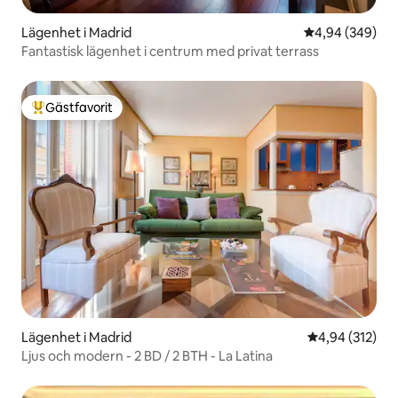
Lägenhet i Madrid
4,94 av 5 i ge
4,94 (349)
Fantastisk lägenhet i centrum med privat terrass
Gästfavorit
Populär gästfavorit
Lägenhet i Madrid
4,94 av 5 i ge
4,94 (312)
Ljus och modern - 2 BD / 2 BTH - La Latina