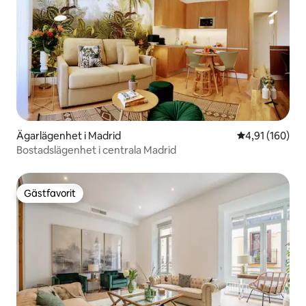
Ägarlägenhet i Madrid
4,91 av 5 i ge
4,91 (160)
Bostadslägenhet i centrala Madrid
Gästfavorit
Gästfavorit