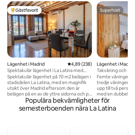
Gästfavorit
Superhost
Populär gästfavorit
Superhost
Lägenhet i Madrid
4,89 av 5 i genomsnittligt bety
4,89 (238)
Lägenhet i Madrid
Spektakulär lägenhet i La Latina med
Takvåning och terr
utsikt
Mayor
Spektakulär lägenhet på 70 m2 belägen i
Femte våningen; hi
stadsdelen La Latina, med en magnifik
tredje våningen. Boende för vistelser för
utsikt över Madrid eftersom den är
upp till två perso
belägen på en av de yttre sidorna och på
med en dubbelsäng
Populära bekvämligheter för
en av de övre våningarna. - Mitt emot
utrustade badrum. Boendet har t
Teatro de la Latina. - Beläget på Calle
privata terrasser:
semesterboenden nära La Latina
Toledo. Ytterlägenhet med 2 balkonger.
mindre i sovrumm
- Område med restauranger och teatrar.
funktionellt utrym
- Madrids bästa nöjesområde - Endast
användning. Lämpligt för tillfälliga
600 meter från Puerta del Sol -
vistelser i Madrid
Nyrenoverad lägenhet med alla nya
kommer det att va