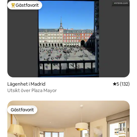
Gästfavorit
Populär gästfavorit
Lägenhet i Madrid
5 av 5 i ge
5 (132)
Utsikt över Plaza Mayor
Gästfavorit
Gästfavorit