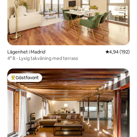
Lägenhet i Madrid
4,94 av 5 i ge
4,94 (192)
4° B - Lyxig takvåning med terrass
Gästfavorit
Populär gästfavorit