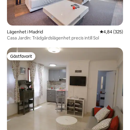
Lägenhet i Madrid
4,84 av 5 i ge
4,84 (325)
Casa Jardín: Trädgårdslägenhet precis intill Sol
Gästfavorit
Gästfavorit