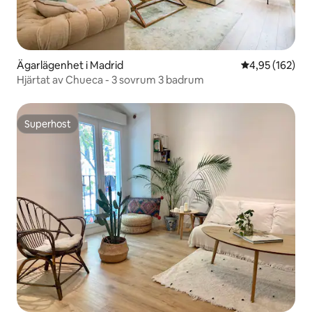
Ägarlägenhet i Madrid
4,95 av 5 i ge
4,95 (162)
Hjärtat av Chueca - 3 sovrum 3 badrum
Superhost
Superhost