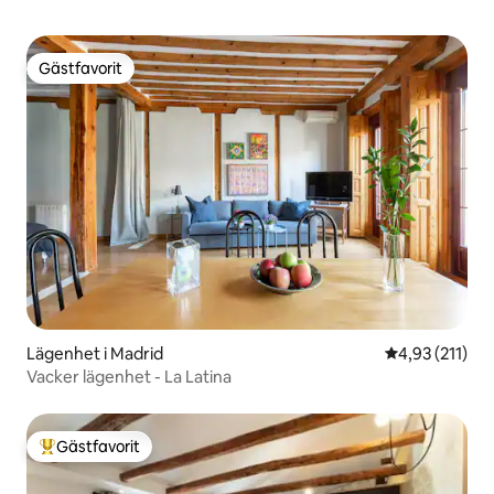
Gästfavorit
Gästfavorit
Lägenhet i Madrid
4,93 av 5 i ge
4,93 (211)
Vacker lägenhet - La Latina
Gästfavorit
Populär gästfavorit