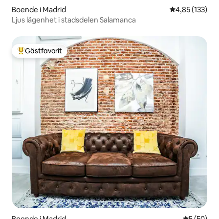
Boende i Madrid
4,85 av 5 i ge
4,85 (133)
Ljus lägenhet i stadsdelen Salamanca
Gästfavorit
Populär gästfavorit
Boende i Madrid
5 av 5 i g
5 (50)