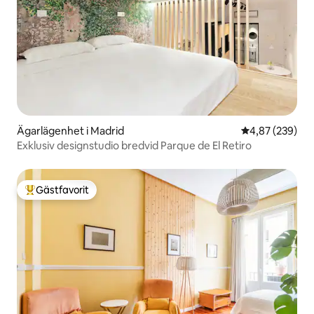
Ägarlägenhet i Madrid
4,87 av 5 i ge
4,87 (239)
Exklusiv designstudio bredvid Parque de El Retiro
Gästfavorit
Populär gästfavorit