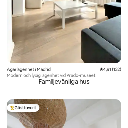
Ägarlägenhet i Madrid
4,91 av 5 i ge
4,91 (132)
Modern och lyxig lägenhet vid Prado-museet
Familjevänliga hus
Gästfavorit
Populär gästfavorit