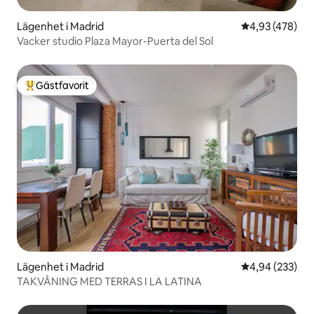
Lägenhet i Madrid
4,93 av 5 i ge
4,93 (478)
Vacker studio Plaza Mayor-Puerta del Sol
Gästfavorit
Populär gästfavorit
Lägenhet i Madrid
4,94 av 5 i ge
4,94 (233)
TAKVÅNING MED TERRAS I LA LATINA