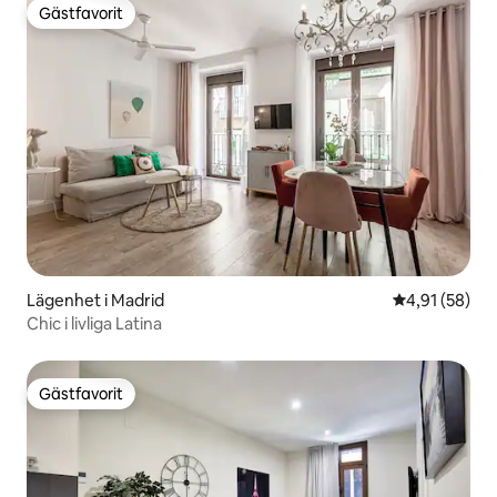
Gästfavorit
Gästfavorit
Lägenhet i Madrid
4,91 av 5 i g
4,91 (58)
Chic i livliga Latina
Gästfavorit
Gästfavorit