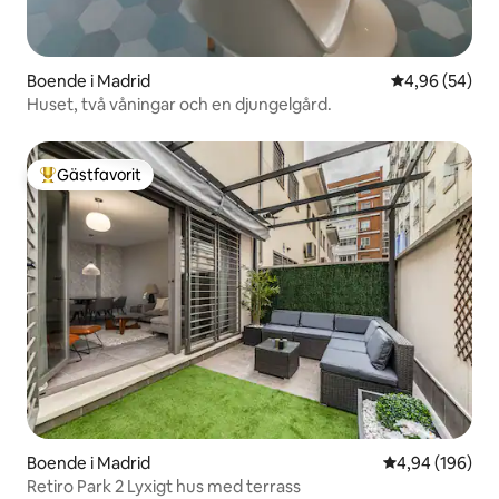
Boende i Madrid
4,96 av 5 i g
4,96 (54)
Huset, två våningar och en djungelgård.
Gästfavorit
Populär gästfavorit
Boende i Madrid
4,94 av 5 i ge
4,94 (196)
Retiro Park 2 Lyxigt hus med terrass