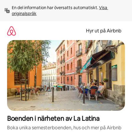
Hoppa
En del information har översatts automatiskt. 
Visa 
till
originalspråk
innehåll
Hyr ut på Airbnb
Boenden i närheten av La Latina
Boka unika semesterboenden, hus och mer på Airbnb