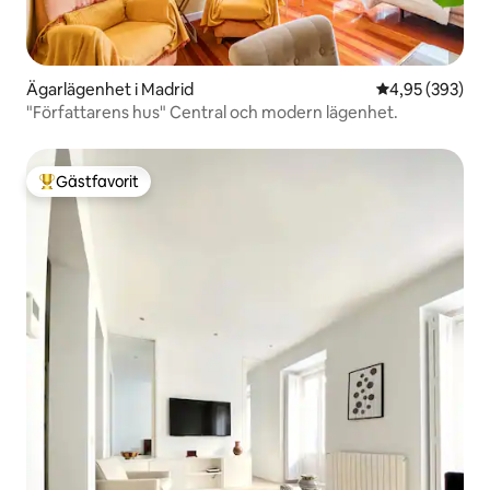
Ägarlägenhet i Madrid
4,95 av 5 i ge
4,95 (393)
"Författarens hus" Central och modern lägenhet.
Gästfavorit
Populär gästfavorit