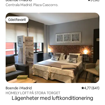
Centrala Madrid. Plaza Cascorro.
Gästfavorit
Gästfavorit
Boende i Madrid
4,77 av 5 i ge
4,77 (641)
HOMELY LOFT PÅ STORA TORGET
Lägenheter med luftkonditionering