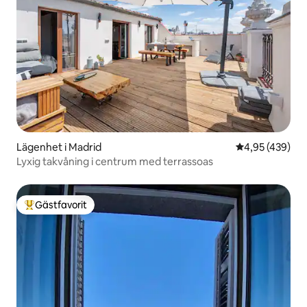
Lägenhet i Madrid
4,95 av 5 i ge
4,95 (439)
Lyxig takvåning i centrum med terrassoas
Gästfavorit
Populär gästfavorit