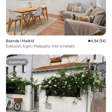
Boende i Madrid
4,94 av 5 i g
4,94 (54)
Exklusivt, lugnt i Malasaña. Inte turistiskt.
Superhost
Superhost