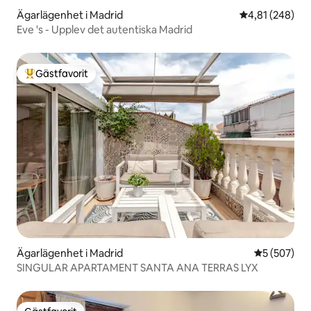
Ägarlägenhet i Madrid
4,81 av 5 i ge
4,81 (248)
Eve 's - Upplev det autentiska Madrid
Gästfavorit
Populär gästfavorit
Ägarlägenhet i Madrid
5 av 5 i ge
5 (507)
SINGULAR APARTAMENT SANTA ANA TERRAS LYX