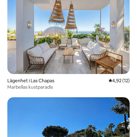
Lägenhet i Las Chapas
4,92 av 5 i g
4,92 (12)
Marbellas kustparadis