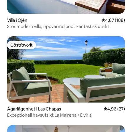
Villa i Ojén
4,87 av 5 i ge
4,87 (188)
Stor modern villa, uppvärmd pool. Fantastisk utsikt
Gästfavorit
Gästfavorit
Ägarlägenhet i Las Chapas
4,96 av 5 i g
4,96 (27)
Exceptionell havsutsikt La Mairena / Elviria