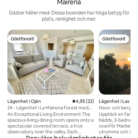
Mairena
Gäster håller med: Dessa boenden har höga betyg för
plats, renlighet och mer.
Gästfavorit
Gästfavorit
Gästfavorit
Gästfavorit
Lägenhet i Ojén
4,95 av 5 i genomsnittligt be
4,95 (22)
Lägenhet i Las Ch
24 - Lägenhet i La Mairena Forest med
Havs- och bergsut
enastående utsikt...
An Exceptional Living Environment The
Upptäck en fantast
spacious living-dining room opens onto a
bädds, 3-badrums
spectacular covered terrace, a true
ovanför Marbella. 
observatory over the valley. Each
utrymme och 3 ter
awakening is an invitation to
över hav och berg. 