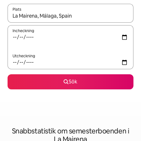
Plats
När resultaten är tillgängliga kan du navigera med upp- och ned
Incheckning
Utcheckning
Sök
Snabbstatistik om semesterboenden i
La Mairena