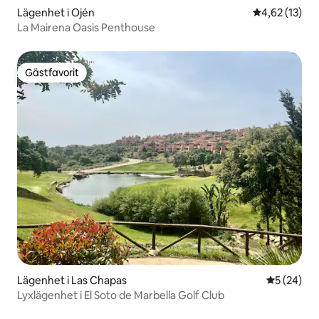
Lägenhet i Ojén
4,62 av 5 i g
4,62 (13)
La Mairena Oasis Penthouse
Gästfavorit
Gästfavorit
Lägenhet i Las Chapas
5 av 5 i g
5 (24)
Lyxlägenhet i El Soto de Marbella Golf Club