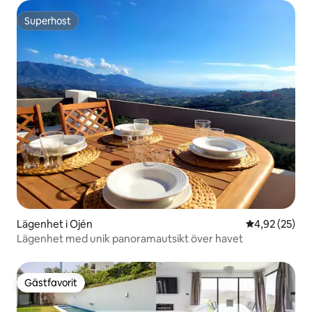
Superhost
Superhost
Lägenhet i Ojén
4,92 av 5 i g
4,92 (25)
Lägenhet med unik panoramautsikt över havet
Gästfavorit
Gästfavorit