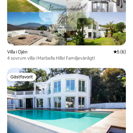
Villa i Ojén
5 av 5 i 
5 (6)
4 sovrum villa i Marbella Hills! Familjevänligt!
Gästfavorit
Gästfavorit