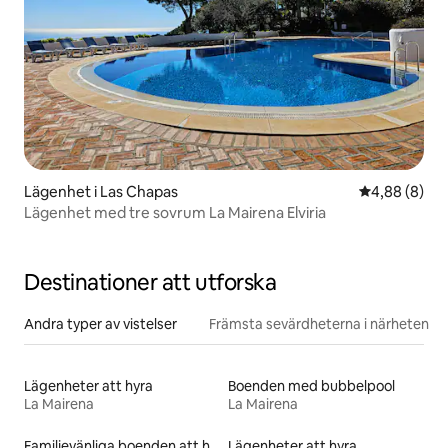
Lägenhet i Las Chapas
4,88 av 5 i 
4,88 (8)
Lägenhet med tre sovrum La Mairena Elviria
Destinationer att utforska
Andra typer av vistelser
Främsta sevärdheterna i närheten
Lägenheter att hyra
Boenden med bubbelpool
La Mairena
La Mairena
Familjevänliga boenden att hyra
Lägenheter att hyra