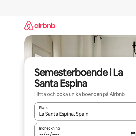
Hoppa
till
innehåll
Semesterboende i La
Santa Espina
Hitta och boka unika boenden på Airbnb
Plats
När resultaten är tillgängliga kan du navigera me
Incheckning