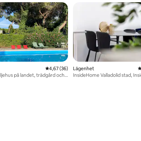
ka kan en städning inkluderas
stens önskemål.
4,67 av 5 i genomsnittligt betyg, 36 omdöm
4,67 (36)
Lägenhet
4
iljehus på landet, trädgård och
InsideHome Valladolid stad, I
ttligt betyg, 4 omdömen
Ciu...