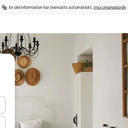
En del information har översatts automatiskt. 
Visa originalspråk
d upp- och nedåtpilarna eller utforska genom att trycka eller svepa.