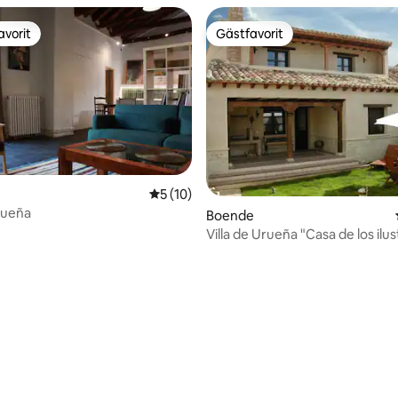
avorit
Gästfavorit
gästfavorit
Gästfavorit
ligt betyg, 163 omdömen
5 av 5 i genomsnittligt betyg, 10 omdöm
5 (10)
rueña
Boende
Villa de Urueña "Casa de los ilus