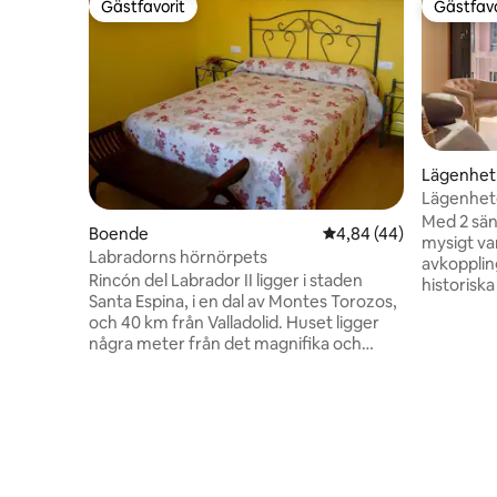
Gästfavorit
Gästfavo
Gästfavorit
Gästfavo
Lägenhet
Lägenhete
Lägenhet
Med 2 sän
Boende
4,84 av 5 i genomsnit
4,84 (44)
mysigt var
Labradorns hörnörpets
avkoppling 
Rincón del Labrador II ligger i staden
historisk
Santa Espina, i en dal av Montes Torozos,
från det 
och 40 km från Valladolid. Huset ligger
bekvämlig
några meter från det magnifika och
vistelse. Det har 1 rymligt rum som
välbevarade klostret Santa Espina.
garanterar
Boendet är en trevlig under däck (något
fullt utru
böjd) som har 2 dubbelrum (ett med en
favoriträt
1,50cm dubbelsäng och det andra med
perfekt f
två med två 1,05cm sängar.), de är rustika
utforska staden. Med h
stil och med vacker och annan inredning.
och utry
De har trägolv och badrum med dusch
är det per