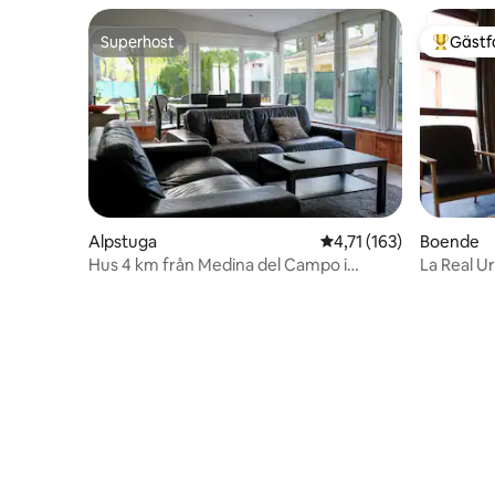
Superhost
Gästf
Superhost
Populär 
Alpstuga
4,71 av 5 i genomsnitt
4,71 (163)
Boende
Hus 4 km från Medina del Campo i
La Real U
tallskogar