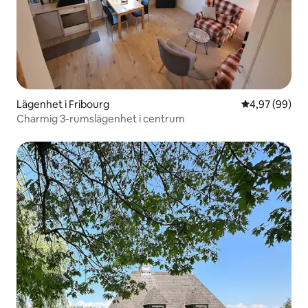
Lägenhet i Fribourg
4,97 av 5 i g
4,97 (99)
Charmig 3-rumslägenhet i centrum