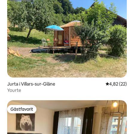
Jurta i Villars-sur-Glâne
4,82 av 5 i g
4,82 (22)
Yourte
Gästfavorit
Gästfavorit