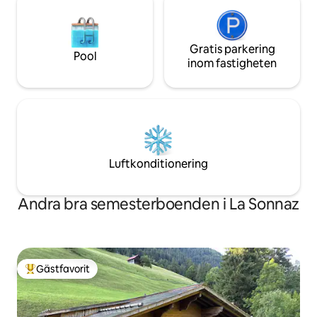
Genèves flygplats – 1 timme 50 minuter
Zürich 1 timme 30 minuter 1 timme och
50 minuter från Zürichs flygplats
Restiden med tåg är ungefär likadan,
Gratis parkering
Pool
eller så är det en skillnad på 10–20
inom fastigheten
minuter.
Luftkonditionering
Andra bra semesterboenden i La Sonnaz
Gästfavorit
Populär gästfavorit