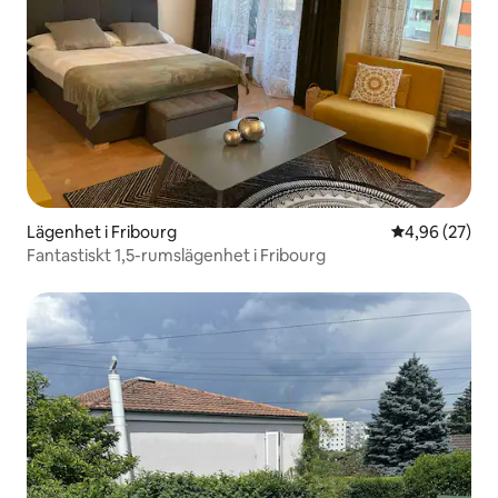
Lägenhet i Fribourg
4,96 av 5 i g
4,96 (27)
Fantastiskt 1,5-rumslägenhet i Fribourg