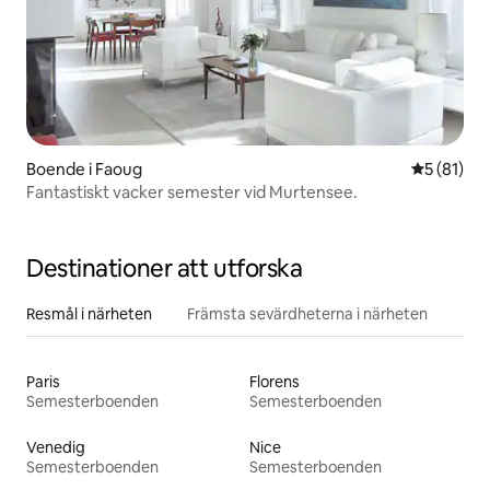
Boende i Faoug
5 av 5 i g
5 (81)
Fantastiskt vacker semester vid Murtensee.
Destinationer att utforska
Resmål i närheten
Främsta sevärdheterna i närheten
Paris
Florens
Semesterboenden
Semesterboenden
Venedig
Nice
Semesterboenden
Semesterboenden