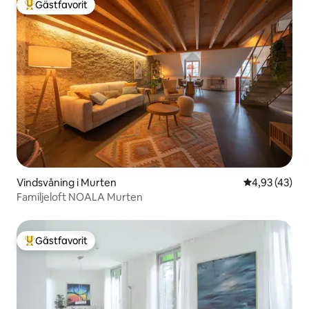
Gästfavorit
Populär gästfavorit
Vindsvåning i Murten
4,93 av 5 i g
4,93 (43)
Familjeloft NOALA Murten
Gästfavorit
Populär gästfavorit