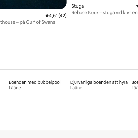
tligt betyg, 65 omdömen
Stuga
Rebase Kuur – stuga vid kusten
4,61 av 5 i genomsnittligt betyg, 42 omdöm
4,61 (42)
thouse – på Gulf of Swans
Boenden med bubbelpool
Djurvänliga boenden att hyra
Boe
Lääne
Lääne
Lä