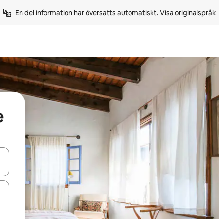
En del information har översatts automatiskt. 
Visa originalspråk
e
d upp- och nedåtpilarna eller utforska genom att trycka eller svepa.