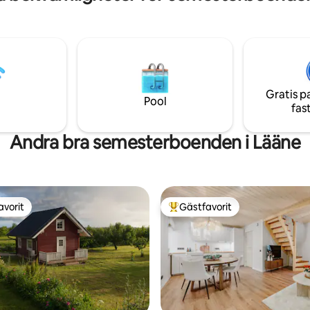
Gratis p
Pool
fas
Andra bra semesterboenden i Lääne
avorit
Gästfavorit
gästfavorit
Populär gästfavorit