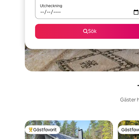
Utcheckning
Sök
Gäster h
Gästfavorit
Gästfavo
Populär gästfavorit
Gästfavo