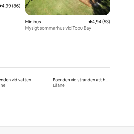
4,99 av 5 i genomsnittligt betyg, 86 omdömen
4,99 (86)
en
Minihus
4,94 av 5 i genomsnit
4,94 (53)
Mysigt sommarhus vid Topu Bay
nden vid vatten
Boenden vid stranden att hyra
äne
Lääne