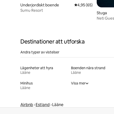
Underjordiskt boende
4,95 av 5 i genomsnit
4,95 (65)
Sumu Resort
Stuga
Neti Gues
Destinationer att utforska
Andra typer av vistelser
Lägenheter att hyra
Boenden nära strand
Lääne
Lääne
Minihus
Visa mer
Lääne
Airbnb
Estland
Lääne