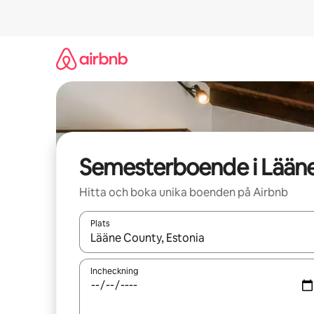
Hoppa
till
innehåll
Semesterboende i Lään
Hitta och boka unika boenden på Airbnb
Plats
När resultaten är tillgängliga kan du navigera me
Incheckning