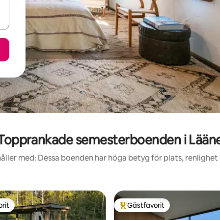
Topprankade semesterboenden i Lään
åller med: Dessa boenden har höga betyg för plats, renlighet
rit
Gästfavorit
rit
Populär gästfavorit