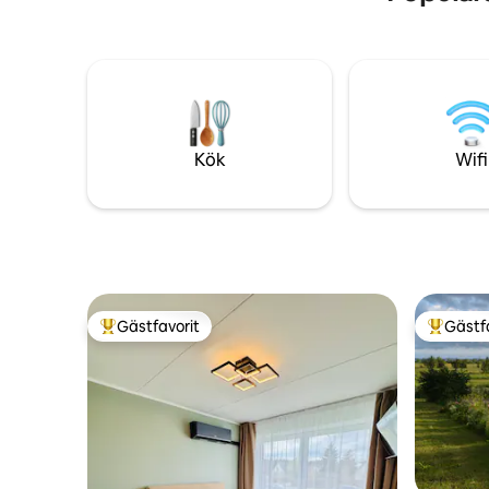
en extra avgift (med förvarning, pris och
villkor efter överenskommelse).
Kök
Wifi
Gästfavorit
Gästf
Populär gästfavorit
Populär 