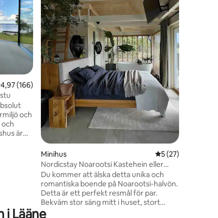
national
Hekso-tr
tillflykt
om att v
uppskatta
utrustat 
köks- oc
cm bred 
en
kan fällas
öppen sp
,97 av 5 i genomsnittligt betyg, 166 omdömen
4,97 (166)
också nju
en något
stu
direkt f
absolut
damm (2–
miljö och
 och
sudda ut
 utomhus.
Minihus
5 av 5 i genomsnit
5 (27)
rant för
Nordicstay Noarootsi Kastehein eller
aus från
Loojangu Villa
Du kommer att älska detta unika och
n
romantiska boende på Noarootsi-halvön.
 vi våra
Detta är ett perfekt resmål för par.
ingar på
Bekväm stor säng mitt i huset, stort
örväg!
 i Lääne
badkar för 2 personer att njuta av