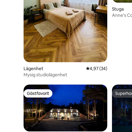
Stuga
Anne's C
Lägenhet
4,97 av 5 i genomsnit
4,97 (34)
Mysig studiolägenhet
Gästfavorit
Superho
Gästfavorit
Superho