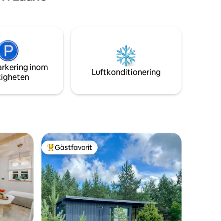
bubbelparty. Rustik unik ekbastu och
modern Huum elektrisk värmare för
avkopplande bastuupplevelse. Både
vanlig och regndusch för att få ut det
sista av din mini-spa känsla. Och på
morgonen trycker du bara på Jura
högkvalitativa espressomaskin och
arkering inom
njuter av din dryck! Du är så välkommen!
Luftkonditionering
tigheten
Gästfavorit
Populär gästfavorit