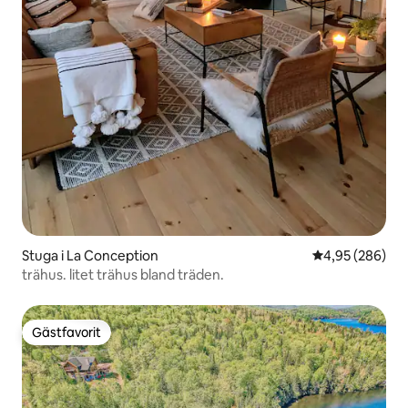
Stuga i La Conception
4,95 av 5 i ge
4,95 (286)
trähus. litet trähus bland träden.
Gästfavorit
Gästfavorit