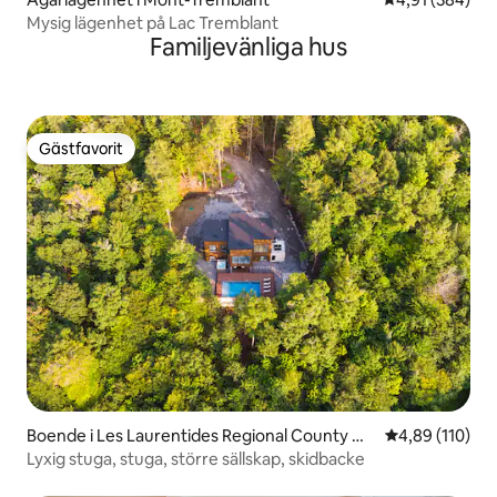
Mysig lägenhet på Lac Tremblant
Familjevänliga hus
Gästfavorit
Gästfavorit
Boende i Les Laurentides Regional County Mu
4,89 av 5 i ge
4,89 (110)
nicipality
Lyxig stuga, stuga, större sällskap, skidbacke