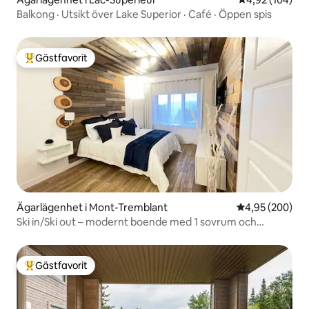
Balkong · Utsikt över Lake Superior · Café · Öppen spis
Gästfavorit
Populär gästfavorit
Ägarlägenhet i Mont-Tremblant
4,95 av 5 i ge
4,95 (200)
Ski in/Ski out – modernt boende med 1 sovrum och
luftkonditionering.
Gästfavorit
Populär gästfavorit