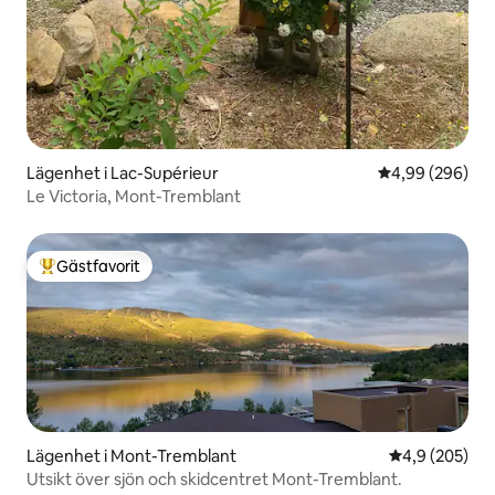
Lägenhet i Lac-Supérieur
4,99 av 5 i ge
4,99 (296)
Le Victoria, Mont-Tremblant
Gästfavorit
Populär gästfavorit
Lägenhet i Mont-Tremblant
4,9 av 5 i ge
4,9 (205)
Utsikt över sjön och skidcentret Mont-Tremblant.