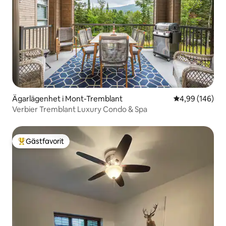
Ägarlägenhet i Mont-Tremblant
4,99 av 5 i ge
4,99 (146)
Verbier Tremblant Luxury Condo & Spa
Gästfavorit
Populär gästfavorit