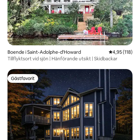
Boende i Saint-Adolphe-d'Howard
4,95 av 5 i ge
4,95 (118)
Tillflyktsort vid sjön | Hänförande utsikt | Skidbackar
Gästfavorit
Gästfavorit