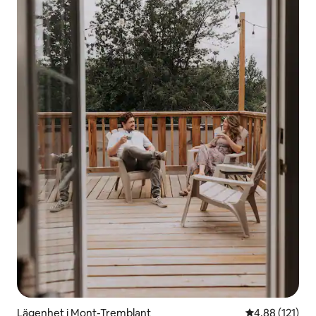
Lägenhet i Mont-Tremblant
4,88 av 5 i ge
4,88 (121)