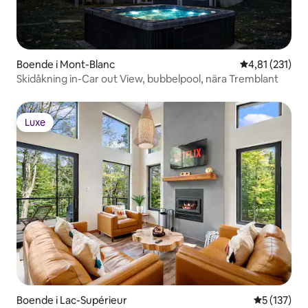
Boende i Mont-Blanc
4,81 av 5 i ge
4,81 (231)
Skidåkning in-Car out View, bubbelpool, nära Tremblant
Luxe
Luxe
Boende i Lac-Supérieur
5 av 5 i ge
5 (137)