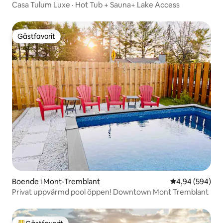
Casa Tulum Luxe · Hot Tub + Sauna+ Lake Access
Gästfavorit
Gästfavorit
Boende i Mont-Tremblant
4,94 av 5 i ge
4,94 (594)
Privat uppvärmd pool öppen! Downtown Mont Tremblant