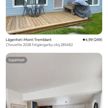
Lägenhet i Mont-Tremblant
4,99 av 5 i ge
4,99 (249)
Chouette 2028 fotgängarby citq 285482
Superhost
Superhost