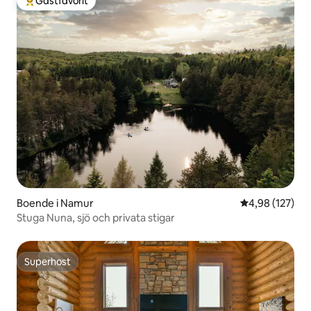
Gästfavorit
Populär gästfavorit
Boende i Namur
4,98 av 5 i ge
4,98 (127)
Stuga Nuna, sjö och privata stigar
Superhost
Superhost