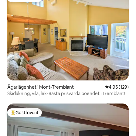
Populär gästfavorit
Ägarlägenhet i Mont-Tremblant
4,95 av 5 i ge
4,95 (129)
Skidåkning, vila, lek-Bästa prisvärda boendet i Tremblant!
Gästfavorit
Populär gästfavorit