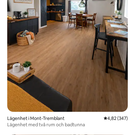
Lägenhet i Mont-Tremblant
4,82 av 5 i ge
4,82 (347)
Lägenhet med två rum och badtunna