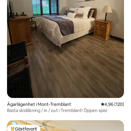
Ägarlägenhet i Mont-Tremblant
4,96 av 5 i ge
4,96 (120)
Bästa skidåkning / in / out i Tremblant! Öppen spis!
Gästfavorit