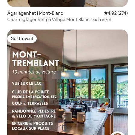
Ägarlägenhet i Mont-Blanc
4,92 av 5 i ge
4,92 (274)
Charmig lägenhet på Village Mont Blanc skida in/ut
Gästfavorit
Gästfavorit