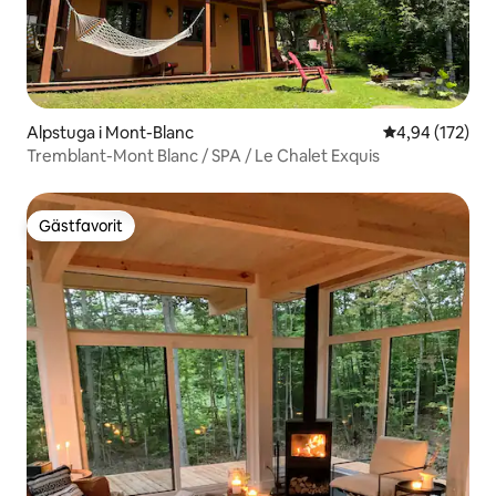
Alpstuga i Mont-Blanc
4,94 av 5 i ge
4,94 (172)
Tremblant-Mont Blanc / SPA / Le Chalet Exquis
Gästfavorit
Gästfavorit