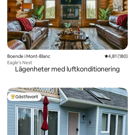
Boende i Mont-Blanc
4,81 av 5 i ge
4,81 (180)
Eagle's Nest
Lägenheter med luftkonditionering
Gästfavorit
Populär gästfavorit