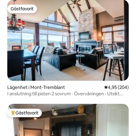
Gästfavorit
Gästfavorit
Lägenhet i Mont-Tremblant
4,95 av 5 i ge
4,95 (204)
I anslutning till pisten 2 sovrum · Övervåningen · Utsikt
över sjön
Gästfavorit
Populär gästfavorit