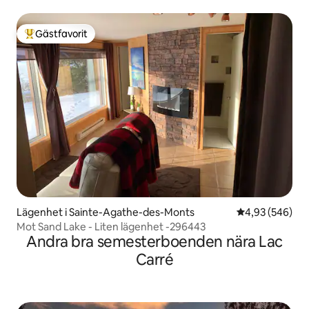
Gästfavorit
Populär gästfavorit
Lägenhet i Sainte-Agathe-des-Monts
4,93 av 5 i ge
4,93 (546)
Mot Sand Lake - Liten lägenhet -296443
Andra bra semesterboenden nära Lac
Carré