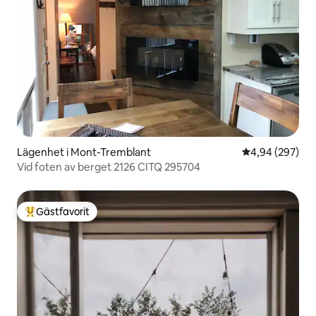
Lägenhet i Mont-Tremblant
4,94 av 5 i ge
4,94 (297)
Vid foten av berget 2126 CITQ 295704
Gästfavorit
Populär gästfavorit