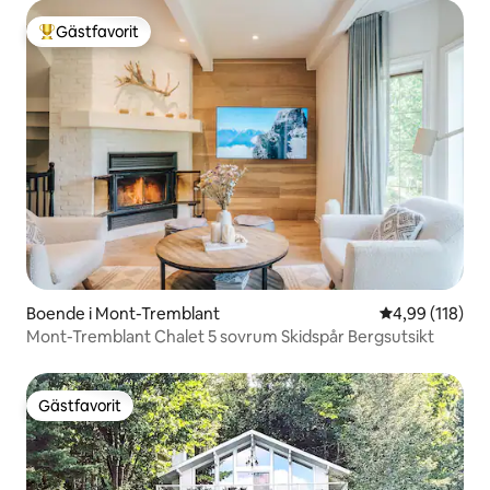
Gästfavorit
Populär gästfavorit
Boende i Mont-Tremblant
4,99 av 5 i ge
4,99 (118)
Mont-Tremblant Chalet 5 sovrum Skidspår Bergsutsikt
Gästfavorit
Gästfavorit