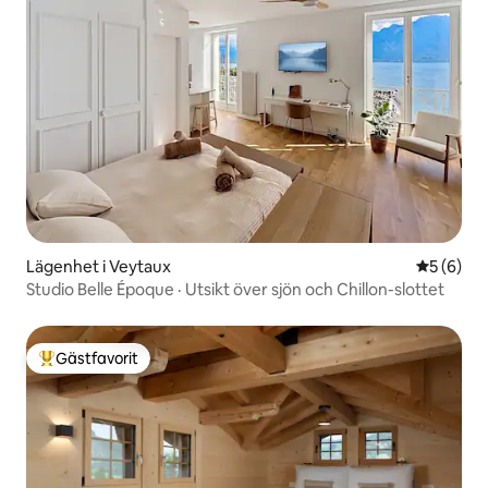
Lägenhet i Veytaux
5 av 5 i 
5 (6)
Studio Belle Époque · Utsikt över sjön och Chillon-slottet
Gästfavorit
Populär gästfavorit