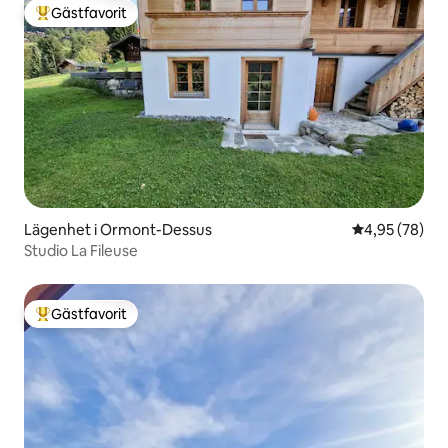
Gästfavorit
Populär gästfavorit
Lägenhet i Ormont-Dessus
4,95 av 5 i g
4,95 (78)
Studio La Fileuse
Gästfavorit
Populär gästfavorit