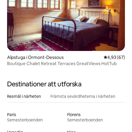
Alpstuga i Ormont-Dessous
4,93 av 5 i g
4,93 (67)
Boutique Chalet Retreat Terraces GreatViews HotTub
Destinationer att utforska
Resmål i närheten
Främsta sevärdheterna i närheten
Paris
Florens
Semesterboenden
Semesterboenden