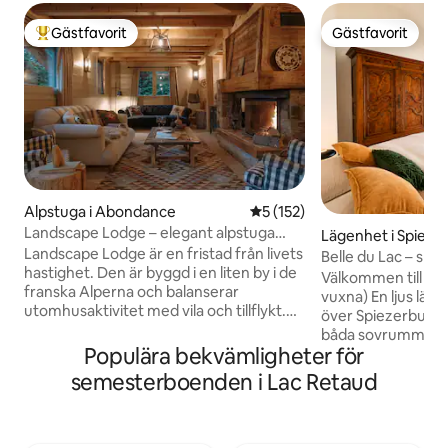
Gästfavorit
Gästfavorit
Populär gästfavorit
Gästfavorit
Alpstuga i Abondance
5 av 5 i genomsnittligt bet
5 (152)
Landscape Lodge – elegant alpstuga
Lägenhet i Spiez
med fantastisk utsikt
Landscape Lodge är en fristad från livets
Belle du Lac – spek
hastighet. Den är byggd i en liten by i de
sjön och bukten
Välkommen till Bel
franska Alperna och balanserar
vuxna) En ljus läge
utomhusaktivitet med vila och tillflykt.
över Spiezerbucht o
Dess interiörer kombinerar eleganta,
båda sovrummen,
moderna ytor med unika, traditionella
Populära bekvämligheter för
balkongen kan du 
detaljer. Sängarna är lyxigt bekväma och
utsikt över sjön, 
semesterboenden i Lac Retaud
badrummen är individuellt utformade
landsbygden. Perf
med djärva kakelplattor. Den stora
letar efter lugn, a
terrassen är en samlingspunkt, det
speciellt läge vid Thunsjö
perfekta boendet för att njuta av