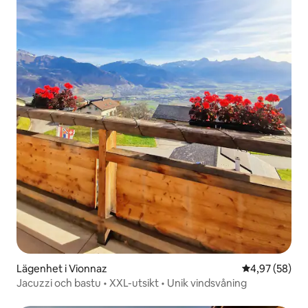
Lägenhet i Vionnaz
4,97 av 5 i g
4,97 (58)
Jacuzzi och bastu • XXL-utsikt • Unik vindsvåning