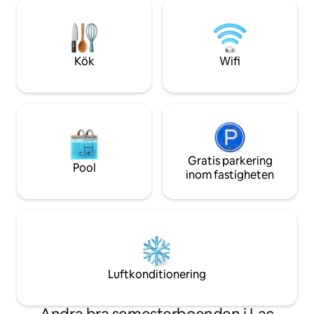
det gäller utflykter
måltider med din egen bergspanorama.
Interlaken och Ber
Den privata trädgården kommer att vara
att koppla av med s
en favoritplats, ett utrymme att leka i
erbjuder rätt atm
solen eller snön.
dagar vid sjön.
Kök
Wifi
Gratis parkering
Pool
inom fastigheten
Luftkonditionering