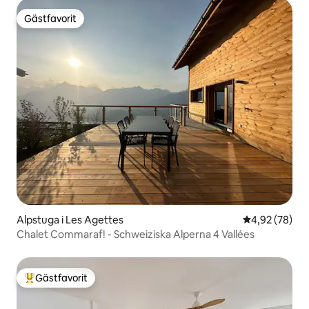
Gästfavorit
Gästfavorit
Alpstuga i Les Agettes
4,92 av 5 i g
4,92 (78)
Chalet Commaraf! - Schweiziska Alperna 4 Vallées
Gästfavorit
Populär gästfavorit