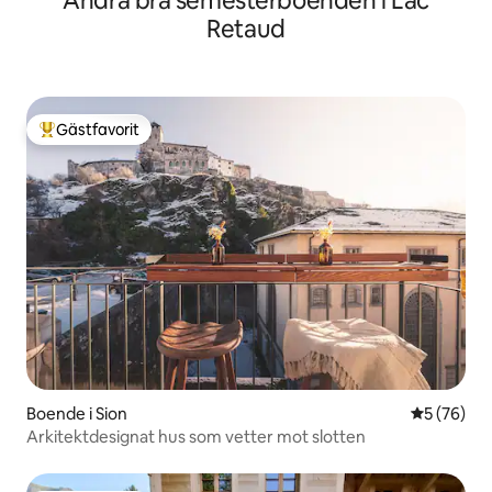
Andra bra semesterboenden i Lac
Retaud
Gästfavorit
Populär gästfavorit
Boende i Sion
5 av 5 i g
5 (76)
Arkitektdesignat hus som vetter mot slotten