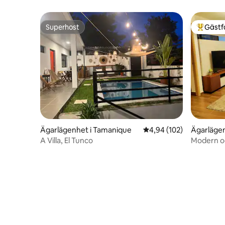
Superhost
Gästf
Superhost
Populär 
Ägarlägenhet i Tamanique
4,94 av 5 i genomsnitt
4,94 (102)
Ägarlägen
A Villa, El Tunco
Modern och