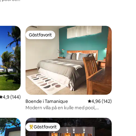
Gästfavorit
Gästfavorit
en
4,9 av 5 i genomsnittligt betyg, 144 omdömen
4,9 (144)
Boende i Tamanique
4,96 av 5 i genomsnitt
4,96 (142)
Modern villa på en kulle med pool,
dubbelsäng (King) och bäddsoffa,
rymmer 4
Gästfavorit
Populär gästfavorit