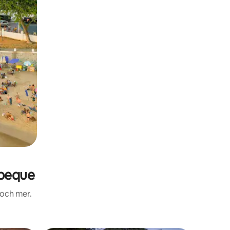
peque
 och mer.