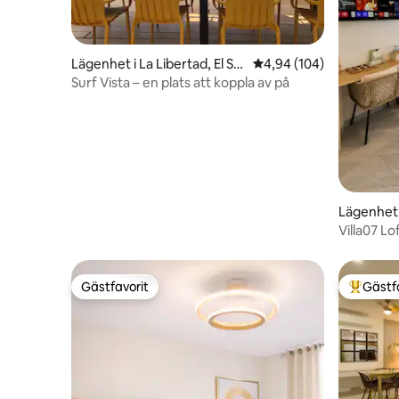
Lägenhet i La Libertad, El Sal
4,94 av 5 i genomsnitt
4,94 (104)
vador
Surf Vista – en plats att koppla av på
Lägenhet i
Villa07 L
Sunzal B
Gästfavorit
Gästf
Gästfavorit
Populär 