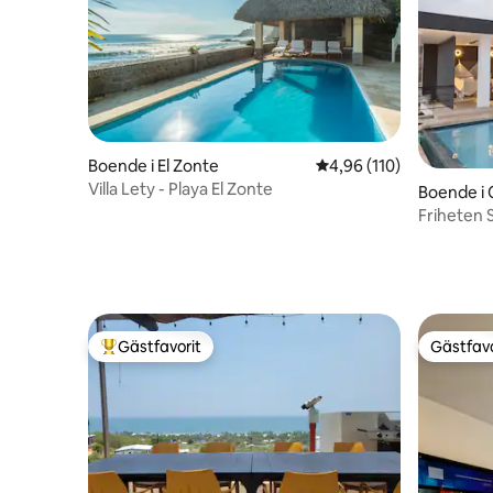
Boende i El Zonte
4,96 av 5 i genomsnitt
4,96 (110)
Villa Lety - Playa El Zonte
Boende i 
Friheten
HAVSUTS
Gästfavorit
Gästfavo
Populär gästfavorit
Gästfavo