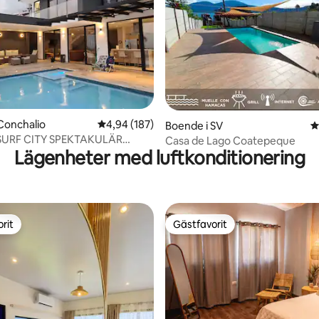
ligt betyg, 110 omdömen
Conchalio
4,94 av 5 i genomsnittligt betyg, 187 omdöm
4,94 (187)
Boende i SV
4
 SURF CITY SPEKTAKULÄR
Casa de Lago Coatepeque
Lägenheter med luftkonditionering
IKT
rit
Gästfavorit
rit
Gästfavorit