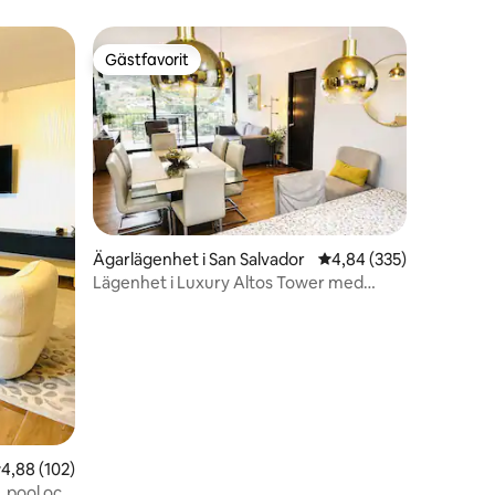
Salvador
Gästfavorit
Gästfavorit
Ägarlägenhet i San Salvador
4,84 av 5 i genomsnitt
4,84 (335)
Lägenhet i Luxury Altos Tower med
en
fantastisk utsikt
,88 av 5 i genomsnittligt betyg, 102 omdömen
4,88 (102)
, pool och