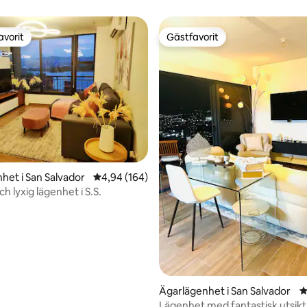
avorit
Gästfavorit
gästfavorit
Gästfavorit
ligt betyg, 102 omdömen
het i San Salvador
4,94 av 5 i genomsnittligt betyg, 164 omdöm
4,94 (164)
 lyxig lägenhet i S.S.
Ägarlägenhet i San Salvador
4
Lägenhet med fantastisk utsikt