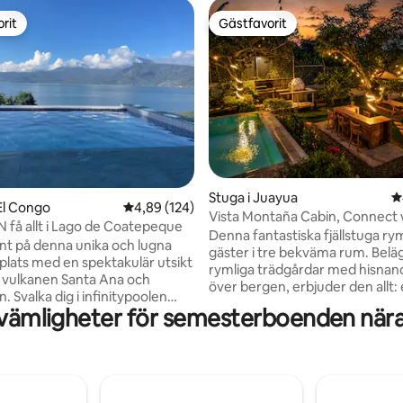
rit
Gästfavorit
rit
Gästfavorit
ligt betyg, 150 omdömen
Stuga i Juayua
4
El Congo
4,89 av 5 i genomsnittligt betyg, 124 omdöm
4,89 (124)
Vista Montaña Cabin, Connect 
N få allt i Lago de Coatepeque
Nature
Denna fantastiska fjällstuga r
gnt på denna unika och lugna
gäster i tre bekväma rum. Beläg
lats med en spektakulär utsikt
rymliga trädgårdar med hisnand
, vulkanen Santa Ana och
över bergen, erbjuder den allt: 
. Svalka dig i infinitypoolen
grill och eldstadsområde, en
vämligheter för semesterboenden nä
a dina kulinariska färdigheter
hantverksmässig ugn för pizza 
ppen matlagningseld och en
och terrasser omgivna av natur
ggd tegelugn. Boendet
Montaña ligger bara 5 minuter 
 tre plan med utomhusutrymme
Juayúa och är perfekt för famil
uta av utsikten och poolen
vänner, en kaffetur och att utf
dricker nybryggt kaffe eller en