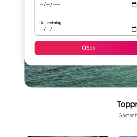
Utcheckning
Sök
Topp
Gäster h