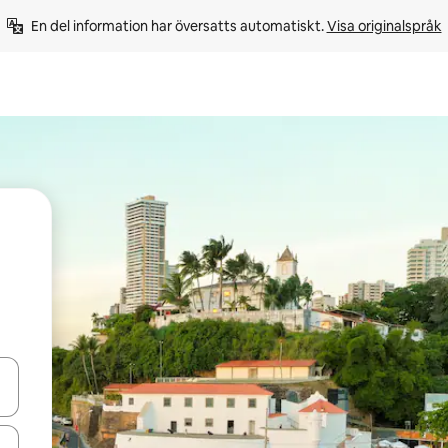
En del information har översatts automatiskt. 
Visa originalspråk
d upp- och nedåtpilarna eller utforska genom att trycka eller svepa.