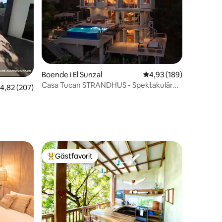
Boende i El Sunzal
4,93 av 5 i genomsnitt
4,93 (189)
Casa Tucan STRANDHUS - Spektakulär
en
,82 av 5 i genomsnittligt betyg, 207 omdömen
4,82 (207)
HAVSUTSIKT
Gästfavorit
Populär gästfavorit