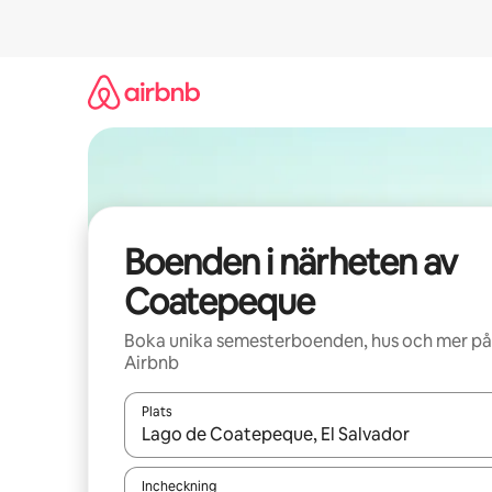
Hoppa
till
innehåll
Boenden i närheten av
Coatepeque
Boka unika semesterboenden, hus och mer på
Airbnb
Plats
När resultaten är tillgängliga kan du navigera me
Incheckning