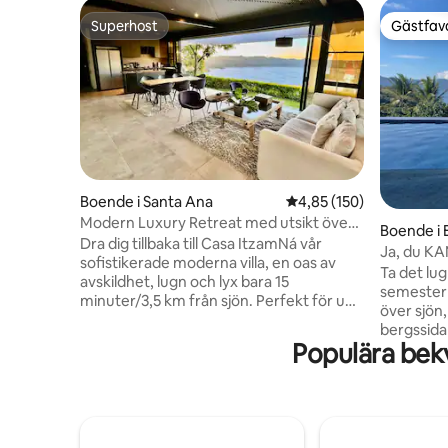
Superhost
Gästfavo
Superhost
Gästfavo
Boende i Santa Ana
4,85 av 5 i genomsnitt
4,85 (150)
Modern Luxury Retreat med utsikt över
Boende i 
Coatepeque Lake
Dra dig tillbaka till Casa ItzamNá vår
Ja, du KA
sofistikerade moderna villa, en oas av
Ta det lu
avskildhet, lugn och lyx bara 15
semesterp
minuter/3,5 km från sjön. Perfekt för upp
över sjön
till 12 gäster, det har fantastisk sjöutsikt,
bergssidan
rymlig inredning och exklusiva
Populära bek
eller test
bekvämligheter. Koppla av vid den
över en ö
fridfulla poolen, njut av det sömlösa
specialby
vardagsrummet inomhus och utomhus
erbjuder
med egen uteplats perfekt för
för att nj
sammankomster, uteservering, tysta
medan du 