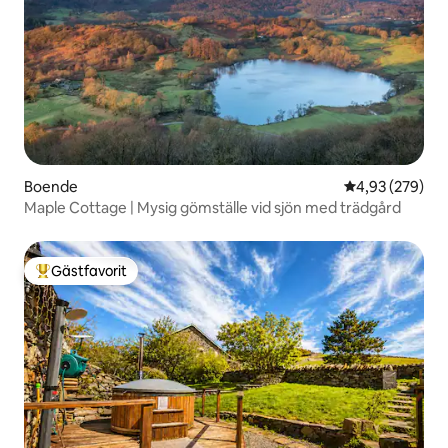
Boende
4,93 av 5 i ge
4,93 (279)
Maple Cottage | Mysig gömställe vid sjön med trädgård
Gästfavorit
Populär gästfavorit