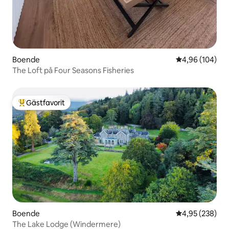
Boende
4,96 av 5 i ge
4,96 (104)
The Loft på Four Seasons Fisheries
Gästfavorit
Populär gästfavorit
Boende
4,95 av 5 i ge
4,95 (238)
The Lake Lodge (Windermere)