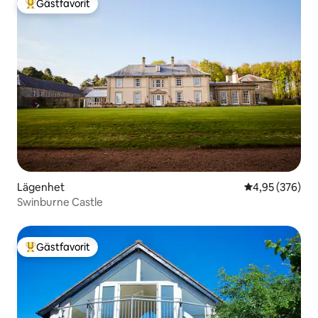
Gästfavorit
Populär gästfavorit
Lägenhet
4,95 av 5 i ge
4,95 (376)
Swinburne Castle
Gästfavorit
Populär gästfavorit