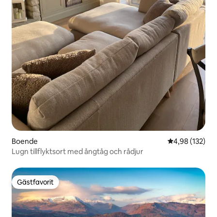
Boende
4,98 av 5 i ge
4,98 (132)
Lugn tillflyktsort med ångtåg och rådjur
Gästfavorit
Gästfavorit