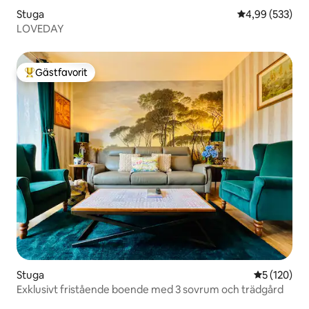
Stuga
4,99 av 5 i ge
4,99 (533)
LOVEDAY
Gästfavorit
Populär gästfavorit
Stuga
5 av 5 i ge
5 (120)
Exklusivt fristående boende med 3 sovrum och trädgård