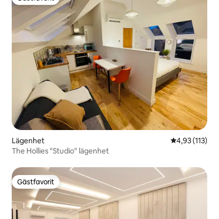
Gästfavorit
Lägenhet
4,93 av 5 i ge
4,93 (113)
The Hollies "Studio" lägenhet
Gästfavorit
Gästfavorit