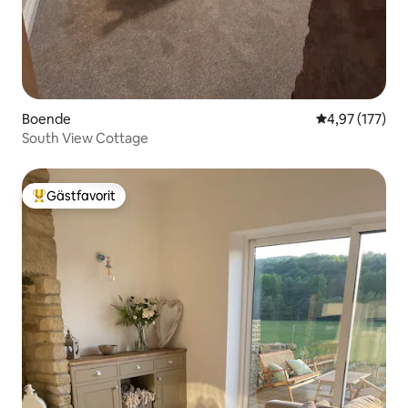
Boende
4,97 av 5 i ge
4,97 (177)
South View Cottage
Gästfavorit
Populär gästfavorit