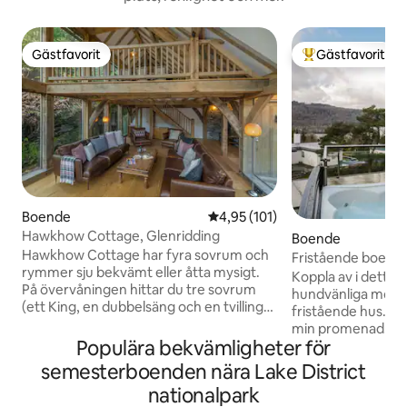
Gästfavorit
Gästfavorit
Gästfavorit
Populär gästfavor
Boende
4,95 av 5 i genomsnittligt bet
4,95 (101)
Hawkhow Cottage, Glenridding
Boende
Hawkhow Cottage har fyra sovrum och
Fristående boend
rymmer sju bekvämt eller åtta mysigt.
bubbelpool och sjö
Koppla av i detta f
På övervåningen hittar du tre sovrum
tillåtna
hundvänliga mode
(ett King, en dubbelsäng och en tvilling)
fristående hus. Bo
och ett badrum. På nedervåningen finns
min promenad. Bakre trädgård:
ett extra sovrum (liten dubbel), ett
Populära bekvämligheter för
bubbelpool och s
duschrum och ett traditionellt Aga-
över Lake Winder
semesterboenden nära Lake District
uppvärmt kök. Glas- och
loungen med grillp
nationalpark
ekramförlängningen ger ett stort
restauranger. Två sovrum på