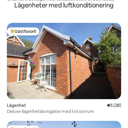
Lägenheter med luftkonditionering
Gästfavorit
Populär gästfavorit
Lägenhet
5 av 5 i g
5 (28)
Deluxe lägenhetsbungalow med två sovrum