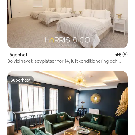
Lägenhet
5 av 5 i 
5 (5)
Bo vid havet, sovplatser för 14, luftkonditionering och
parkering
Superhost
Superhost