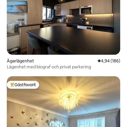
Ägarlägenhet
4,94 av 5 i ge
4,94 (186)
Lägenhet med biograf och privat parkering
Gästfavorit
Populär gästfavorit