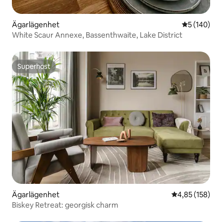
Ägarlägenhet
5 av 5 i ge
5 (140)
White Scaur Annexe, Bassenthwaite, Lake District
Superhost
Superhost
Ägarlägenhet
4,85 av 5 i ge
4,85 (158)
Biskey Retreat: georgisk charm