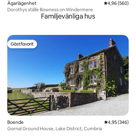
Ägarlägenhet
4,96 av 5 i ge
4,96 (560)
Dorothys ställe Bowness on Windermere
Familjevänliga hus
Gästfavorit
Gästfavorit
Boende
4,95 av 5 i ge
4,95 (346)
Gornal Ground House, Lake District, Cumbria