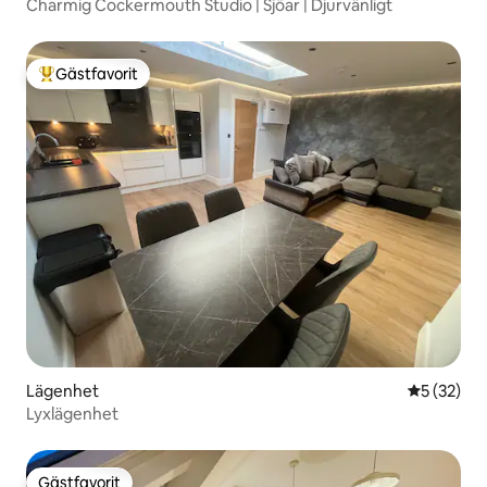
Charmig Cockermouth Studio | Sjöar | Djurvänligt
Gästfavorit
Populär gästfavorit
Lägenhet
5 av 5 i g
5 (32)
Lyxlägenhet
Gästfavorit