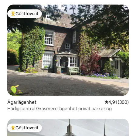
Gästfavorit
Populär gästfavorit
Ägarlägenhet
4,91 av 5 i ge
4,91 (300)
Härlig central Grasmere lägenhet privat parkering
Gästfavorit
Populär gästfavorit