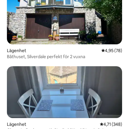
Lägenhet
4,95 av 5 i g
4,95 (78)
Båthuset, Silverdale perfekt för 2 vuxna
Lägenhet
4,71 av 5 i ge
4,71 (348)