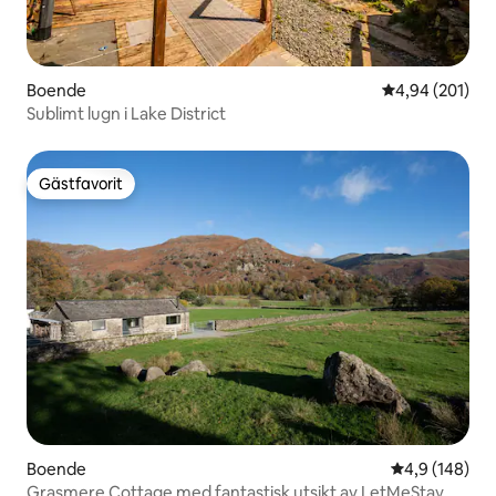
Boende
4,94 av 5 i ge
4,94 (201)
Sublimt lugn i Lake District
Gästfavorit
Gästfavorit
Boende
4,9 av 5 i ge
4,9 (148)
Grasmere Cottage med fantastisk utsikt av LetMeStay