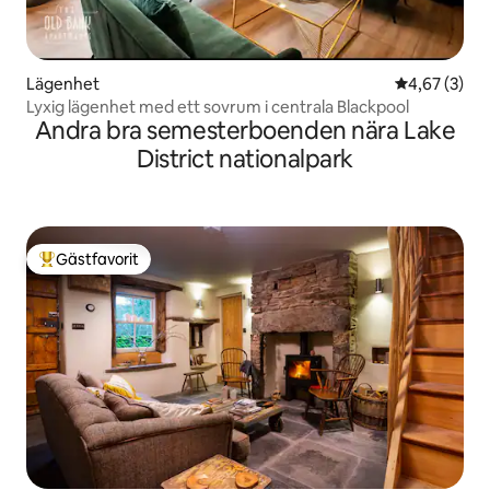
Lägenhet
4,67 av 5 i 
4,67 (3)
Lyxig lägenhet med ett sovrum i centrala Blackpool
Andra bra semesterboenden nära Lake
District nationalpark
Gästfavorit
Populär gästfavorit