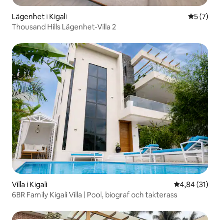
Lägenhet i Kigali
5 av 5 i 
5 (7)
Thousand Hills Lägenhet-Villa 2
Villa i Kigali
4,84 av 5 i g
4,84 (31)
6BR Family Kigali Villa | Pool, biograf och takterass