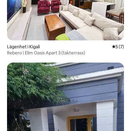
Lägenhet i Kigali
5 av 5 i 
5 (7)
Rebero | Elim Oasis Apart 3 (takterrass)