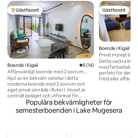
Gästfavorit
Gästfavorit
Populär gästfavorit
Gästfavorit
Boende i Kigali
Privat mysigt bo
utsikt
Detta vackra boend
Boende i Kigali
5 av 5 i genomsnittligt be
5 (14)
med fantastisk utsi
Affärsvänligt boende med 2 sovrum
perfekt för dem 
nära konferenscentret
Njut av en bekväm vistelse i detta
fritid eller affärer
moderna boende med 2 sovrum och
inredda rum med 
eget privat område i Rukiri I. Huset är
utformat med en a
centralt beläget och utformat för
ge komfort och av
Populära bekvämligheter för
bekvämlighet och längre vistelser och
perfekt för familj
har en särskild arbetsyta, fullt utrustat
eller en ensamresen
semesterboenden i Lake Mugesera
kök, sängkläder av hög kvalitet och säker
Kacyiru nära den 
parkering på plats. Boendet ligger inom
ambassaden, tryg
gångavstånd från kaféer,
är det bara 10 min
stormarknader och restauranger – och
centrum med moto 
bara några minuter från Convention
Stormarknader, re