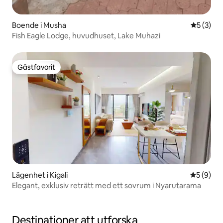
Boende i Musha
5 av 5 i 
5 (3)
Fish Eagle Lodge, huvudhuset, Lake Muhazi
Gästfavorit
Gästfavorit
Lägenhet i Kigali
5 av 5 i 
5 (9)
Elegant, exklusiv reträtt med ett sovrum i Nyarutarama
Destinationer att utforska