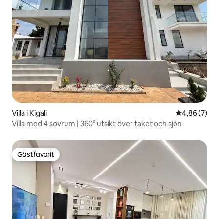
Villa i Kigali
4,86 av 5 i 
4,86 (7)
Villa med 4 sovrum | 360° utsikt över taket och sjön
Gästfavorit
Gästfavorit