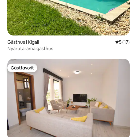
Gästhus i Kigali
5 av 5 i g
5 (17)
Nyarutarama gästhus
Gästfavorit
Gästfavorit