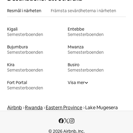
Resmål i närheten
Främsta sevärdheterna i närheten
Kigali
Entebbe
Semesterboenden
Semesterboenden
Bujumbura
Mwanza
Semesterboenden
Semesterboenden
Kira
Busiro
Semesterboenden
Semesterboenden
Fort Portal
Visa mer
Semesterboenden
Airbnb
Rwanda
Eastern Province
Lake Mugesera
© 2026 Airbnb, Inc.