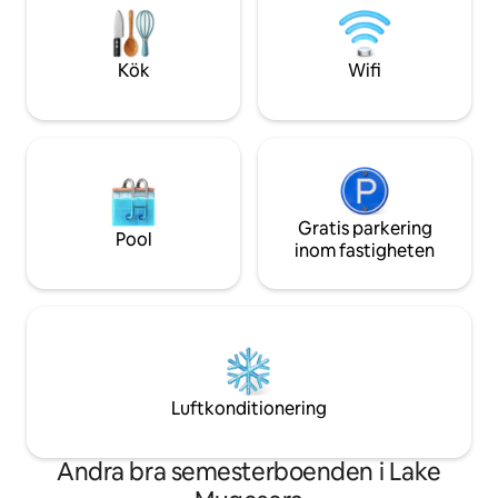
Center, Kimihurura, Rugando och
mycket nära.
Remera – och erbjuder avskildhet,
tillgänglighet och allt du behöver för en
Kök
Wifi
smidig vistelse i Kigali.
Gratis parkering
Pool
inom fastigheten
Luftkonditionering
Andra bra semesterboenden i Lake