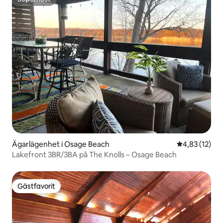
Superhost
Ägarlägenhet i Osage Beach
4,83 av 5 i g
4,83 (12)
Lakefront 3BR/3BA på The Knolls – Osage Beach
Gästfavorit
Gästfavorit