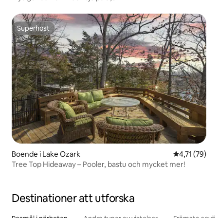
Superhost
Superhost
Boende i Lake Ozark
4,71 av 5 i g
4,71 (79)
Tree Top Hideaway – Pooler, bastu och mycket mer!
Destinationer att utforska