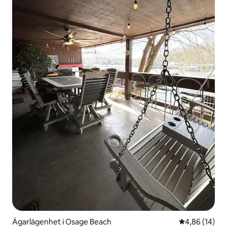
Ägarlägenhet i Osage Beach
4,86 av 5 i g
4,86 (14)