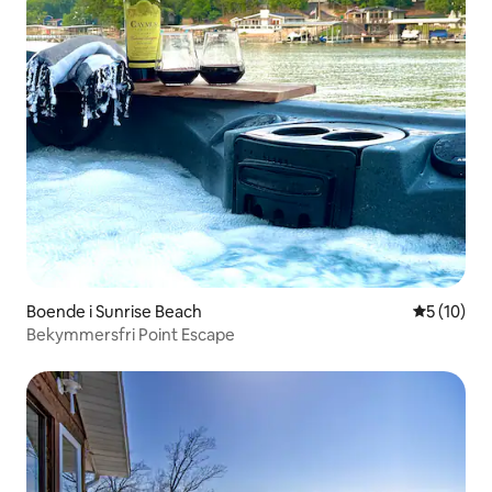
Boende i Sunrise Beach
5 av 5 i g
5 (10)
Bekymmersfri Point Escape