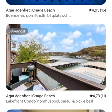
Ägarlägenhet i Osage Beach
4,93 av 5 i g
4,93 (15)
Boende vid sjön i Knolls, båtplats och
semesteranläggningsförmåner
Superhost
Superhost
Ägarlägenhet i Osage Beach
4,73 av 5 i 
4,73 (11)
Lakefront Condo inomhuspool, bastu, & pickle ball!