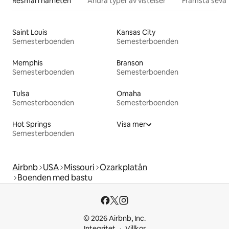
Resmål i närheten
Andra typer av vistelser
Främsta sevär
Saint Louis
Kansas City
Semesterboenden
Semesterboenden
Memphis
Branson
Semesterboenden
Semesterboenden
Tulsa
Omaha
Semesterboenden
Semesterboenden
Hot Springs
Visa mer
Semesterboenden
Airbnb
USA
Missouri
Ozarkplatån
Boenden med bastu
© 2026 Airbnb, Inc.
Integritet
Villkor