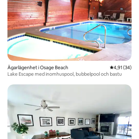
Ägarlägenhet i Osage Beach
4,91 av 5 i g
4,91 (34)
Lake Escape med inomhuspool, bubbelpool och bastu