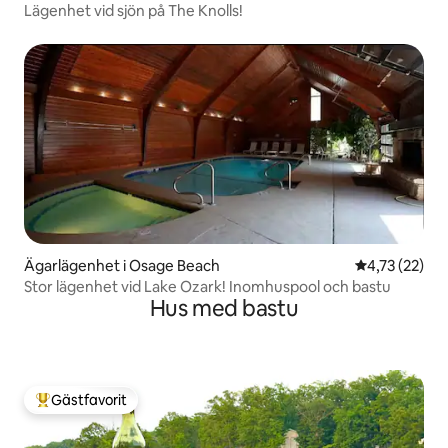
Lägenhet vid sjön på The Knolls!
Ägarlägenhet i Osage Beach
4,73 av 5 i g
4,73 (22)
Stor lägenhet vid Lake Ozark! Inomhuspool och bastu
Hus med bastu
Gästfavorit
Populär gästfavorit