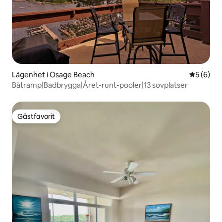
Lägenhet i Osage Beach
5 av 5 i 
5 (6)
Båtramp|Badbrygga|Året-runt-pooler|13 sovplatser
Gästfavorit
Gästfavorit