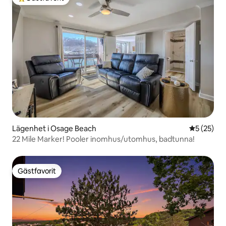
Populär gästfavorit
Lägenhet i Osage Beach
5 av 5 i g
5 (25)
22 Mile Marker! Pooler inomhus/utomhus, badtunna!
Gästfavorit
Gästfavorit