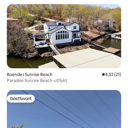
Boende i Sunrise Beach
4,57 av 5 i g
4,57 (21)
Paradise Sunrise Beach-utflykt
Gästfavorit
Gästfavorit