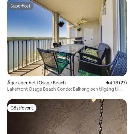
Superhost
Superhost
Ägarlägenhet i Osage Beach
4,78 av 5 i g
4,78 (27)
Lakefront Osage Beach Condo: Balkong och tillgång till
pool
Gästfavorit
Gästfavorit