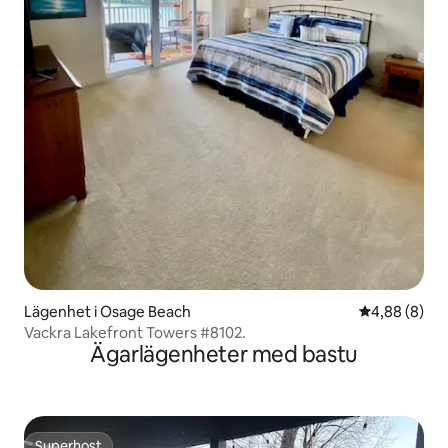
Lägenhet i Osage Beach
4,88 av 5 i 
4,88 (8)
Vackra Lakefront Towers #8102.
Ägarlägenheter med bastu
Superhost