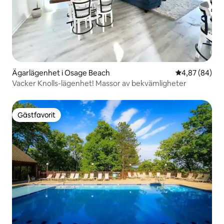
Ägarlägenhet i Osage Beach
4,87 av 5 i g
4,87 (84)
Vacker Knolls-lägenhet! Massor av bekvämligheter
Gästfavorit
Gästfavorit