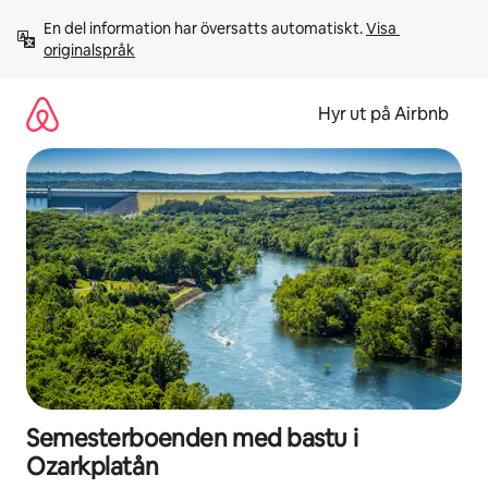
Hoppa
En del information har översatts automatiskt. 
Visa 
till
originalspråk
innehåll
Hyr ut på Airbnb
Semesterboenden med bastu i
Ozarkplatån