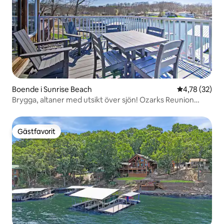
Boende i Sunrise Beach
4,78 av 5 i g
4,78 (32)
Brygga, altaner med utsikt över sjön! Ozarks Reunion
Retreat
Gästfavorit
Gästfavorit