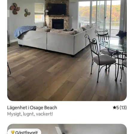
Lägenhet i Osage Beach
5 av 5 i g
5 (13)
Mysigt, lugnt, vackert!
Gästfavorit