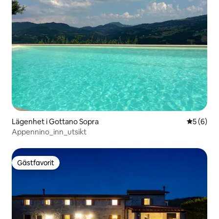
Lägenhet i Gottano Sopra
5 av 5 i 
5 (6)
Appennino_inn_utsikt
Gästfavorit
Gästfavorit