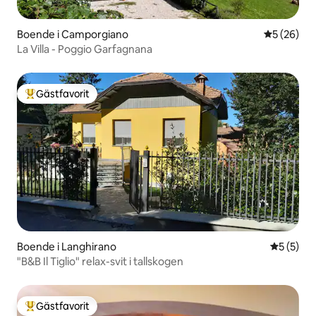
Boende i Camporgiano
5 av 5 i g
5 (26)
La Villa - Poggio Garfagnana
Gästfavorit
Populär gästfavorit
Boende i Langhirano
5 av 5 i 
5 (5)
"B&B Il Tiglio" relax-svit i tallskogen
Gästfavorit
Populär gästfavorit