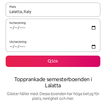
Plats
När resultaten är tillgängliga kan du navigera med upp- och ned
Incheckning
Utcheckning
Sök
Topprankade semesterboenden i
Lalatta
Gäster håller med: Dessa boenden har höga betyg för
plats, renlighet och mer.