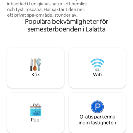
vardagsrum och 
inbäddad i Lunigianas natur, ett hemligt
dubbelsäng och uts
och tyst Toscana. Här saktar tiden ner:
uteplats, väggbox
ett privat spa-område, stunder av
fruktträdgård och
Populära bekvämligheter för
absolut lugn och skönheten i det gröna
IT033036C224FE
landskapet som omger huset väntar på
semesterboenden i Lalatta
dig. Det är det perfekta boendet för par,
långsamma resenärer eller de som
drömmer om en regenererande paus
mellan kullar, skogar och himmel. Släpp
stressen, lyssna på vinden, slappna av.
Och om du vill utforska, havet och
Cinque Terre är mindre än en timme
bort.
Kök
Wifi
Gratis parkering
Pool
inom fastigheten