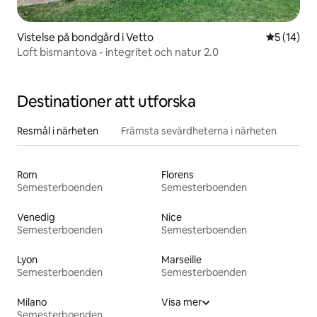
Vistelse på bondgård i Vetto
5 av 5 i g
5 (14)
Loft bismantova - integritet och natur 2.0
Destinationer att utforska
Resmål i närheten
Främsta sevärdheterna i närheten
Rom
Florens
Semesterboenden
Semesterboenden
Venedig
Nice
Semesterboenden
Semesterboenden
Lyon
Marseille
Semesterboenden
Semesterboenden
Milano
Visa mer
Semesterboenden