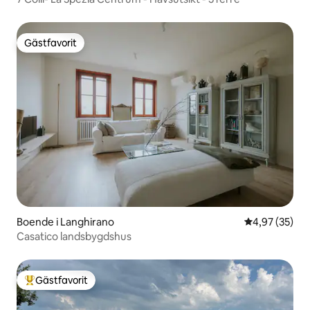
Gästfavorit
Gästfavorit
Boende i Langhirano
4,97 av 5 i g
4,97 (35)
Casatico landsbygdshus
Gästfavorit
Populär gästfavorit