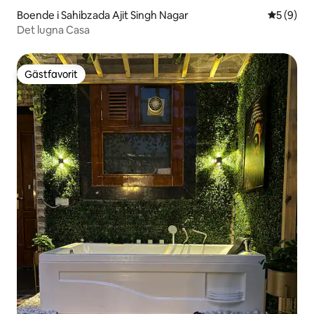
Boende i Sahibzada Ajit Singh Nagar
5 av 5 i 
5 (9)
Det lugna Casa
Gästfavorit
Gästfavorit