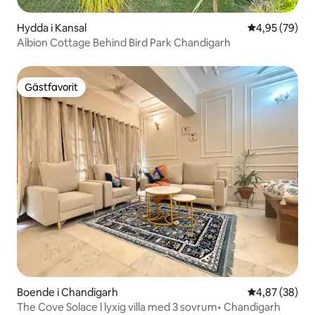
Hydda i Kansal
4,95 av 5 i g
4,95 (79)
Albion Cottage Behind Bird Park Chandigarh
Gästfavorit
Gästfavorit
Boende i Chandigarh
4,87 av 5 i g
4,87 (38)
The Cove Solace l lyxig villa med 3 sovrum• Chandigarh