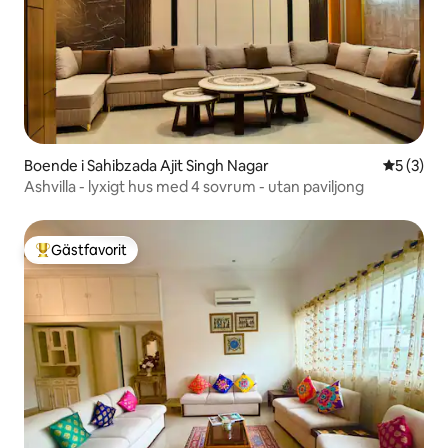
Boende i Sahibzada Ajit Singh Nagar
5 av 5 i 
5 (3)
Ashvilla - lyxigt hus med 4 sovrum - utan paviljong
Gästfavorit
Populär gästfavorit