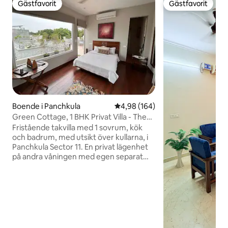
Gästfavorit
Gästfavorit
Gästfavorit
Gästfavorit
Boende i Panchkula
4,98 av 5 i genomsnittligt bety
4,98 (164)
Green Cottage, 1 BHK Privat Villa - The
Oriental
Fristående takvilla med 1 sovrum, kök
och badrum, med utsikt över kullarna, i
Panchkula Sector 11. En privat lägenhet
på andra våningen med egen separat
ingång: dubbelsäng, fullt utrustat kök,
angränsande toalett och en frodig grön
terrass. Snyggt, rymligt, moderna
bekvämligheter, Airtel-fiber-Wi-Fi,
luftkonditionering, reservström med
inverter, inhägnad parkering. I stadens
centrum, men ändå 5 minuter från NH-1.