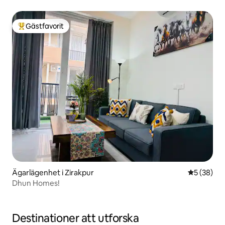
Gästfavorit
Populär gästfavorit
Ägarlägenhet i Zirakpur
5 av 5 i g
5 (38)
Dhun Homes!
Destinationer att utforska