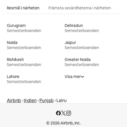
Resmål i närheten
Främsta sevärdheterna i närheten
Gurugram
Dehradun
Semesterboenden
Semesterboenden
Noida
Jaipur
Semesterboenden
Semesterboenden
Rishikesh
Greater Noida
Semesterboenden
Semesterboenden
Lahore
Visa mer
Semesterboenden
Airbnb
Indien
Punjab
Lalru
© 2026 Airbnb, Inc.