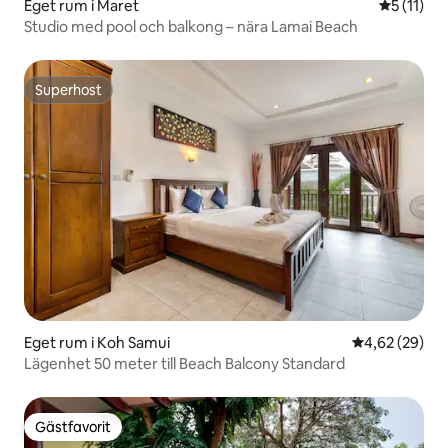
Eget rum i Maret
5 av 5 i 
5 (11)
Studio med pool och balkong – nära Lamai Beach
Superhost
Superhost
Eget rum i Koh Samui
4,62 av 5 i g
4,62 (29)
Lägenhet 50 meter till Beach Balcony Standard
Gästfavorit
Gästfavorit