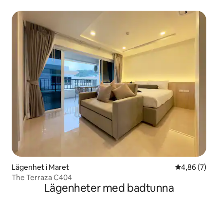
Lägenhet i Maret
4,86 av 5 i 
4,86 (7)
The Terraza C404
Lägenheter med badtunna