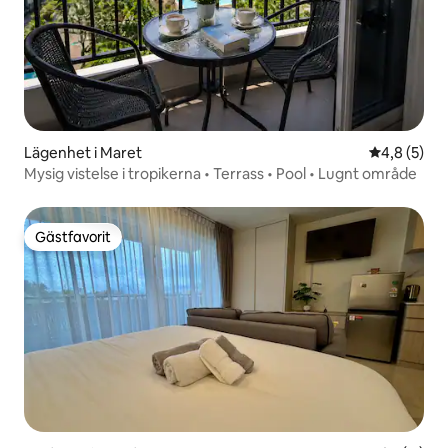
Lägenhet i Maret
4,8 av 5 i 
4,8 (5)
Mysig vistelse i tropikerna • Terrass • Pool • Lugnt område
Gästfavorit
Gästfavorit