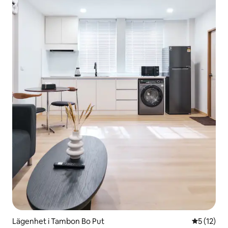
Lägenhet i Tambon Bo Put
5 av 5 i g
5 (12)