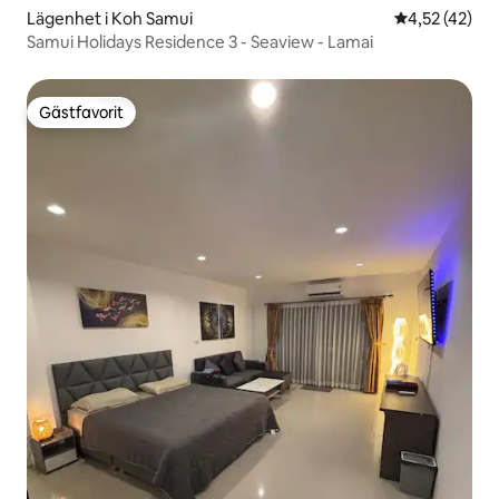
Lägenhet i Koh Samui
4,52 av 5 i g
4,52 (42)
Samui Holidays Residence 3 - Seaview - Lamai
Gästfavorit
Gästfavorit