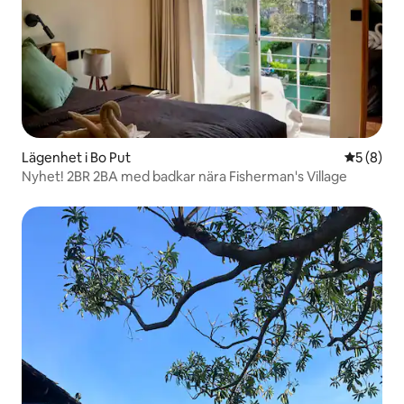
Lägenhet i Bo Put
5 av 5 i 
5 (8)
Nyhet! 2BR 2BA med badkar nära Fisherman's Village