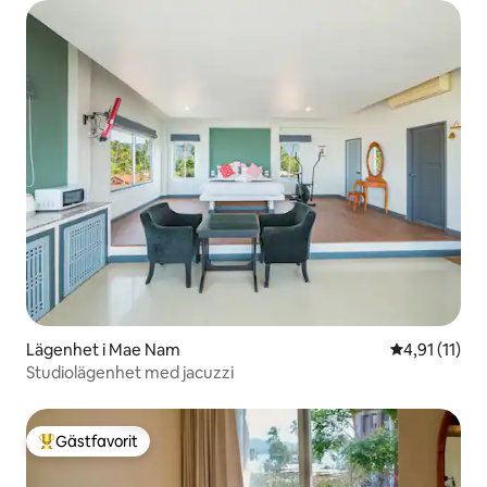
Lägenhet i Mae Nam
4,91 av 5 i 
4,91 (11)
Studiolägenhet med jacuzzi
Gästfavorit
Populär gästfavorit