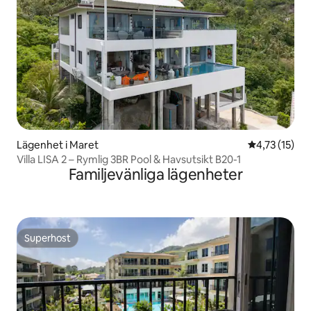
Lägenhet i Maret
4,73 av 5 i 
4,73 (15)
Villa LISA 2 – Rymlig 3BR Pool & Havsutsikt B20-1
Familjevänliga lägenheter
Superhost
Superhost