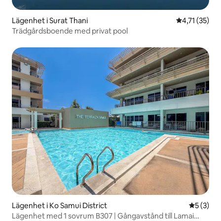
Lägenhet i Surat Thani
4,71 av 5 i 
4,71 (35)
Trädgårdsboende med privat pool
Lägenhet i Ko Samui District
5 av 5 i 
5 (3)
Lägenhet med 1 sovrum B307 | Gångavstånd till Lamai