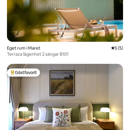
Eget rum i Maret
5 av 5 i 
5 (5)
Terraza lägenhet 2 sängar B101
Gästfavorit
Populär gästfavorit