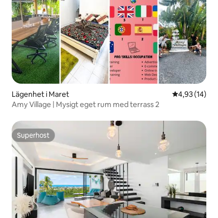
Lägenhet i Maret
4,93 av 5 i g
4,93 (14)
Amy Village | Mysigt eget rum med terrass 2
Superhost
Superhost