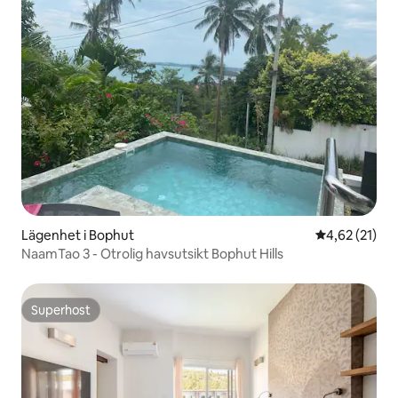
Lägenhet i Bophut
4,62 av 5 i g
4,62 (21)
NaamTao 3 - Otrolig havsutsikt Bophut Hills
Superhost
Superhost