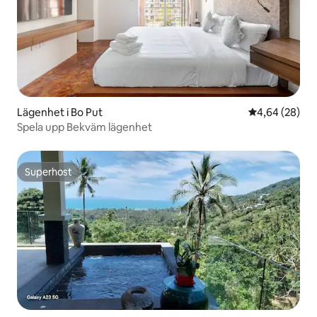
Lägenhet i Bo Put
4,64 av 5 i g
4,64 (28)
Spela upp Bekväm lägenhet
Superhost
Superhost