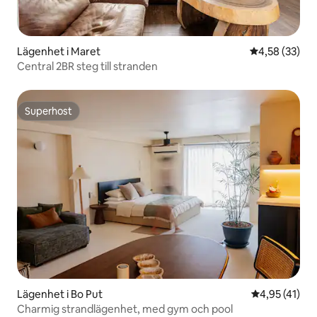
Lägenhet i Maret
4,58 av 5 i g
4,58 (33)
Central 2BR steg till stranden
Superhost
Superhost
Lägenhet i Bo Put
4,95 av 5 i g
4,95 (41)
Charmig strandlägenhet, med gym och pool