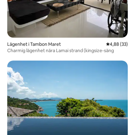
Lägenhet i Tambon Maret
4,88 av 5 i g
4,88 (33)
Charmig lägenhet nära Lamai strand (kingsize-säng