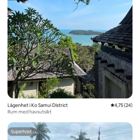
Lägenhet i Ko Samui District
4,75 av 5 i g
4,75 (24)
Rum med havsutsikt
Superhost
Superhost