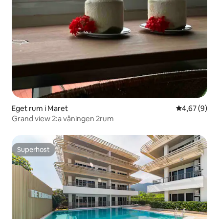
Eget rum i Maret
4,67 av 5 i 
4,67 (9)
Grand view 2:a våningen 2rum
Superhost
Superhost