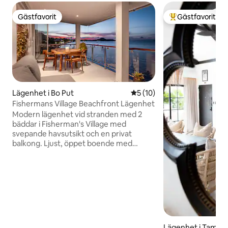
Gästfavorit
Gästfavorit
Gästfavorit
Populär gästfavor
Lägenhet i Bo Put
5 av 5 i genomsnittligt be
5 (10)
Fishermans Village Beachfront Lägenhet
Modern lägenhet vid stranden med 2
bäddar i Fisherman's Village med
svepande havsutsikt och en privat
balkong. Ljust, öppet boende med
fönster från golv till tak, elegant kök och
högkvalitativa ytor. Två lugna sovrum
med eget badrum, snabbt Wi-Fi, smart
TV och full luftkonditionering. Steg till
sanden, kaféer, nattmarknad och
eleganta butiker – perfekt för par,
vänner eller familjer som söker stil,
bekvämlighet och solnedgångsmagi. El
Lägenhet i Tambon