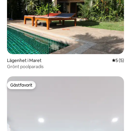
Lägenhet i Maret
5 av 5 i 
5 (5)
Grönt poolparadis
Gästfavorit
Gästfavorit