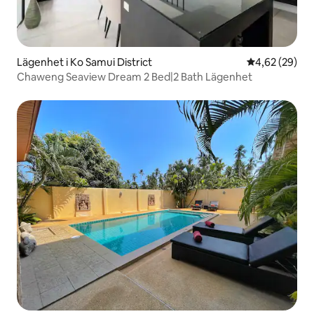
Lägenhet i Ko Samui District
4,62 av 5 i g
4,62 (29)
Chaweng Seaview Dream 2 Bed|2 Bath Lägenhet