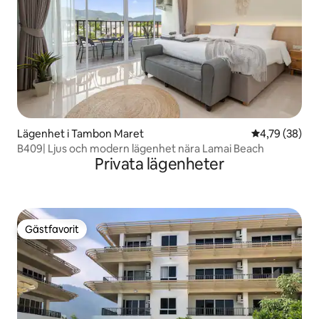
Lägenhet i Tambon Maret
4,79 av 5 i g
4,79 (38)
B409| Ljus och modern lägenhet nära Lamai Beach
Privata lägenheter
Gästfavorit
Gästfavorit