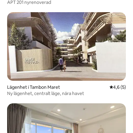
APT 201 nyrenoverad
Lägenhet i Tambon Maret
4,6 av 5 i 
4,6 (5)
Ny lägenhet, centralt läge, nära havet