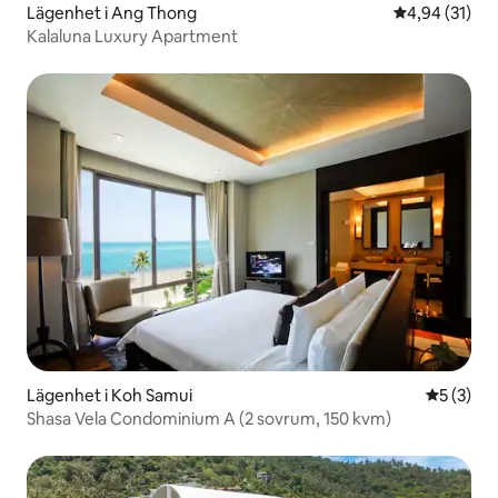
Lägenhet i Ang Thong
4,94 av 5 i g
4,94 (31)
Kalaluna Luxury Apartment
Lägenhet i Koh Samui
5 av 5 i 
5 (3)
Shasa Vela Condominium A (2 sovrum, 150 kvm)