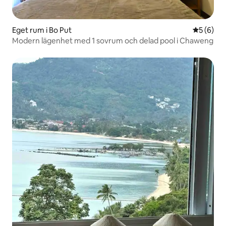
Eget rum i Bo Put
5 av 5 i 
5 (6)
Modern lägenhet med 1 sovrum och delad pool i Chaweng