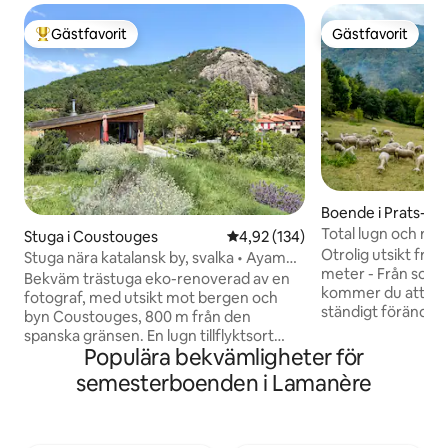
Gästfavorit
Gästfavorit
Populär gästfavorit
Gästfavorit
Boende i Prats-de-
Preste
Total lugn och ro 
Stuga i Coustouges
4,92 av 5 i genomsnittligt bet
4,92 (134)
Otrolig utsikt från
Stuga nära katalansk by, svalka • Ayam
meter - Från solup
Home
Bekväm trästuga eko-renoverad av en
kommer du att fas
fotograf, med utsikt mot bergen och
ständigt föränderli
byn Coustouges, 800 m från den
och känslan av vä
spanska gränsen. En lugn tillflyktsort
stora terrass . Tot
Populära bekvämligheter för
mellan orörd natur och en typisk by,
dagarna bara går 
perfekt för en romantisk semester,
semesterboenden i Lamanère
fåglarna som kvittr
distansarbete eller ett uppehåll på
Njut av middag un
rutten Frankrike-Spanien.
valnötsträdet - ta 
Avgångsvandringar, golf och spa 15 min
Njut av ett bekvä