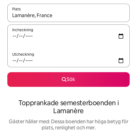
Plats
När resultaten är tillgängliga kan du navigera med upp- och ned
Incheckning
Utcheckning
Sök
Topprankade semesterboenden i
Lamanère
Gäster håller med: Dessa boenden har höga betyg för
plats, renlighet och mer.