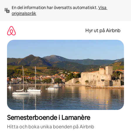
Hoppa
En del information har översatts automatiskt. 
Visa 
till
originalspråk
innehåll
Hyr ut på Airbnb
Semesterboende i Lamanère
Hitta och boka unika boenden på Airbnb