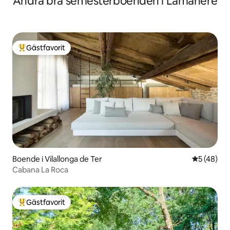
Andra bra semesterboenden i Lamanère
Gästfavorit
Populär gästfavorit
Boende i Vilallonga de Ter
5 av 5 i g
5 (48)
Cabana La Roca
Gästfavorit
Populär gästfavorit