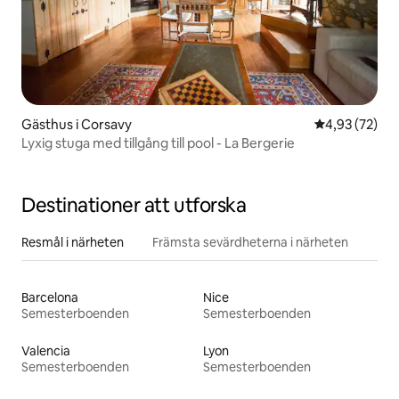
Gästhus i Corsavy
4,93 av 5 i g
4,93 (72)
Lyxig stuga med tillgång till pool - La Bergerie
Destinationer att utforska
Resmål i närheten
Främsta sevärdheterna i närheten
Barcelona
Nice
Semesterboenden
Semesterboenden
Valencia
Lyon
Semesterboenden
Semesterboenden