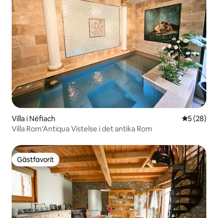
Villa i Néfiach
5 av 5 i g
5 (28)
Villa Rom'Antiqua Vistelse i det antika Rom
Gästfavorit
Gästfavorit