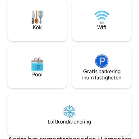
bort, franska/spanska stränder 1 timme
utrustat kök - br
bort. Wifi 4G+ med hög hastighet,
och ljusa rum. H
sängkläder i 100 % naturlig latex. Enkel
din vistelse.
tillgång, parkering på tomten, byn 2
minuters promenad bort. Extra
Kök
Wifi
utdragssäng: 30 €. Sakta ner,
stjärnhimmel.
Gratis parkering
Pool
inom fastigheten
Luftkonditionering