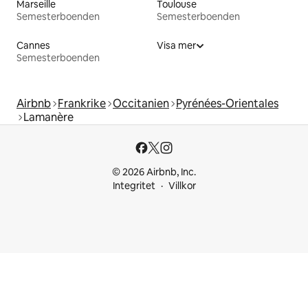
Marseille
Toulouse
Semesterboenden
Semesterboenden
Cannes
Visa mer
Semesterboenden
Airbnb
Frankrike
Occitanien
Pyrénées-Orientales
Lamanère
© 2026 Airbnb, Inc.
Integritet
Villkor