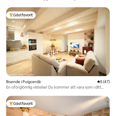
Gästfavorit
Populär gästfavorit
Boende i Puigcerdà
5 av 5 i g
5 (47)
En oförglömlig vistelse! Du kommer att vara som i ditt
hem!
Gästfavorit
Populär gästfavorit