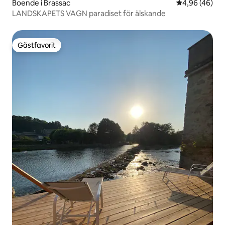
Boende i Brassac
4,96 av 5 i g
4,96 (46)
LANDSKAPETS VAGN paradiset för älskande
Gästfavorit
Gästfavorit