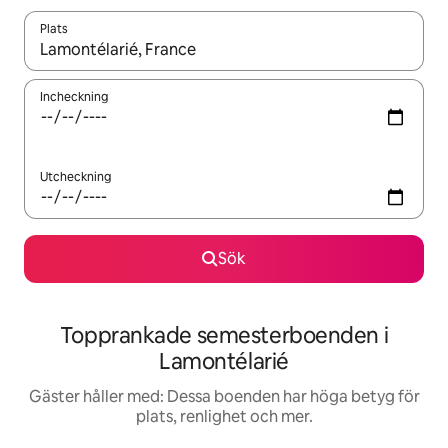
Plats
När resultaten är tillgängliga kan du navigera med upp- och ned
Incheckning
Utcheckning
Sök
Topprankade semesterboenden i
Lamontélarié
Gäster håller med: Dessa boenden har höga betyg för
plats, renlighet och mer.