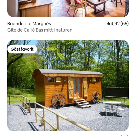
Boende i Le Margnès
4,92 av 5 i g
4,92 (65)
Gîte de Caillé Bas mitt i naturen
Gästfavorit
Gästfavorit