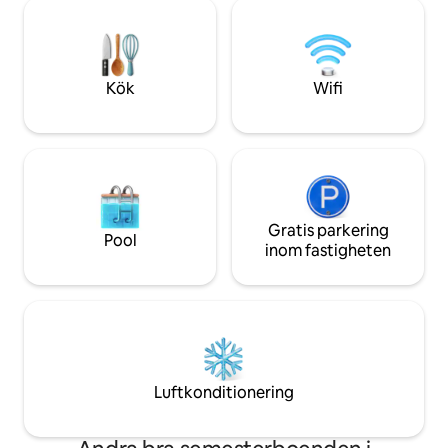
grannskapet eftersom det finns en
Sängkläder ingår in
granne året runt med sin gamla
160 X 200 med täc
mamma, 3 hus som ibland är bebodda.
x 200 med täcken.
att göra fyrverkerier, smällare. musik
sängkläder möjlig
reducerad till 22h
Kök
Wifi
Gratis parkering
Pool
inom fastigheten
Luftkonditionering