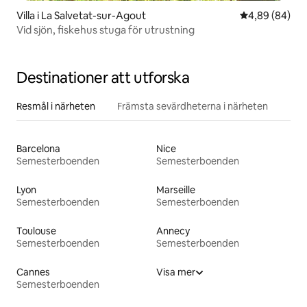
Villa i La Salvetat-sur-Agout
4,89 av 5 i g
4,89 (84)
Vid sjön, fiskehus stuga för utrustning
Destinationer att utforska
Resmål i närheten
Främsta sevärdheterna i närheten
Barcelona
Nice
Semesterboenden
Semesterboenden
Lyon
Marseille
Semesterboenden
Semesterboenden
Toulouse
Annecy
Semesterboenden
Semesterboenden
Cannes
Visa mer
Semesterboenden