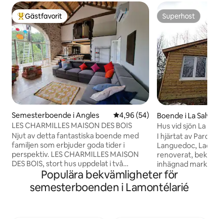
Gästfavorit
Superhost
Populär gästfavorit
Superhost
Semesterboende i Angles
4,96 av 5 i genomsnittligt bet
4,96 (54)
Boende i La Salve
t
LES CHARMILLES MAISON DES BOIS
Hus vid sjön La Ra
Languedoc
Njut av detta fantastiska boende med
I hjärtat av Parc R
familjen som erbjuder goda tider i
Languedoc, Lac de 
perspektiv. LES CHARMILLES MAISON
renoverat, bekvä
DES BOIS, stort hus uppdelat i två
inhägnad mark, om
Populära bekvämligheter för
separata stugor, ljudisolerade och med
bäck. Beläget på e
en kommunicerande dörr mellan de två
från Salvetat SUR
semesterboenden i Lamontélarié
stugorna. Perfekt för att komma med
alla butiker, nära 
familjen och respektera lugnet för den
från fritidsbasen 
som önskar det. Av respekt för
Boende för 4 personer, 3 stjärnor.