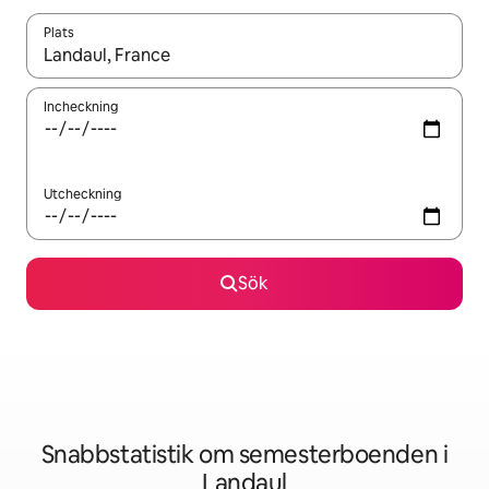
Plats
När resultaten är tillgängliga kan du navigera med upp- och ned
Incheckning
Utcheckning
Sök
Snabbstatistik om semesterboenden i
Landaul