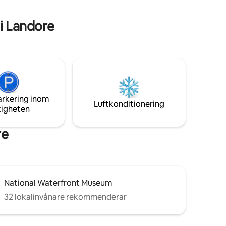
bara 10 minuter med bil. Boka nu för det
a behov.
bästa Swansea har att erbjuda
arm och
i Landore
rhet
arkering inom
Luftkonditionering
tigheten
re
National Waterfront Museum
32 lokalinvånare rekommenderar