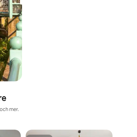
re
 och mer.
Lägenhe