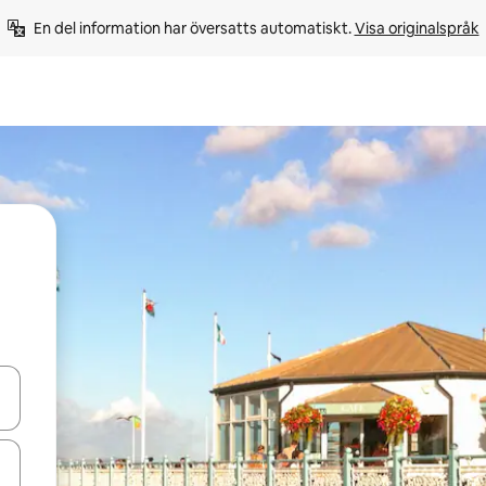
En del information har översatts automatiskt. 
Visa originalspråk
d upp- och nedåtpilarna eller utforska genom att trycka eller svepa.