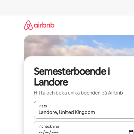
Hoppa
till
innehåll
Semesterboende i
Landore
Hitta och boka unika boenden på Airbnb
Plats
När resultaten är tillgängliga kan du navigera me
Incheckning