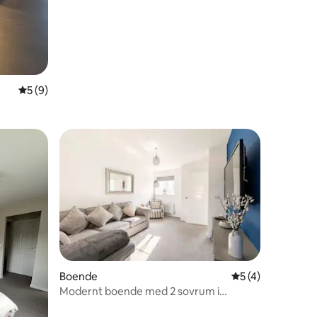
5 av 5 i genomsnittligt betyg, 9 omdömen
5 (9)
en
Boende
5 av 5 i genomsn
5 (4)
Modernt boende med 2 sovrum i
Swansea, nära stadion!