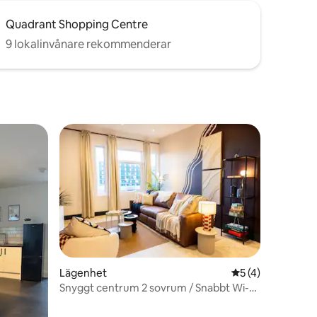
Quadrant Shopping Centre
9 lokalinvånare rekommenderar
Lägenhet
5 av 5 i genomsn
5 (4)
Snyggt centrum 2 sovrum / Snabbt Wi-Fi
en
/ Arbetsvänligt