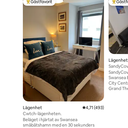
Gästfavorit
Gästf
Populär gästfavorit
Populär 
Lägenhet
SandyCove
bottenvå
SandyCove
Swansea 
City Cent
Grand The
Universiti
Avg£7)) G
takeaways 
Lägenhet
4,71 av 5 i genomsnitt
4,71 (493)
Airport. 
Cwtch-lägenheten.
till mig 
Beläget i hjärtat av Swansea
Självbetjä
småbåtshamn med en 30 sekunders
Airbnbs...