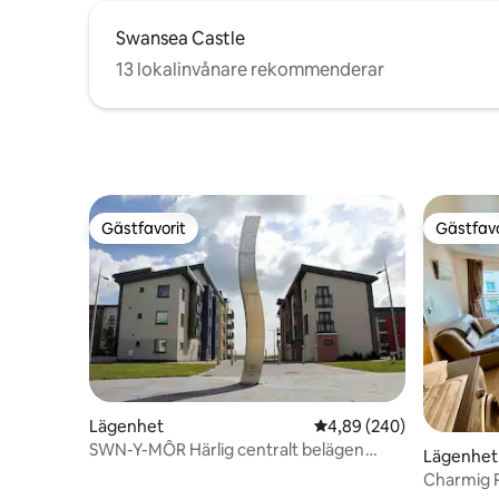
Swansea Castle
13 lokalinvånare rekommenderar
Gästfavorit
Gästfavo
Gästfavorit
Gästfavo
Lägenhet
4,89 av 5 i genomsnitt
4,89 (240)
SWN-Y-MÔR Härlig centralt belägen
Lägenhet
Marina-lägenhet
Charmig R