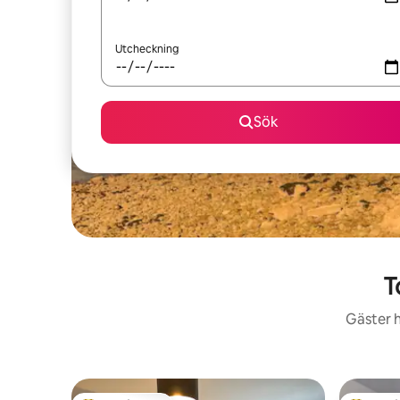
Utcheckning
Sök
T
Gäster h