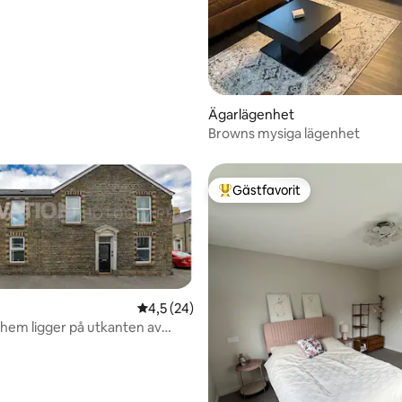
Ägarlägenhet
Browns mysiga lägenhet
Gästfavorit
Populär gästfavorit
4,5 av 5 i genomsnittligt betyg, 24 omdöm
4,5 (24)
hem ligger på utkanten av
tligt betyg, 32 omdömen