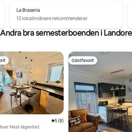
La Braseria
12 lokalinvånare rekommenderar
Andra bra semesterboenden i Landore
rit
Gästfavorit
rit
Gästfavorit
ligt betyg, 240 omdömen
5 av 5 i genomsnittligt betyg, 8 omdöm
5 (8)
iver Nest-lägenhet