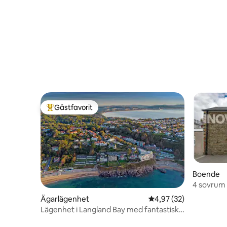
Gästfavorit
Populär gästfavorit
Boende
4 sovrum 
Swansea
Ägarlägenhet
4,97 av 5 i genomsnit
4,97 (32)
Lägenhet i Langland Bay med fantastisk
havsutsikt