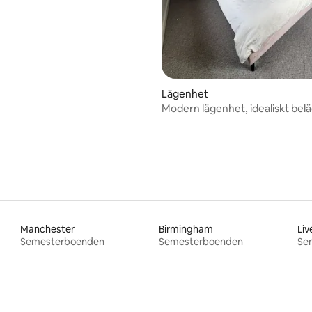
Lägenhet
Modern lägenhet, idealiskt bel
att komma in till staden.
Manchester
Birmingham
Liv
Semesterboenden
Semesterboenden
Se