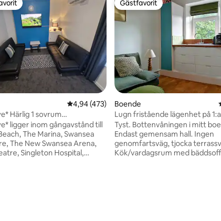
avorit
Gästfavorit
gästfavorit
Gästfavorit
4,94 av 5 i genomsnittligt betyg, 473 omdöm
4,94 (473)
Boende
* Härlig 1 sovrum
Lugn fristående lägenhet på 1:
ning lägenhet
* ligger inom gångavstånd till
Tyst. Bottenvåningen i mitt bo
Beach, The Marina, Swansea
Endast gemensam hall. Ingen
re, The New Swansea Arena,
genomfartsväg, tjocka terrass
atre, Singleton Hospital,
Kök/vardagsrum med bäddsoffa
es, LC2, (Liberty Stadium* (Taxi
Ninja-spis.) Projektor för under
ott om barer, restauranger och
Eget badrum. Kokvrå i det stor
i närheten. 43 miles till Cardiff
sovrummet. Nära Morriston Hospital.
ligt betyg, 493 omdömen
Vänligen skicka ett meddelande
Detta Airbnb-boende stöder
med frågor om parkering.
ShareTanzania, som har vunnit 
ning Tvättomat ansluten till de 3
pris för små välgörenhetsorgan
 För vistelser på 3 nätter och
20 % av intäkterna delas ut för a