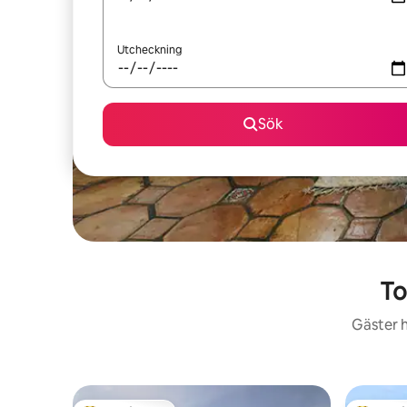
Utcheckning
Sök
To
Gäster h