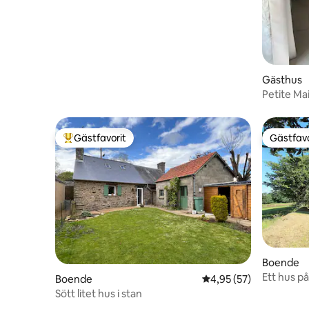
Gästhus
Petite Ma
Gästfavorit
Gästfavo
Populär gästfavorit
Gästfavo
Boende
Ett hus på
Boende
4,95 av 5 i genomsnit
4,95 (57)
Sött litet hus i stan