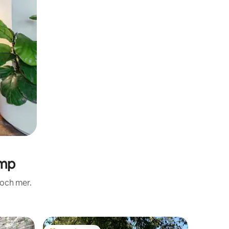
amp
 och mer.
Lägenhe