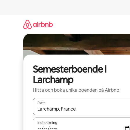
Hoppa
till
innehåll
Semesterboende i
Larchamp
Hitta och boka unika boenden på Airbnb
Plats
När resultaten är tillgängliga kan du navigera me
Incheckning