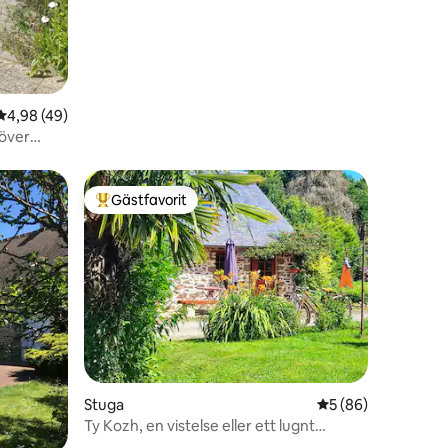
en
4,98 av 5 i genomsnittligt betyg, 49 omdömen
4,98 (49)
 över
Gästfavorit
Populär gästfavorit
en
Stuga
5 av 5 i genomsnit
5 (86)
Ty Kozh, en vistelse eller ett lugnt
uppehåll