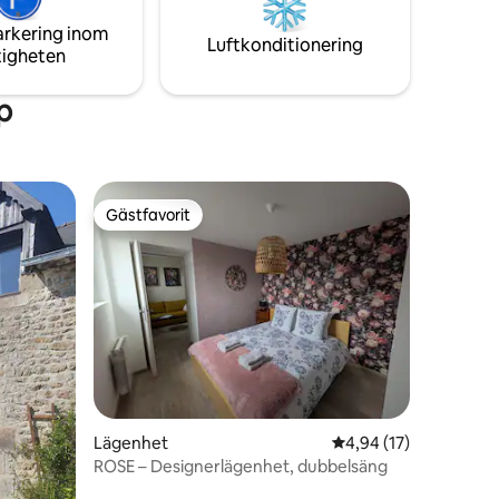
frukost med våra hemmagjorda
arkering inom
produkter.
Luftkonditionering
tigheten
p
Gästfavorit
Gästfavorit
Lägenhet
4,94 av 5 i genomsnit
4,94 (17)
ROSE – Designerlägenhet, dubbelsäng