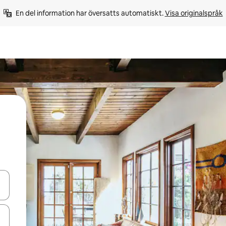
En del information har översatts automatiskt. 
Visa originalspråk
d upp- och nedåtpilarna eller utforska genom att trycka eller svepa.