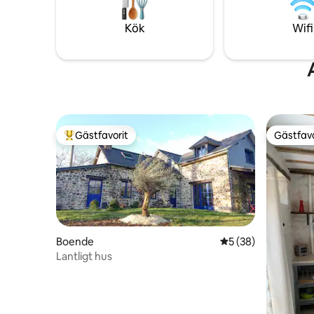
omger fa
Kök
Wifi
Gästfavorit
Gästfavo
Populär gästfavorit
Gästfavo
Boende
5 av 5 i genomsnit
5 (38)
Lantligt hus