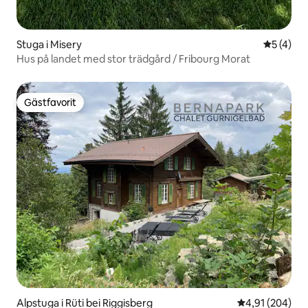
Stuga i Misery
5 av 5 i 
5 (4)
Hus på landet med stor trädgård / Fribourg Morat
Gästfavorit
Gästfavorit
Alpstuga i Rüti bei Riggisberg
4,91 av 5 i ge
4,91 (204)