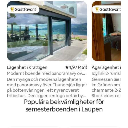
Gästfavorit
Gästfavorit
Populär gästfavorit
Populär gästfavor
Lägenhet i Krattigen
4,97 av 5 i genomsnittligt bet
4,97 (451)
Ägarlägenhet i Ul
Modernt boende med panoramavy över
Idyllisk 2-rumsläg
Thunersjön
Den mysiga och moderna lägenheten
Geniessen Sie Ruh
med panoramavy över Thunersjön ligger
im Grünen am Dorfr
på bottenvåningen i ett nyrenoverat
charmante 2-Zim
fritidshus. Den ligger i en lugn del av byn
Stock eines renovi
Populära bekvämligheter för
och är utgångspunkten för utflykter till
Bauernhauses mit
berg och sjöar. Perfekt för 4 personer.
bietet den ideale
semesterboenden i Laupen
Terrass med sjöutsikt och 2 solstolar,
Entdecken Sie die
stor grillplats med 1 låda trä Inkl.
unternehmen Sie
panoramakarta (div. rabatter) I
entspannen Sie am