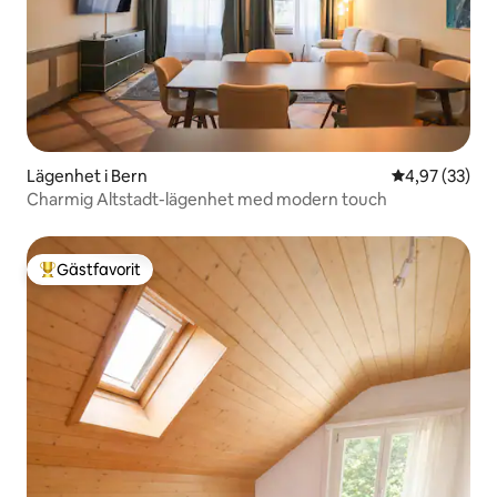
Lägenhet i Bern
4,97 av 5 i g
4,97 (33)
Charmig Altstadt-lägenhet med modern touch
Gästfavorit
Populär gästfavorit