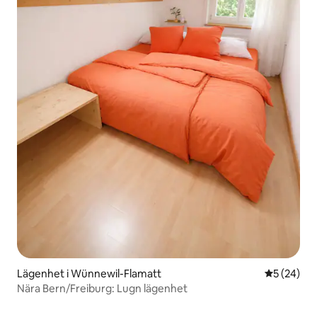
Lägenhet i Wünnewil-Flamatt
5 av 5 i g
5 (24)
Nära Bern/Freiburg: Lugn lägenhet