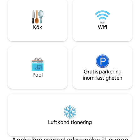
närheten: busstation Krattigen
Gartensitzplatz. Die Wohnung ist
Dorf/Post (4 minuters promenad),
komplett ausgesta
bybutik, idrottsplats, vandringsleder,
Geschirrspüler, Mi
Thun, Spiez, Aeschi, Interlaken,
Espressomaschine (
Beatenberg, Bern
Bluetooth-Stereo und 
Kök
Wifi
Raumhöhe 190 c
Gratis parkering
Pool
inom fastigheten
Luftkonditionering