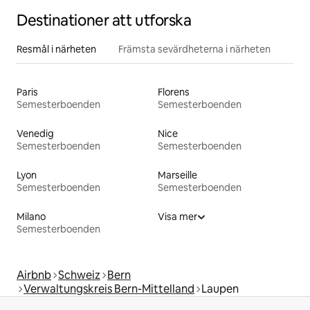
Destinationer att utforska
Resmål i närheten
Främsta sevärdheterna i närheten
Paris
Florens
Semesterboenden
Semesterboenden
Venedig
Nice
Semesterboenden
Semesterboenden
Lyon
Marseille
Semesterboenden
Semesterboenden
Milano
Visa mer
Semesterboenden
Airbnb
Schweiz
Bern
Verwaltungskreis Bern-Mittelland
Laupen