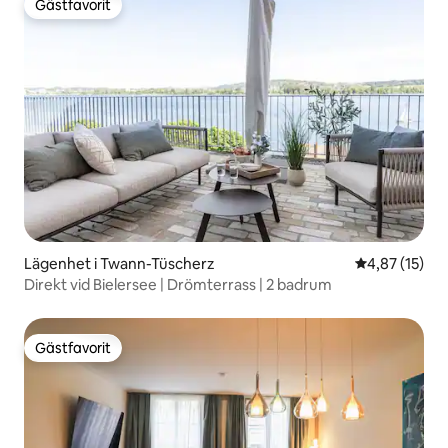
Gästfavorit
Gästfavorit
Lägenhet i Twann-Tüscherz
4,87 av 5 i g
4,87 (15)
Direkt vid Bielersee | Drömterrass | 2 badrum
Gästfavorit
Gästfavorit