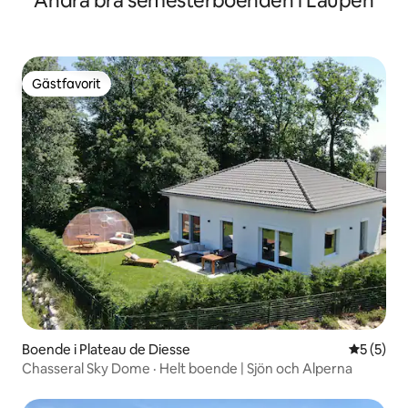
Andra bra semesterboenden i Laupen
Gästfavorit
Gästfavorit
Boende i Plateau de Diesse
5 av 5 i 
5 (5)
Chasseral Sky Dome · Helt boende | Sjön och Alperna