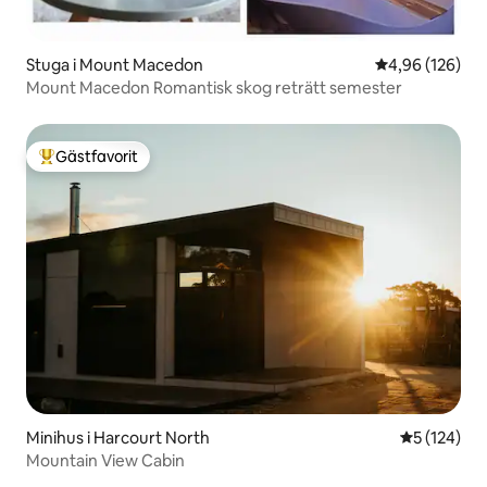
Stuga i Mount Macedon
4,96 av 5 i ge
4,96 (126)
Mount Macedon Romantisk skog reträtt semester
Gästfavorit
Populär gästfavorit
Minihus i Harcourt North
5 av 5 i ge
5 (124)
Mountain View Cabin