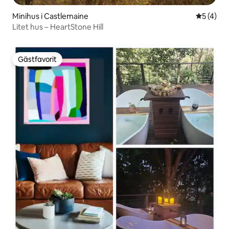
Minihus i Castlemaine
5 av 5 i 
5 (4)
Litet hus – HeartStone Hill
Gästfavorit
Gästfavorit