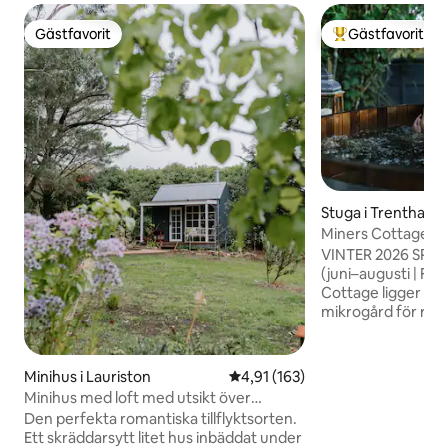
Gästfavorit
Gästfavorit
Gästfavorit
Populär gästfavor
Stuga i Trentham
Miners Cottage på
Farm Retreat
VINTER 2026 SPECI
(juni–augusti | Fråga f
Cottage ligger på
mikrogård för roso
och är en vackert 
från 1860-talet. Sl
mineralrenade bub
Minihus i Lauriston
4,91 av 5 i genomsnittligt bet
4,91 (163)
ångduschen eller
Minihus med loft med utsikt över
inomhus-utomhus-
trädgårdar på landet
Den perfekta romantiska tillflyktsorten.
gratis frukost, me
Ett skräddarsytt litet hus inbäddat under
odlade traditionel