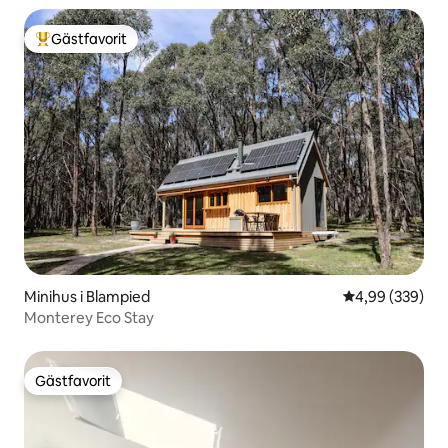
Gästfavorit
Populär gästfavorit
Minihus i Blampied
4,99 av 5 i ge
4,99 (339)
Monterey Eco Stay
Gästfavorit
Gästfavorit