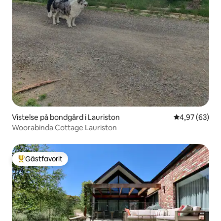
Vistelse på bondgård i Lauriston
4,97 av 5 i g
4,97 (63)
Woorabinda Cottage Lauriston
Gästfavorit
Populär gästfavorit