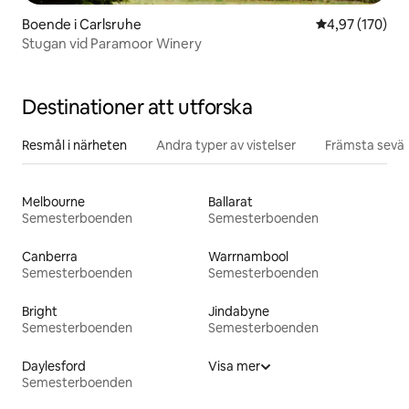
Boende i Carlsruhe
4,97 av 5 i ge
4,97 (170)
Stugan vid Paramoor Winery
Destinationer att utforska
Resmål i närheten
Andra typer av vistelser
Främsta sevär
Melbourne
Ballarat
Semesterboenden
Semesterboenden
Canberra
Warrnambool
Semesterboenden
Semesterboenden
Bright
Jindabyne
Semesterboenden
Semesterboenden
Daylesford
Visa mer
Semesterboenden