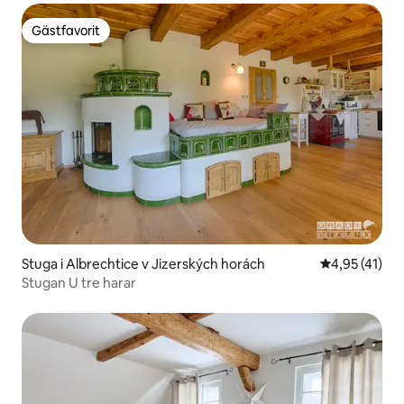
Gästfavorit
Gästfavorit
Stuga i Albrechtice v Jizerských horách
4,95 av 5 i g
4,95 (41)
Stugan U tre harar