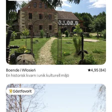
Boende i Włosień
4,95 av 5 i g
4,95 (84)
En historisk kvarn i unik kulturell miljö
Gästfavorit
Populär gästfavorit