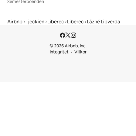
Semesterboenden
Airbnb
Tjeckien
Liberec
Liberec
Lázně Libverda
© 2026 Airbnb, Inc.
Integritet
Villkor