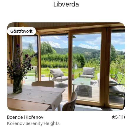
Libverda
Gästfavorit
Gästfavorit
Boende i Kořenov
5 av 5 i 
5 (11)
Kořenov Serenity Heights