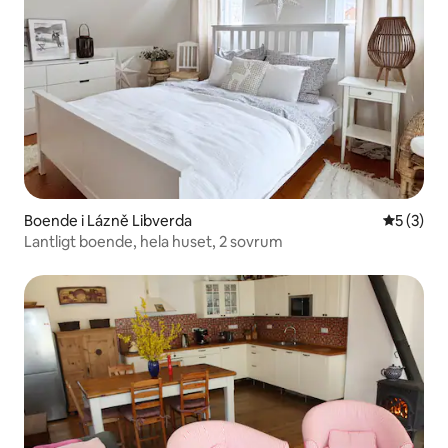
Boende i Lázně Libverda
5 av 5 i 
5 (3)
Lantligt boende, hela huset, 2 sovrum