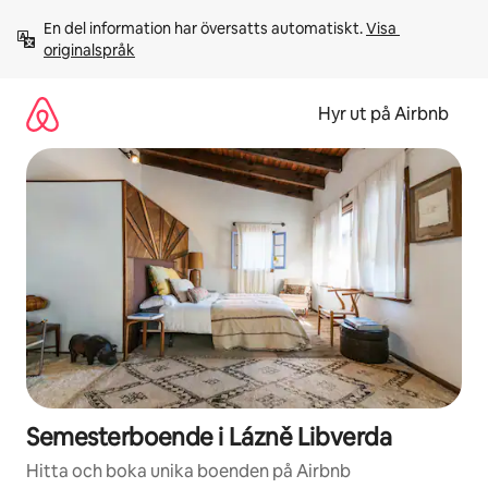
Hoppa
En del information har översatts automatiskt. 
Visa 
till
originalspråk
innehåll
Hyr ut på Airbnb
Semesterboende i Lázně Libverda
Hitta och boka unika boenden på Airbnb