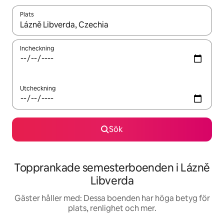
Plats
När resultaten är tillgängliga kan du navigera med upp- och ned
Incheckning
Utcheckning
Sök
Topprankade semesterboenden i Lázně
Libverda
Gäster håller med: Dessa boenden har höga betyg för
plats, renlighet och mer.