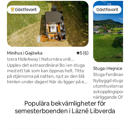
Gästfavorit
Gästfavorit
Populär gästfavorit
Gästfavorit
Minihus i Gajówka
5 av 5 i genomsnittligt b
5 (6)
Izera HideAway | Naturnära unik
upplevelse
Upplev det extraordinära! Bo i en stuga
Stuga i Hejnice
med ett tak som kan öppnas helt. Titta
Stuga Ferdinand m
på stjärnorna på natten, njut av den blå
hory
Nybyggd stuga öv
himlen under dagen! När du ligger på en
utomhusterrass, 
bekväm säng med taket öppet kommer
avkopplingspool o
du att uppleva stunder som är värda att
närliggande Ořešn
minnas länge. Izera HideAway är små,
Populära bekvämligheter för
högsta toppen av 
självförsörjande stugor. Det finns el och
Stugan ligger i de
varmvatten. Ta ett bad i en öppen dusch
semesterboenden i Lázně Libverda
som kallas Ferdina
med utsikt! I kokvrån finns redskap. Det
lugnt läge. Stugan 
finns kylskåp, kaffebryggare och ett
faciliteter inklude
utbud av kaffebönor, te och andra