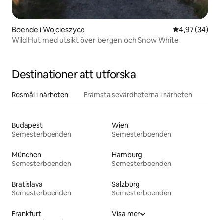
Boende i Wojcieszyce
4,97 av 5 i g
4,97 (34)
Wild Hut med utsikt över bergen och Snow White
Destinationer att utforska
Resmål i närheten
Främsta sevärdheterna i närheten
Budapest
Wien
Semesterboenden
Semesterboenden
München
Hamburg
Semesterboenden
Semesterboenden
Bratislava
Salzburg
Semesterboenden
Semesterboenden
Frankfurt
Visa mer