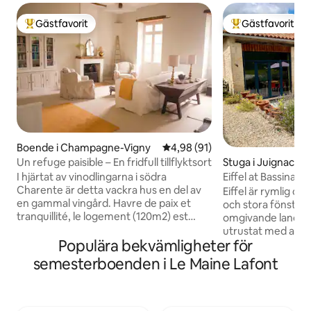
Gästfavorit
Gästfavorit
Populär gästfavorit
Populär gästfavor
Boende i Champagne-Vigny
4,98 av 5 i genomsnittligt be
4,98 (91)
Un refuge paisible – En fridfull tillflyktsort
Stuga i Juignac
I hjärtat av vinodlingarna i södra
Eiffel at Bassinau
Charente är detta vackra hus en del av
välutrustat
Eiffel är rymlig och
en gammal vingård. Havre de paix et
och stora fönster
tranquillité, le logement (120m2) est
omgivande landsby
parfait pour un séjour de repos et pour
utrustat med allt 
découvrir notre belle région. På en
Populära bekvämligheter för
avkopplande semes
sluttning bland de vackra
tvättstuga med tv
semesterboenden i Le Maine Lafont
konjakvingårdarna i södra Charente är
torktumlare. Huv
detta härliga privata hus en del av en
dubbelsäng, träbjä
tidigare vingårdsfastighet. Ett perfekt
grön dal. Det sto
gömställe för ett avkopplande besök,
en hörnsoffa, sma