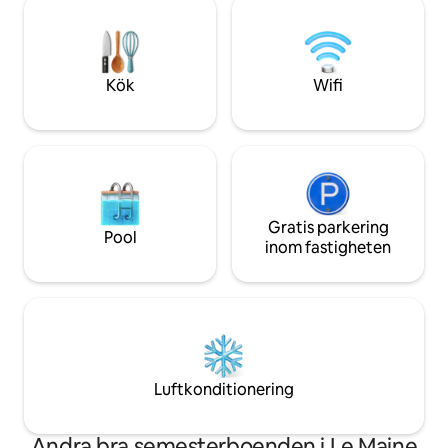
120 m2 huset är rymligt, fridfullt och
supersnabbt bredb
idealiskt placerat för att utforska denna
vedspis för svalare
vackra region.
luftkonditionering
boendet hemifrån
Kök
Wifi
Gratis parkering
Pool
inom fastigheten
Luftkonditionering
Andra bra semesterboenden i Le Maine