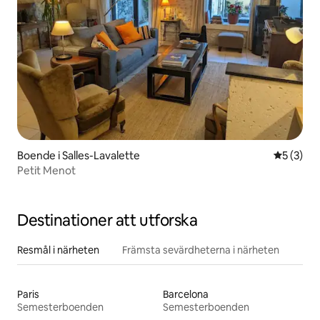
Boende i Salles-Lavalette
5 av 5 i 
5 (3)
Petit Menot
Destinationer att utforska
Resmål i närheten
Främsta sevärdheterna i närheten
Paris
Barcelona
Semesterboenden
Semesterboenden