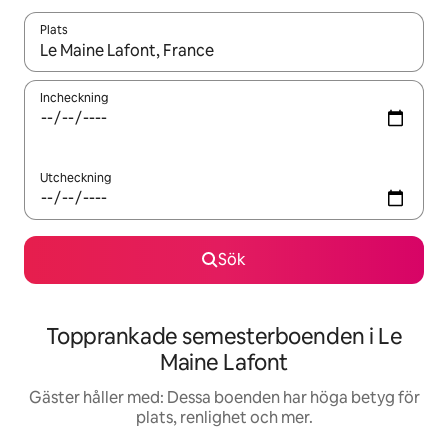
Plats
När resultaten är tillgängliga kan du navigera med upp- och ned
Incheckning
Utcheckning
Sök
Topprankade semesterboenden i Le
Maine Lafont
Gäster håller med: Dessa boenden har höga betyg för
plats, renlighet och mer.