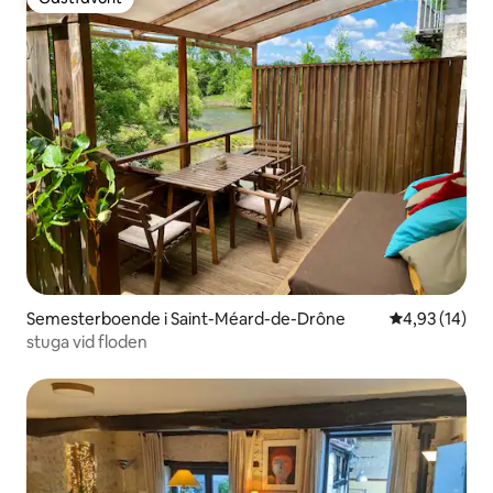
Gästfavorit
Semesterboende i Saint-Méard-de-Drône
4,93 av 5 i g
4,93 (14)
stuga vid floden