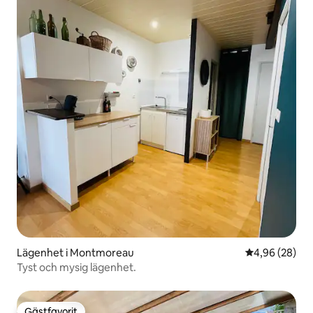
Lägenhet i Montmoreau
4,96 av 5 i g
4,96 (28)
Tyst och mysig lägenhet.
Gästfavorit