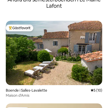
Lafont
Gästfavorit
Populär gästfavorit
Boende i Salles-Lavalette
5 av 5 i g
5 (10)
Maison d'Amis