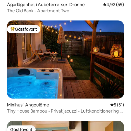
Ägarlägenhet i Aubeterre-sur-Dronne
4,92 av 5 i g
4,92 (59)
The Old Bank - Apartment Two
Gästfavorit
Populär gästfavorit
Minihus i Angoulême
5 av 5 i g
5 (51)
Tiny House Bambou • Privat jacuzzi • Luftkonditionering •
Lugnt
Gästfavorit