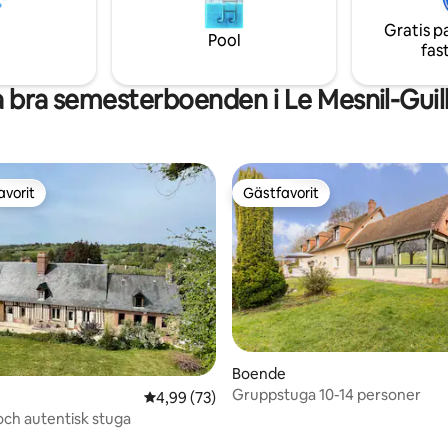
h en lekplats (trädhus,
Lakan, handdukar och morgon
or, gungor).
Gratis p
tillhandahålls
Pool
fas
 bra semesterboenden i Le Mesnil-Gui
avorit
Gästfavorit
gästfavorit
Gästfavorit
Boende
Gruppstuga 10-14 personer
4,99 av 5 i genomsnittligt betyg, 73 omdöm
4,99 (73)
ch autentisk stuga