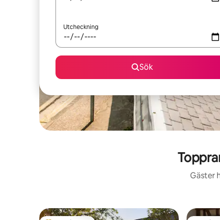
Utcheckning
Sök
Toppra
Gäster h