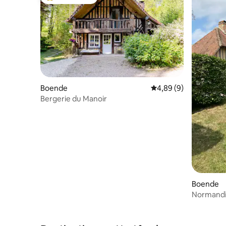
Populär gästfavorit
Boende
4,89 av 5 i genomsni
4,89 (9)
Bergerie du Manoir
Boende
Normandis
d'Auge