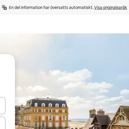
En del information har översatts automatiskt. 
Visa originalspråk
d upp- och nedåtpilarna eller utforska genom att trycka eller svepa.