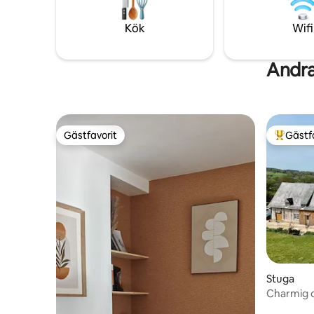
basket) oc
rutschkan
Kök
Wifi
Andra
Gästfavorit
Gästf
Gästfavorit
Populär 
Stuga
Charmig o