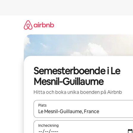
Hoppa
till
innehåll
Semesterboende i Le
Mesnil-Guillaume
Hitta och boka unika boenden på Airbnb
Plats
När resultaten är tillgängliga kan du navigera me
Incheckning