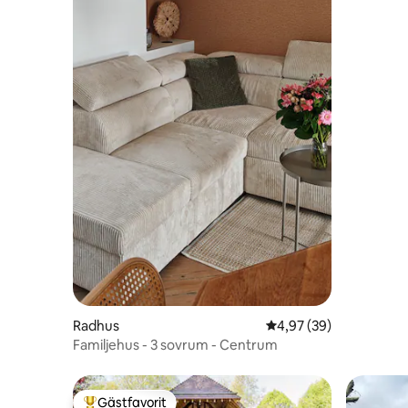
Radhus
4,97 av 5 i genomsnit
4,97 (39)
Familjehus - 3 sovrum - Centrum
Gästfavorit