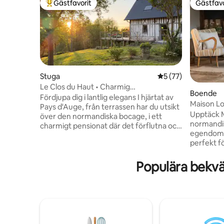
Gästfavorit
Gästfavo
Populär gästfavorit
Gästfavo
Stuga
5 av 5 i genomsnit
5 (77)
Le Clos du Haut • Charmig
Boende
boutiqueboende
Fördjupa dig i lantlig elegans I hjärtat av
Maison Lo
Pays d'Auge, från terrassen har du utsikt
Deauville
Upptäck M
över den normandiska bocage, i ett
normandisk
charmigt pensionat där det förflutna och
egendome
nutiden sammanflätas Le Clos du Haut
perfekt f
erbjuder en fridfull tillflykt, undangömd
4 sovrum 
från stadens oväsen, omgiven av det
minuter fr
Populära bekvä
milda sällskapet av kor och åsnor och
Honfleur
bekvämt belägen vid regionens främsta
komfort 
attraktioner Njut av ett kvalitetshus,
har en mö
utrustat och inrett med omsorg, som
öppen spis
kombinerar landsbygdens charm med
till en upp
inslag av modernitet för exceptionell
september)
komfort