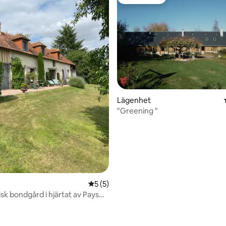
Gästfavorit
ttligt betyg, 9 omdömen
Lägenhet
"Greening "
5 av 5 i genomsnittligt betyg, 5 omdöm
5 (5)
k bondgård i hjärtat av Pays