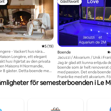
rit
Gästfavorit
rit
Gästfavorit
tligt betyg, 77 omdömen
5 av 5 i genomsnittligt betyg, 19 omdöm
5 (19)
ngere - Vackert hus nära
Boende
4,
aison Longère, ett elegant
Jacuzzi / Akvarium / Unik i Fran
t hus i hjärtat av den privata
Jag är glad att kunna erbjuda d
n Maisons H Normandie,
boende som är helt renoverat o
ör 8 gäster. Detta boende med
med passion. Det enda boendet
och 4 badrum ligger bara 10
Frankrike med ett akvarium. Fö
ån Deauville, Trouville och
mligheter för semesterboenden i Le M
information, akvariet gör inget ljud 
 och kombinerar modern
inte att ställa alla dina frågor. J
med normandisk charm. Det
vanligtvis på mindre än 10 minu
blerad terrass, privat trädgård,
på att allt kommer att förklaras 
, fullt utrustat kök och tillgång
innehållet i mina meddelanden 
värmd pool (april till
bokning), så att du inte har någr
, ett spelrum (pingis, fotboll,
åtanke, för att underlätta din vi