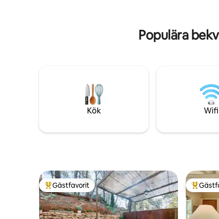
solnedgån
vare internetanslutningen via fiberoptik.
Körsbärsb
Liten oas i den provensalska
sommaren
landsbygden. Denna gamla skjul som
Populära bekv
säsongsb
tillhörde våra förfäder har renoverats
minuter f
och utvidgats med respekt för
lugnt avski
traditionen och charmen hos de gamla
stenarna. Mitt bland fälten och
vingårdarna hittar du vila och lugn. Det
ligger 1,5 km från byn Ménerbes
klassificerad som "en av de vackraste
byarna i Frankrike". I korsningen av
byarna i Luberon: Gordes, Roussillon,
Kök
Wifi
Bonnieux, Lacoste, Oppède ... kommer
du att göra underbara upptäckter. Varje
dag, provençalska marknader,
utställningar, promenader för att roa dig.
Särskilda platser att strosa på som Isle sur
Sorgues och dess antikvitetshandlare,
Fontaine de Vaucluse och uppkomsten
av Sorgues, Avignon, påvens stad, Saint
Gästfavorit
Gästf
Populär gästfavorit
Populär 
Rémy de Provence och byarna i Alpilles ...
Huset är helt reserverat för 6 resenärer.
Tack vare sin U-formade arkitektur ger