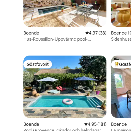
varje del semesterfirarna en viss
självständighet. Flera matplatser finns
tillgängliga: Under spaljén täckt med rör, i
skuggan av den stora eken på
stenbordet, eller i matsalen. Du kommer
att ha ett stort fullt utrustat huvudkök
Boende
4,97 av 5 i genomsnit
4,97 (38)
Boende i
och ett pentry/tvättstuga med
Hus-Roussillon-Uppvärmd pool-
Sidenhus
tvättmaskin, torktumlare. Varje rum har
Luftkonditionering
ett eget badrum för mer avskildhet. Vi
bor själva i Ménerbes och kan ge dig all
nödvändig hjälp vid behov. Ett besök mitt
i veckan är planerat för underhåll av
Gästfavorit
Gästf
Gästfavorit
Populär 
poolen. Linne ingår (lakan, handdukar
badrum, pool, kökshanddukar ...) Din
ankomst kommer att ske på lördag från
16:00 (4.00 PM) och avgångar på lördag
fram till 10:00 (10 .00 AM) max. Vänligen
lämna oss ett mobilnummer för att
komma överens om tiderna på
ankomstdagen. Inbäddad i en
exceptionell naturmiljö, låter gården dig
njuta av ett privilegierat läge skyddad
från nyfikna ögon. Bara några kilometer
Boende
4,95 av 5 i genomsnitt
4,95 (181)
Boende
bort erbjuder de mest pittoreska byarna i
Pool i Provence, cikador och helgdagar
La maison