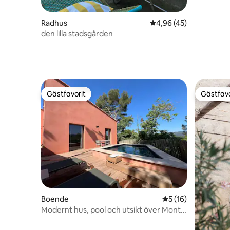
Radhus
4,96 av 5 i genomsnit
4,96 (45)
den lilla stadsgården
Gästfavorit
Gästfavo
Gästfavorit
Gästfavo
Boende
5 av 5 i genomsnit
5 (16)
Modernt hus, pool och utsikt över Mont
Ventoux