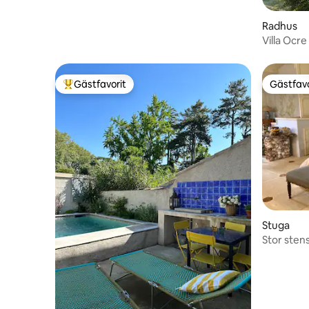
Radhus
Villa Ocr
över Lube
Gästfavorit
Gästfavo
Populär gästfavorit
Gästfavo
Stuga
Stor sten
talsslott.