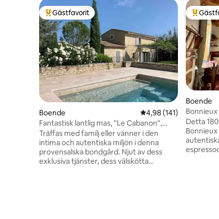
Gästfavorit
Gästf
Populär gästfavorit
Populär 
Boende
Bonnieux
Boende
4,98 av 5 i genomsnitt
4,98 (141)
– Husdjur
Detta 180
Fantastisk lantlig mas, "Le Cabanon",
Bonnieux 
med pool
Träffas med familj eller vänner i den
autentiska
intima och autentiska miljön i denna
espressod
provensalska bondgård. Njut av dess
över vin
exklusiva tjänster, dess välskötta
för att h
inredning och dess kompletta utrustning
klockorna
för att koppla av året runt. Koppla av vid
och ekbal
poolen, på petanquebanan och runt
och frans
grillen på landsbygden. Tre sovrum och
på markn
tre badrum för ökad komfort. Om det
vingårdsu
behövs, kan du arbeta på distans tack