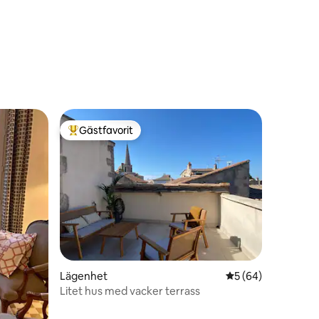
Gästfavorit
Populär gästfavorit
Lägenhet
5 av 5 i genomsnit
5 (64)
Litet hus med vacker terrass