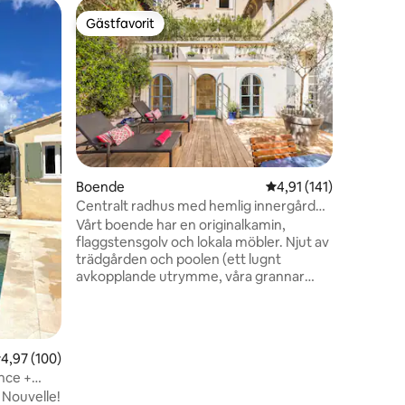
Boende
Gästfavorit
Superho
Gästfavorit
Superho
karaktär 
Friståen
klassific
turism Pr
av 9 m up
Luberon ö
slutet av
marken s
dubbelsä
en
Boende
4,91 av 5 i genomsnit
4,91 (141)
badrum m
Centralt radhus med hemlig innergård
kök mikrovågsugn Tvättmaskin TV Wifi
och pool
Vårt boende har en originalkamin,
Klimat Tr
flaggstensgolv och lokala möbler. Njut av
m från by
trädgården och poolen (ett lugnt
vackraste
avkopplande utrymme, våra grannar
uppskattar också deras lugn).
Grannskapet är lugnt men attraktioner
som Pont d'Avignon, restauranger och
barer är alla mindre än 10 minuter till fots.
,97 av 5 i genomsnittligt betyg, 100 omdömen
4,97 (100)
En parkeringsplats ligger inom 3 minuters
ence +
promenad. Du kommer inte att använda
 Nouvelle!
bilen i stan men det kommer att vara bra