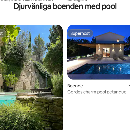
Djurvänliga boenden med pool
st
Superhost
st
Superhost
tligt betyg, 52 omdömen
Boende
Gordes charm pool petanque