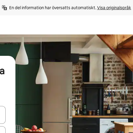
En del information har översatts automatiskt. 
Visa originalspråk
a
d upp- och nedåtpilarna eller utforska genom att trycka eller svepa.