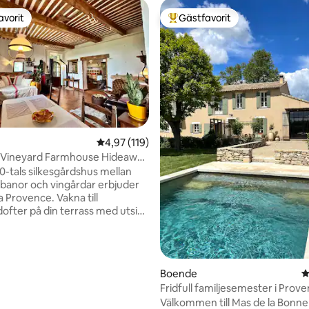
avorit
Gästfavorit
gästfavorit
Populär gästfavorit
4,97 av 5 i genomsnittligt betyg, 119 omdöm
4,97 (119)
 Vineyard Farmhouse Hideaway
ligt betyg, 141 omdömen
 välkomna
0-tals silkesgårdshus mellan
banor och vingårdar erbjuder
 Provence. Vakna till
ofter på din terrass med utsikt
rankorna och promenera sedan
ämta varma croissanter när
 ringer. Historiska stenmurar
kar blandas med ett lantkök
Boende
4
ka sängkläder. Dagarna bjuder
Fridfull familjesemester i Prov
adsbesök,
uppvärmd pool
Välkommen till Mas de la Bonne
tforskningar och