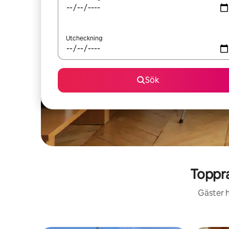
Utcheckning
Sök
Toppr
Gäster h