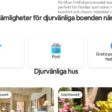
Fly till en fridfull provensalsk 
gsviner under stjärnorna.
perfekt för familjer som söker 
lom i våren och lavendelfält på
komfort och charm. Inbäddat i den
 kompletterar den
ämligheter för djurvänliga boenden n
provensalska landsbygden har
etonade charmen. Bara 5
tillflyktsorten en uppvärmd
rån byns bagerier men ändå
saltvattenpool, en rymlig träd
lt.
utsikt över bergen, charmig int
centraliserad, enkel tillgång till 
vackraste byarna Luberon och A
Den täckta matplatsen utomhus
perfekt ställe att grilla och njut
Gratis p
solnedgången. Kom för att koppla av och
Pool
fas
njuta av det bästa av södra Fran
Djurvänliga hus
avorit
Gästfavorit
gästfavorit
Gästfavorit