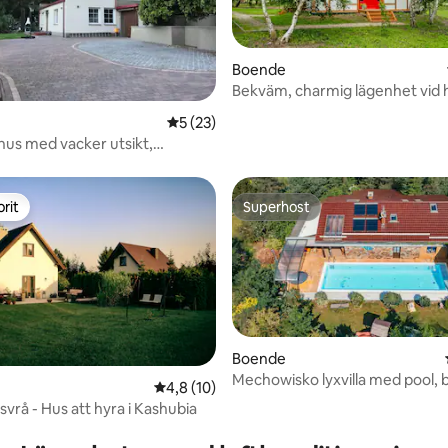
tligt betyg, 22 omdömen
Boende
Bekväm, charmig lägenhet vid 
5 av 5 i genomsnittligt betyg, 23 omdöm
5 (23)
us med vacker utsikt,
av skog
rit
Superhost
rit
Superhost
Boende
Mechowisko lyxvilla med pool, 
4,8 av 5 i genomsnittligt betyg, 10 omdöm
4,8 (10)
jacuzzi
vrå - Hus att hyra i Kashubia
ttligt betyg, 7 omdömen