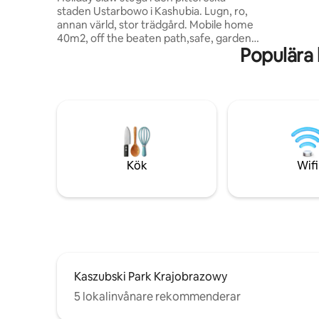
sängkläder o
staden Ustarbowo i Kashubia. Lugn, ro,
fiberoptik.
annan värld, stor trädgård. Mobile home
eld i öppn
40m2, off the beaten path,safe, garden,
Parkering
Populära
freeWIFI, parking, grill. #Kaszuby #Tricity
20kmGdynia, 30 km från Lech Walesa
Airport Gdansk, 15 kmAQUAPARK Reda,
30 km från Östersjön,mest vackra
stränder.2 km Museum GRYF
,800mUstarbowskie Lake.3kmSierra Golf
Club ,7 km attraktiv # WEJHEROWO,
rezervat Pełcznica. Vi ser fram emot ditt
besök FESTER ENDAST FÖR ÄGARENS
Kök
Wifi
SAMTYCKE USA har avslöjat
Kaszubski Park Krajobrazowy
5 lokalinvånare rekommenderar