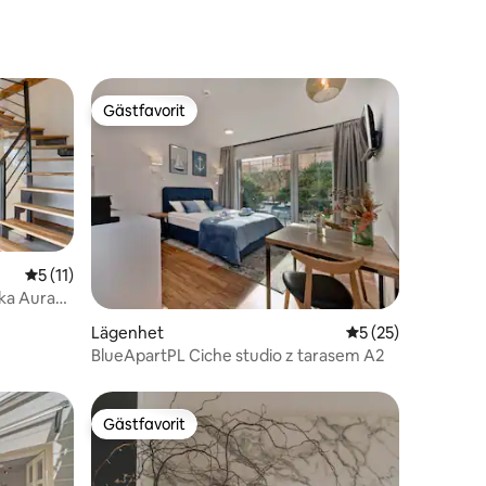
Gästfavorit
Gästfavorit
5 av 5 i genomsnittligt betyg, 11 omdömen
5 (11)
ka Aura
en
Lägenhet
5 av 5 i genomsnit
5 (25)
BlueApartPL Ciche studio z tarasem A2
Gästfavorit
Gästfavorit