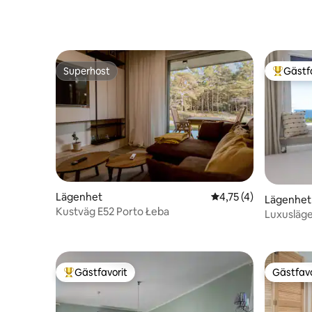
Ostsee
Superhost
Gästf
Superhost
Populär 
Lägenhet
4,75 av 5 i genomsni
4,75 (4)
Lägenhet
Kustväg E52 Porto Łeba
Luxusläge
Gästfavorit
Gästfavo
Populär gästfavorit
Gästfavo