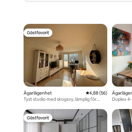
Gästfavorit
Gästfavorit
Ägarlägenhet
4,88 av 5 i genomsnit
4,88 (56)
Ägarläge
Tyst studio med skogsvy, lämplig för
Duplex 4
distansarbete
Gästfavorit
Gästfavorit