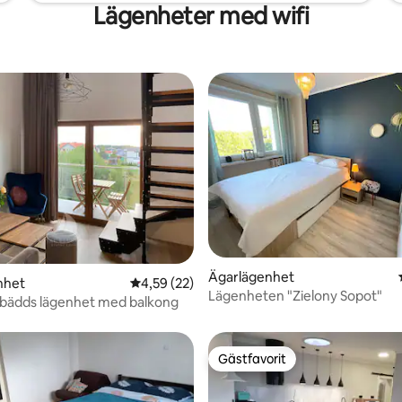
Lägenheter med wifi
Ägarlägenhet
tligt betyg, 56 omdömen
nhet
4,59 av 5 i genomsnittligt betyg, 22 omdöm
4,59 (22)
Lägenheten "Zielony Sopot"
-bädds lägenhet med balkong
Gästfavorit
Gästfavorit