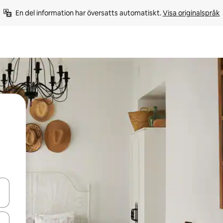
En del information har översatts automatiskt. 
Visa originalspråk
d upp- och nedåtpilarna eller utforska genom att trycka eller svepa.