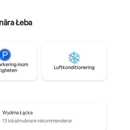
ör fiske
matlagning. På nära håll finns vackra sjöar
rfekta
och skogar
j eller
nära Łeba
arkering inom
Luftkonditionering
tigheten
Wydma Łącka
13 lokalinvånare rekommenderar