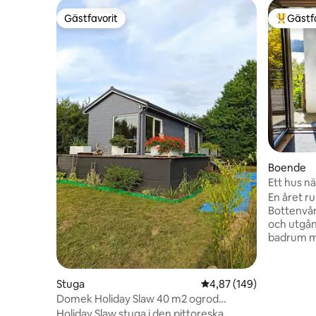
Gästfavorit
Gästf
Gästfavorit
Populär 
Boende
Ett hus n
i Kaszuba
En året ru
Bottenvå
och utgån
badrum m
Ett södra
sjöutsikt
utsikt öve
Stuga
4,87 av 5 i genomsnitt
4,87 (149)
I sovrum
Domek Holiday Slaw 40 m2 ogrod
160 × 200
parkering zielen cisza
Holiday Slaw stuga i den pittoreska