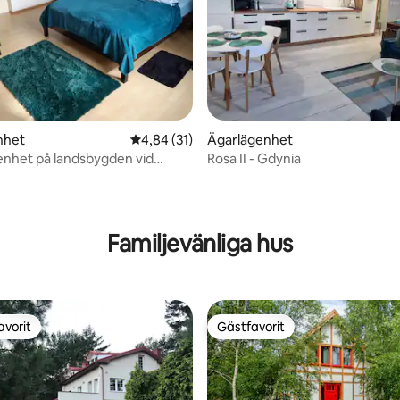
ligt betyg, 168 omdömen
nhet
4,84 av 5 i genomsnittligt betyg, 31 omdöm
4,84 (31)
Ägarlägenhet
enhet på landsbygden vid
Rosa II - Gdynia
Familjevänliga hus
avorit
Gästfavorit
gästfavorit
Gästfavorit