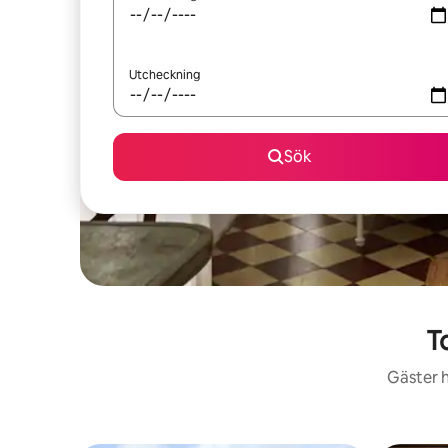
Utcheckning
Sök
T
Gäster h