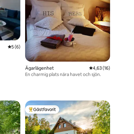
en
5 av 5 i genomsnittligt betyg, 6 omdömen
5 (6)
Ägarlägenhet
4,63 av 5 i genomsnit
4,63 (16)
En charmig plats nära havet och sjön.
Gästfavorit
Populär gästfavorit