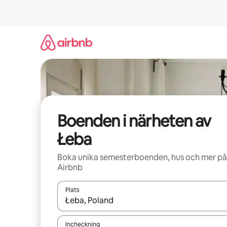
Hoppa
till
innehåll
Boenden i närheten av
Łeba
Boka unika semesterboenden, hus och mer på
Airbnb
Plats
När resultaten är tillgängliga kan du navigera me
Incheckning