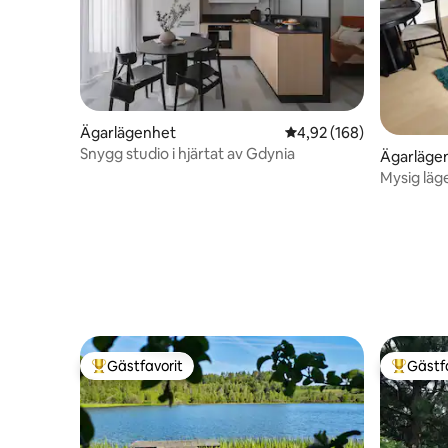
Ägarlägenhet
4,92 av 5 i genomsnitt
4,92 (168)
Snygg studio i hjärtat av Gdynia
Ägarläge
Mysig läg
Östersjön
Gästfavorit
Gästf
Populär gästfavorit
Populär 