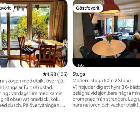
avorit
Gästfavorit
gästfavorit
Gästfavorit
Stuga
4,98 av 5 i genomsnittligt betyg, 105 omdöm
4,98 (105)
Modern stuga 60m 2 Stone
ära skogen med utsikt över sjön
ch
Vi inbjuder dig att hyra 3 6-bäd
nt stuga är fullt utrustad.
belägna vid sjön,bara några mi
ning : vardagsrum med kamin
promenad från stranden. Lugn,
g till observationsdäck, kök,
nära naturen och vacker utsikt
ed dusch. På övervåningen :
garanterar en bra vila. Varje stu
 sovrum med balkong och
utrustad med en öppen spis, 55''
, och ett norra sovrum med
diskmaskin, dammsugare, kylsk
r en skogsklädd kulle och ravin.
ligt betyg, 149 omdömen
grill och fastigheten har kajaker
men finns sängar med måtten
och skotrar, tvättmaskin och el
, 140 × 200 och 80 × 200, samt