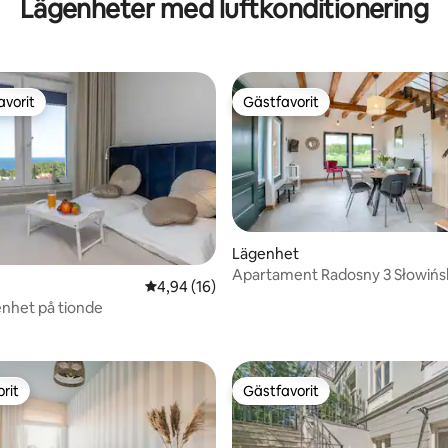
Lägenheter med luftkonditionering
avorit
Gästfavorit
gästfavorit
Gästfavorit
Lägenhet
Apartament Radosny 3 Słowińs
ttligt betyg, 4 omdömen
4,94 av 5 i genomsnittligt betyg, 16 omdöm
4,94 (16)
Rowy
nhet på tionde
rit
Gästfavorit
rit
Gästfavorit