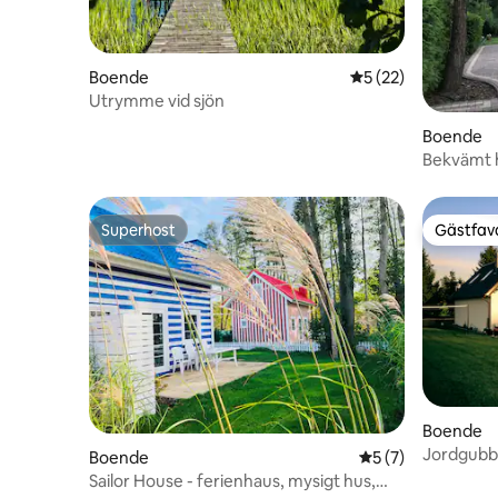
Boende
5 av 5 i genomsnit
5 (22)
Utrymme vid sjön
Boende
Bekvämt h
omgiven 
Superhost
Gästfavo
Superhost
Gästfavo
Boende
Jordgubbs
Boende
5 av 5 i genomsni
5 (7)
Sailor House - ferienhaus, mysigt hus,