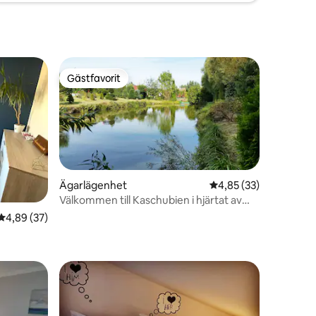
Gästfavorit
Gästfavorit
Ägarlägenhet
4,85 av 5 i genomsnit
4,85 (33)
Välkommen till Kaschubien i hjärtat av
Kaschubien WIOLA
4,89 av 5 i genomsnittligt betyg, 37 omdömen
4,89 (37)
en