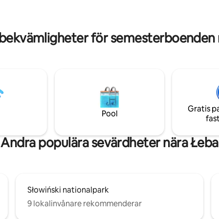
torktumlare. Bra förhållanden f
ch handdukar. Wi-Fi via
och avkoppling på sjön. Det pe
 Istället för TV : vacker utsikt,
stället att komma iväg med famil
a spisen. Utomhusgrill, solstolar
vänner!
 vid stugan.
 bekvämligheter för semesterboenden 
Gratis p
Pool
fas
Andra populära sevärdheter nära Łeba
Słowiński nationalpark
9 lokalinvånare rekommenderar