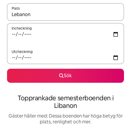
Plats
När resultaten är tillgängliga kan du navigera med upp- och ned
Incheckning
Utcheckning
Sök
Topprankade semesterboenden i
Libanon
Gäster håller med: Dessa boenden har höga betyg för
plats, renlighet och mer.