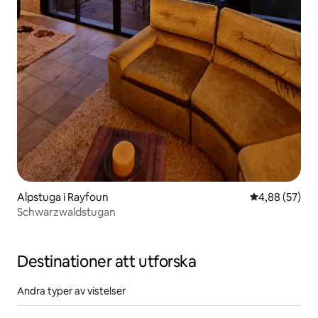
Alpstuga i Rayfoun
4,88 av 5 i g
4,88 (57)
Schwarzwaldstugan
Destinationer att utforska
Andra typer av vistelser