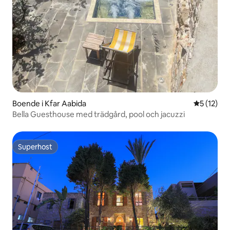
Boende i Kfar Aabida
5 av 5 i g
5 (12)
Bella Guesthouse med trädgård, pool och jacuzzi
Superhost
Superhost