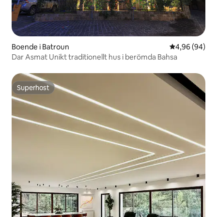
Boende i Batroun
4,96 av 5 i g
4,96 (94)
Dar Asmat Unikt traditionellt hus i berömda Bahsa
Superhost
Superhost