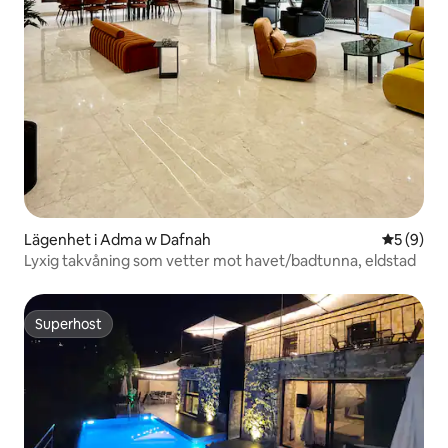
Lägenhet i Adma w Dafnah
5 av 5 i 
5 (9)
Lyxig takvåning som vetter mot havet/badtunna, eldstad
Superhost
Superhost