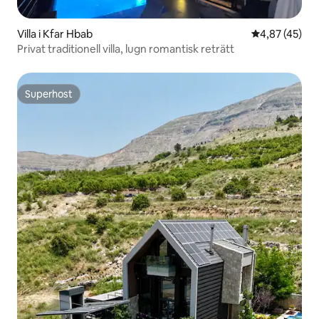
Villa i Kfar Hbab
4,87 av 5 i g
4,87 (45)
Privat traditionell villa, lugn romantisk reträtt
Superhost
Superhost