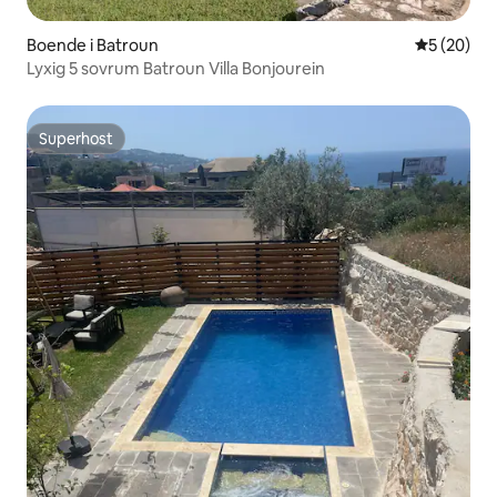
Boende i Batroun
5 av 5 i g
5 (20)
Lyxig 5 sovrum Batroun Villa Bonjourein
Superhost
Superhost