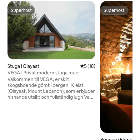
Superhost
Superhost
Superhost
Superhost
Stuga i Qlayaat
5 av 5 i genomsnittligt be
5 (18)
VEGA | Privat modern stuga med
panoramautsikt
Välkommen till VEGA, enskilt
skogsboende gömt i bergen i Kleiat
(Qlayaat, Mount Lebanon), som erbjuder
hisnande utsikt och fullständig lugn Vega
är genomtänkt utformat för långsamma
morgnar och mysiga kvällar och ligger
bara 3 minuter från Kleiats huvudgata,
25 minuter från skidorten Faraya/Mzaar
och 30 minuter från Beirut Stugan på 120
kvm med 2 sovrum och 2 badrum har ett
fullt utrustat kök, luftkonditionering,
Boende i Ehmej