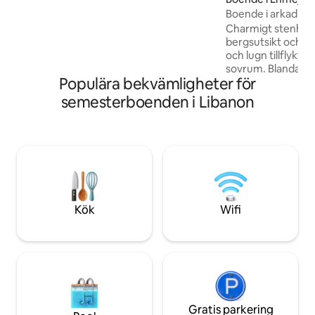
fiberoptisk wifi, smart-TV och
Boende i arkad
tvättstuga, vilket gör den lika idealisk för
Charmigt stenhus
längre vistelser som för helgresor
bergsutsikt och uteplats Upp
och lugn tillflykts
sovrum. Blanda hi
Populära bekvämligheter för
moderna bekvämli
en rymlig terrass,
semesterboenden i Libanon
med utsikt över b
inomhusutrymmen. Njut av två rym
vardagsrum, två s
modernt badrum och p
bara 20 minuter fr
från Laklouk, är d
tillflyktsorten för
utforskning.
Kök
Wifi
Gratis parkering