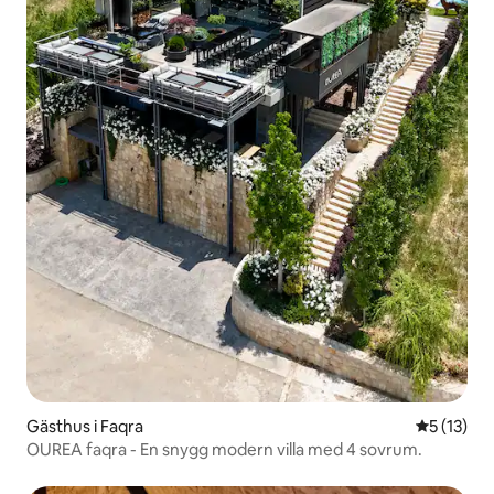
Gästhus i Faqra
5 av 5 i g
5 (13)
OUREA faqra - En snygg modern villa med 4 sovrum.