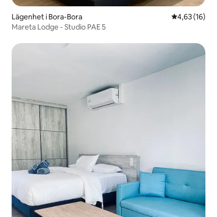
Lägenhet i Bora-Bora
4,63 av 5 i g
4,63 (16)
Mareta Lodge - Studio PAE 5