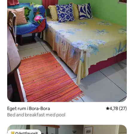
Eget rum i Bora-Bora
4,78 av 5 i g
4,78 (27)
Bed and breakfast med pool
Gästfavorit