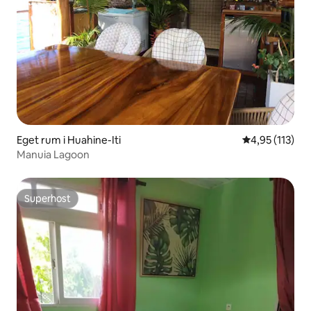
Eget rum i Huahine-Iti
4,95 av 5 i ge
4,95 (113)
Manuia Lagoon
Superhost
Superhost