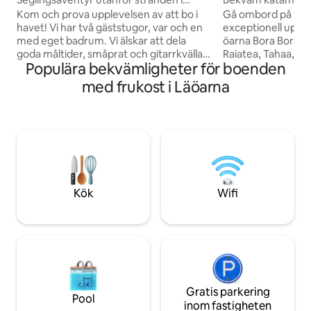
Huahine
lagunen
Kom och prova upplevelsen av att bo i
Gå ombord på vår
havet! Vi har två gäststugor, var och en
exceptionell uppl
med eget badrum. Vi älskar att dela
öarna Bora Bora, R
goda måltider, småprat och gitarrkvällar,
Raiatea, Tahaa, Hu
Populära bekvämligheter för boenden
yoga, cocktails, båtturer eller
Teahupoo. Under vistelsen kommer
bergsvandringar. Vi bodde på en båt i 7
boendet att privati
med frukost i Läöarna
år och korsade Stilla havet till Polynesien.
erbjuda ett unikt
Vi ser fram emot att träffa dig för att
skapa minnesvärd
dela oförglömliga dagar! Frukost och
kombinerar avkopp
middag ingår, wifi och privat badrum.
Utforska det turkos
Kök och kylskåp finns. Vi är
Lagoon genom pad
”El_barco_amarillo”, kontrollera var vi är
vackra aperitifer
innan du bokar.
njut av oförglömli
Kök
Wifi
Gratis parkering
Pool
inom fastigheten