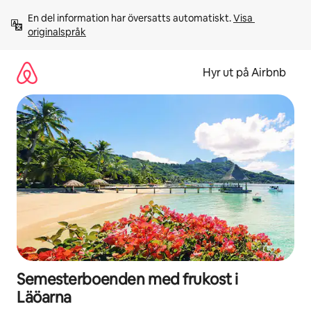
Hoppa
En del information har översatts automatiskt. 
Visa 
till
originalspråk
innehåll
Hyr ut på Airbnb
Semesterboenden med frukost i
Läöarna