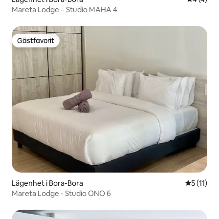
Mareta Lodge – Studio MAHA 4
Gästfavorit
Gästfavorit
Lägenhet i Bora-Bora
5 av 5 i 
5 (11)
Mareta Lodge - Studio ONO 6