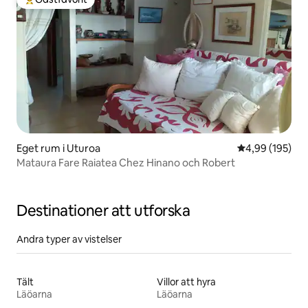
Populär gästfavorit
Eget rum i Uturoa
4,99 av 5 i ge
4,99 (195)
Mataura Fare Raiatea Chez Hinano och Robert
Destinationer att utforska
Andra typer av vistelser
Tält
Villor att hyra
Läöarna
Läöarna