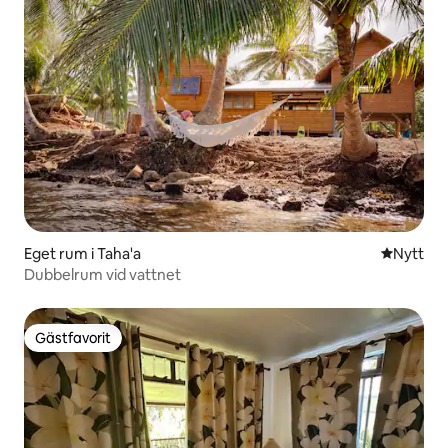
Eget rum i Taha'a
Nytt ställ
Nytt
Dubbelrum vid vattnet
Gästfavorit
Gästfavorit