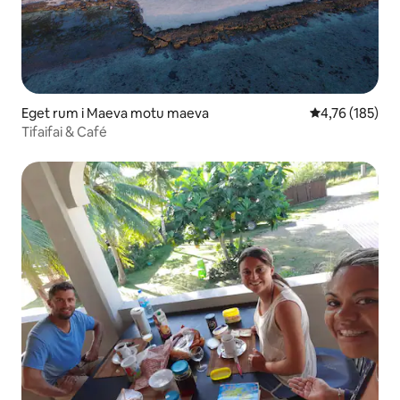
Eget rum i Maeva motu maeva
4,76 av 5 i ge
4,76 (185)
Tifaifai & Café