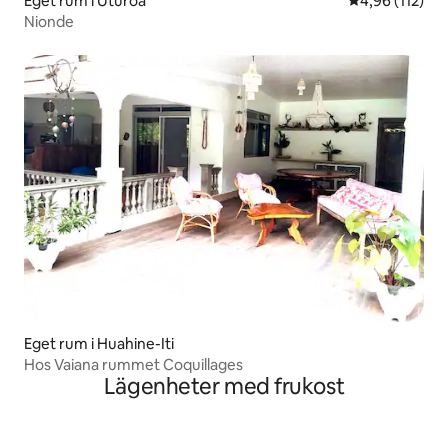
Eget rum i Uturoa
4,96 av 5 i ge
4,96 (112)
Nionde
Eget rum i Huahine-Iti
Hos Vaiana rummet Coquillages
Lägenheter med frukost