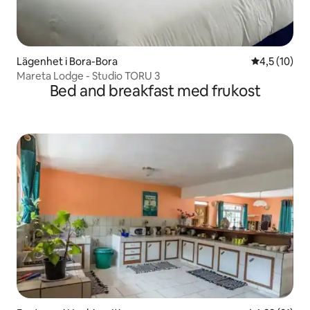
Lägenhet i Bora-Bora
4,5 av 5 i g
4,5 (10)
Mareta Lodge - Studio TORU 3
Bed and breakfast med frukost