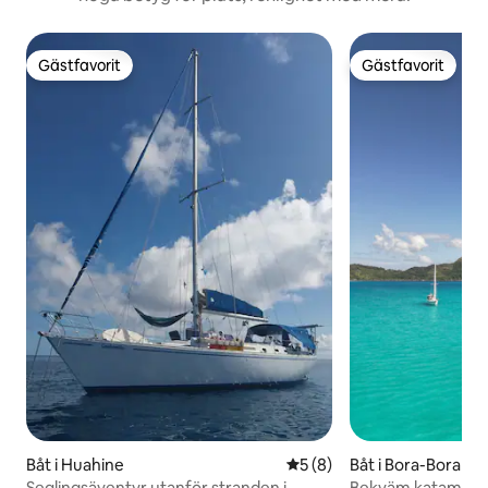
Gästfavorit
Gästfavorit
Gästfavorit
Gästfavorit
Båt i Huahine
5 av 5 i genomsnittligt b
5 (8)
Båt i Bora-Bora
Seglingsäventyr utanför stranden i
Bekväm katamaran