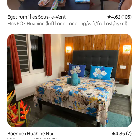
Eget rum i Îles Sous-le-Vent
4,62 av 5 i ge
4,62 (105)
Hos POE Huahine (luftkonditionering/wifi/frukost/cykel)
Boende i Huahine Nui
4,86 av 5 i 
4,86 (7)