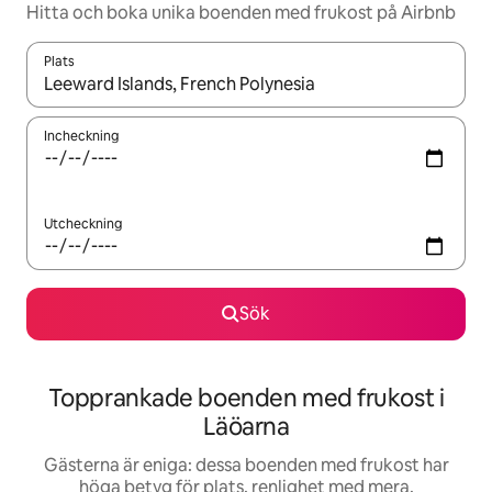
Hitta och boka unika boenden med frukost på Airbnb
Plats
När resultaten är tillgängliga kan du navigera med upp- och ned
Incheckning
Utcheckning
Sök
Topprankade boenden med frukost i
Läöarna
Gästerna är eniga: dessa boenden med frukost har
höga betyg för plats, renlighet med mera.