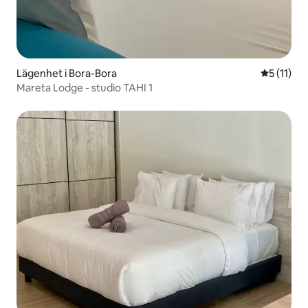
Lägenhet i Bora-Bora
5 av 5 i 
5 (11)
Mareta Lodge - studio TAHI 1